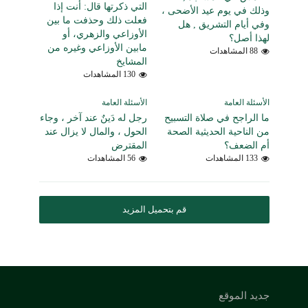
التي ذكرتها قال: أنت إذا
وذلك في يوم عيد الأضحى ،
فعلت ذلك وحذفت ما بين
وفي أيام التشريق , هل
الأوزاعي والزهري، أو
لهذا أصل؟
مابين الأوزاعي وغيره من
88 المشاهدات
المشايخ
130 المشاهدات
الأسئلة العامة
الأسئلة العامة
ما الراجح في صلاة التسبيح
رجل له دَينٌ عند آخر ، وجاء
من الناحية الحديثية الصحة
الحول ، والمال لا يزال عند
أم الضعف؟
المقترض
133 المشاهدات
56 المشاهدات
قم بتحميل المزيد
جديد الموقع