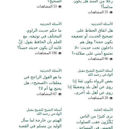
رجلاً من السند هل يكون
الصحيح؟
مدلساً؟
53 المشاهدات
35 المشاهدات
الأسئلة الحديثية
الأسئلة الحديثية
هل اتفاق الحفاظ على
ما حكم حديث الراوي
تصحيح الحديث أو تضعيفه
المختلَف في توثيقه، مع
يكون حجة؟ وهل هم
العلم بأن الحافظ يقول: إنَّ
داخلون تحت حديث: «لا
غايته أن يكون حديثه حسناً؟
تجتمع أمتي على ضلالة»؟
196 المشاهدات
96 المشاهدات
أسئلة الشيخ للشيخ مقبل
الأسئلة الحديثية
الوادعي رحمه الله
ما هو القول الراجح في
بعض الرواة يكون ثقةً إذا
معلقات «الصحيح»، هل
روى عن أهل بلد وضعيفًا إذا
يحتج بها أم لا؟
روى عن أهل بلد أخرى،
67 المشاهدات
28 المشاهدات
الأسئلة العامة
أسئلة الشيخ للشيخ مقبل
الوادعي رحمه الله
نرى كثيرًا من الناس
الهيثم بن خارجة لما سأل
يُكَبِّرُون عقب الصلوات
الوليد بن مسلم في القصة
الخمس في المساجد ,