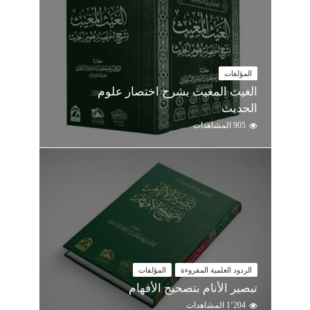
المؤلفات
الغيث المغيث بشرح اختصار علوم
الحديث
905 المشاهدات
الردود العلمية المقروءة
المؤلفات
تبصير الأنام بتصحيح الأفهام
1٬204 المشاهدات