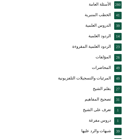
الأسئلة العامة
280
الخطب المنبرية
41
الدروس العلمية
39
الردود العلمية
14
الردود العلمية المقروءة
23
المؤلفات
26
المحاضرات
49
المرئيات والتسجيلات التلفزيونية
49
بقلم الشيخ
27
تصحيح المفاهيم
31
تعرف على الشيخ
1
دروس مفرغة
1
شبهات والرد عليها
39