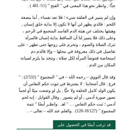
جدًّا , وانظر نحو هذا المعنى في ” الفتح ” (11/ 481 ) .
وإن لم يتميز في العلقة شيء ؛ فلا تعد نفساء , أما مضغة
اللحم : فالذي يظهر لي أنها لا تكون إلا بداية خلق إنسان ,
وهيئتها يختلف عن هيئة الدم الفاسد المتجمع في الرحم ،
وعلى ذلك فلا يتميز لنا أن الساقط بداية إنسان فالمرأة
تترك الصلاة والصوم ، وتحرم على زوجها حتى تطهر – على
تفاصيل في ذلك معروفة في محلها – وإلا فالدم دم
استحاضة فتتوضأ المرأة لكل صلاة ، وتتخذ ما يلزم لصيانة
المكان من الدم .
وقد قال النووي
– رحمه الله –
في ” المجموع ” (2/532) : ”
فرع : قال أصحابنا : لا يشترط في ثبوت حكم النفاس أن
يكون الولد كامل الخلقة ولا حيًّا , بل
لو وضعت ميتًا أو لحماً
تصور صورة آدمي , أو لم يتصور , وقال القوابل : إنه لحم
آدمي ؛ ثبت حكم النفاس … ” اهـ . وانظـر أيضًا ” تتمة
المجموع ” (18/127-128) . والعلم عند الله – تعالى – .
قد ترغب أيضًا في الحصول على