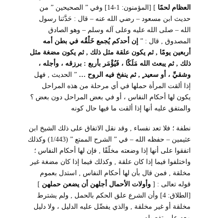
العظام لحمًا
[
[المؤمنون: 1-14] وفي ” الصحيحين ” من
حديث ابن مسعود – رضي الله عنه – قال : حَدَّثنا رسول
الله – صلى الله عليه وعلى آله وسلم – وهو الصادق
المصدوق , قال : ”
إن أحدكم يُجمع خَلْقُه في بطن أمه
أربعين يومًا , ثم يكون علقة مثل ذلك , ثم يكون مضغة مثل
ذلك , ثم يبعث الله مَلَكًا ، فَيُؤْمَر بأربع : برزقه ، وأجله ،
وشقيِّ ، أو سعيد ٍ , ثم ينفخ فيه الروح …
” الحديث , فهل
إذا ألقت المرأة حملها في أي مرحلة من هذه المراحل
يكون لها أحكام النفاس ، أو في بعض المراحل دون بعض ؟
والمتفق عليه أنها إذا ألقت ما فيها حال كونه
نطفة ؛ فلا تعد نفساء , وقد نقل الاتفاق على ذلك الشيخ ابن
عثيمين – حفظه الله – في ” الشرح الممتع ” (1/443) وكذلك
اتفقوا على أنها إذا وضعته مخلّقًا , فإن لها أحكام النفاس ؛
واختلفوا فيما إذا كان علقة , وكذلك فيما إذا كان مضغة غير
مخلقة , فمن قال بأن لها أحكام النفاس , استدل بعموم
قوله تعالى :
]
وأولات الأحمال أجلهن أن يضعن حملهن
[
[الطلاق: 4] وأن الشرع علق الحكم بالحمل , ولم يشترط
مخلقة أو غير مخلقة , والذي يفصِّل عليه الدليل ، ولا دليل
معه على تفصيله .