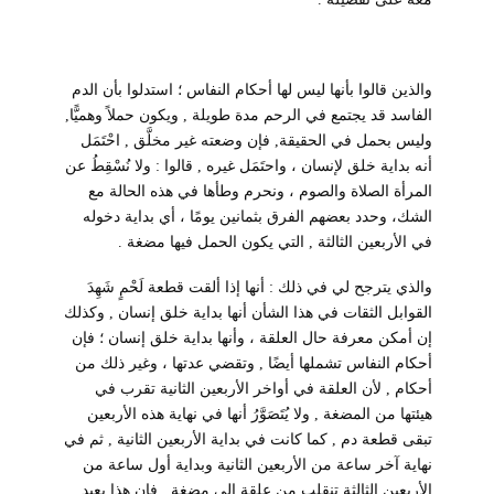
والذين قالوا بأنها ليس لها أحكام النفاس ؛ استدلوا بأن الدم
الفاسد قد يجتمع في الرحم مدة طويلة , ويكون حملاً وهميًّا,
وليس بحمل في الحقيقة, فإن وضعته غير مخلَّق , احْتَمَل
أنه بداية خلق لإنسان ، واحتَمَل غيره , قالوا : ولا نُسْقِطُ عن
المرأة الصلاة والصوم ، ونحرم وطأها في هذه الحالة مع
الشك، وحدد بعضهم الفرق بثمانين يومًا ، أي بداية دخوله
في الأربعين الثالثة , التي يكون الحمل فيها مضغة .
والذي يترجح لي في ذلك : أنها إذا ألقت قطعة لَحْمٍ شَهِدَ
القوابل الثقات في هذا الشأن أنها بداية خلق إنسان , وكذلك
إن أمكن معرفة حال العلقة ، وأنها بداية خلق إنسان ؛ فإن
أحكام النفاس تشملها أيضًا , وتقضي عدتها ، وغير ذلك من
أحكام , لأن العلقة في أواخر الأربعين الثانية تقرب في
هيئتها من المضغة , ولا يُتَصَوَّرُ أنها في نهاية هذه الأربعين
تبقى قطعة دم , كما كانت في بداية الأربعين الثانية , ثم في
نهاية آخر ساعة من الأربعين الثانية وبداية أول ساعة من
الأربعين الثالثة تنقلب من علقة إلى مضغة , فإن هذا بعيد