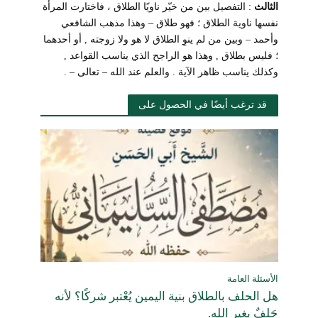
الثالث
: التفصيل بين من خيّر ناويًا الطلاق ، فاختارت المرأة
نفسها ناوية الطلاق ؛ فهو طلاق – وهذا مذهب الشافعي
وأحمد – وبين من لم ينوِ الطلاق لا هو ولا زوجته , أو أحدهما
؛ فليس بطلاق , وهذا هو الراجح الذي يناسب القواعد ,
وكذلك يناسب ظاهر الآية . والعلم عند الله – تعالى – .
قد ترغب أيضًا في الحصول على
الأسئلة العامة
هل الحلف بالطلاق بنية اليمين يُعْتبر شركًا؟ لأنه
حَلِفٌ بغير الله.