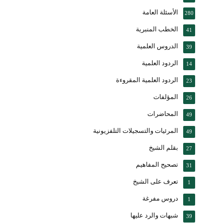
الأسئلة العامة
280
الخطب المنبرية
41
الدروس العلمية
39
الردود العلمية
14
الردود العلمية المقروءة
23
المؤلفات
26
المحاضرات
49
المرئيات والتسجيلات التلفزيونية
49
بقلم الشيخ
27
تصحيح المفاهيم
31
تعرف على الشيخ
1
دروس مفرغة
1
شبهات والرد عليها
39