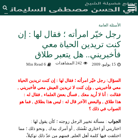
الأسئلة العامة
رجل خيّر امرأته ؛ فقال لها : إن
كنت تريدين الحياة معي
فأخبريني.. هل يتعبر طلاق
242 المشاهدات
15 يوليو، 2009
6 Min Read
السؤال: رجل خيّر امرأته ؛ فقال لها : إن كنت تريدين الحياة
معي فأخبريني , وإن
كنت
لا تريدين العيش معي فأخبريني ,
فقالت : أنا لا أريد معك , فسأل بعضَ العلماء , فقال له :
هذا طلاق , والبعض الآخر قال له : ليس هذا بطلاق , فما هو
الصواب في ذلك ؟
الجواب
: مسألة تخيير الرجل زوجته ؛ كأن يقول لها :
اختاريني أو اختاري نَفْسَك , أو أمرك بيدك , ونحو ذلك ؛ مما
اختلفت فيها كلمة أهل العلم, فمنهم من عدّ ذلك توكيلاً،