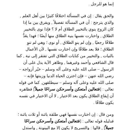
إنما هو للرجل .
والحق يقال : إن في المسألة اختلافًا كثيرًا بين أهل العلم ,
والذي يترجح : أن في المسألة تفصيلاً , ويفرق بين ما إذا
كان الزوج ينوي بالتخيير الطلاق أم لا ؟ فإذا نوى بالتخيير
الطلاق , واختارت نفسها بنية الطلاق منها أيضًا ؛ فهذا يعَدُّ
طلاقًا رجعيًا , وإن لم ينوِ الطلاق , أو نوى ؛ وهي لم تنوِ
الطلاق ؛ فلا يعد طلاقًا وإن اختارت نفسها , لأن الأعمال
بالنيات , والتخيير من كنايات الطلاق التي تفتقر إلى نية , كما
قال الشافعي وأحمد وغيرهما , وظاهر الآية يدل على أن
الرسول – صلى الله عليه وعلى آله وسلم – خيّر أزواجه –
رضي الله عنهن – فإن اخترن الحياة الدنيا وزينتها
فإنه –
صلى الله عليه وعلى آله وسلم – سيطلقهن, كما في قوله
تعالى :
]
فتعالين أمتعكن وأسرحكن سراحًا جميلاً
[
فظاهره
أن إيقاع الطلاق يكون بعد الاختيار , لا أن الاختيار في نفسه
يكون طلاقًا .
ومن قال : إن اختارت نفسها فهي طلقة بائنة أو ثلاث بائنة ؛
فدليله قوله تعالى :
]
فتعالين أمتعكن وأسرحكن سراحًا
جميلاً
[
, قالوا : والتسريح لا يكون إلا مع البينونة , واستدل