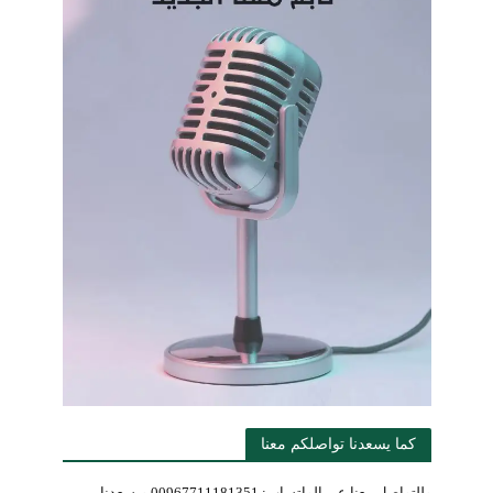
كما يسعدنا تواصلكم معنا
وللتواصل معنا عبر الواتساب: 00967711181351 ويسعدنا