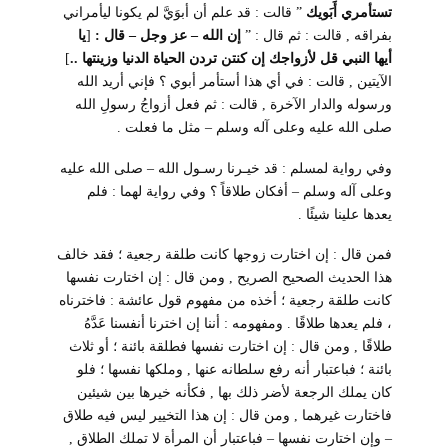
تستأمري أَبَويك
” قالت : قد علم أن أبوَيَّ لم يكونا ليأمراني
بفراقه , قالت : ثم قال : ”
إن الله – عز وجل – قال :
]
يا
أيها النبي قل لأزواجك إن كنتن تردن الحياة الدنيا وزينتها ..
[
الآيتين , قالت : في أي هذا أستأمر أبوي ؟ فإني أريد الله
ورسوله والدار الآخرة
, قالت : ثم فعل أزواجُ رسولِ الله
صلى الله عليه وعلى آله وسلم – مثل ما فعلت .
وفي رواية لمسلم : قد خيـرنا رسـول الله – صلى الله عليه
وعلى آله وسلم – أفكان طلاقاً ؟ وفي رواية لهما : فلم
يعدها علينا شيئًا .
فمن قال : إن اختارت زوجها كانت طلقة رجعية ؛ فقد خالف
هذا الحديث الصحيح الصريح , ومن قال : إن اختارت نفسها
كانت طلقة رجعية ؛ أخذه من مفهوم قول عائشة : فاخترناه
، فلم يعدها طلاقًا . ومفهومه : أننا إن اخترنا أنفسنا عَدَّهُ
طلاقًا , ومن قال : إن اختارت نفسها فطلقة بائنة ؛ أو ثلاث
بائنة ؛ فباعتبار أنه رفع سلطانه عنها , وملكها نفسها ؛ فلو
كان يملك الرجعة لأضر ذلك بها , فكأنه خيرها بين شيئين
فاختارت غيرهما , ومن قال : إن هذا التخيير ليس فيه طلاق
– وإن اختارت نفسها – فباعتبار أن المرأة لا تملك الطلاق ,