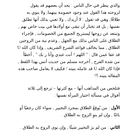
والذي ينظر في حال الناس : يجد أن بعضهم قد يقول
لزوجته هذا القول عند وجود خصومة بينهما, ولا ينوي به
طلاقًا, وهي قد تقول : لا أريدك , ولا تعني بذلك أنها تطلق
نفسها , بل قد تختار أن تبقى مع أولادها في بيت خاص بهم ,
وتبتعد عن زوجها ليستريح الجميع من الخصومات , فإجراء
الطلاق على الناس بذلك مع الجهل , وعدم نية من الزوجين
الطلاق , مما يخالف قواعد الشرع الشريف , وإذا كان الله
U
قد عفا عمن قال : ” اللهم ! أنت عبدي وأنا ر بك ” , أخطأ
من شدة الفرح , أخرجه مسلم من حديث أنس بهذا اللفظ ,
فإذا كان الله
U
قد عامله بنيته ؛ فكيف لا يعامل صاحب هذه
المقالة بنيته ؟!
فتلخص من المذاهب أنها – مع كثرتها – ترجع إلى ثلاثة
أقوال في مسألة اختيار المرأة نفسها :
الأول
: من يُوقِعُ الطلاق بمجرد التخيير , سواء كان رجعيًا أو
بائنًا , وإن لم ينوِ الزوج به الطلاق .
الثاني
: من لم يرَ التخيير شيئًا , وإن نوى الزوج به الطلاق .