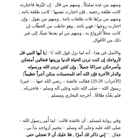
ومنهم من عده تمليكاً , ومنهم من قال : إن خَيَّرَها فاختارته
كانت طلقة رجعية , فإن اختارت نفسها ؛ كانت طلقة بائنة ,
ومنهم من يراها ثلاث طلقات بائنة , ومنهم من يقول : وإن
اختارت زوجها ؛ فهي بائنة , وهو خاطب من الخطّاب إن
كانت محلاًّ للزواج به , ومنهم من لم يعدها شيئًا, إلى غير
ذلك من الأقوال.
والأصل في هذا : أنه لما نزل قول الله
U
:
]
يا أيها النبي قل
لأزواجك إن كنت تردن الحياة الدنيا وزينتها فتعالين أمتعكن
وأسرحكن سراحًا جميلاً . وإن كنتن تردن الله ورسوله
والدار الآخرة فإن الله أعد للمحسنات منكن أجراً عظيماً
[
[الأحزاب: 28-29] فقالت عائشة – رضي الله عنها – : خيرنا
رسول الله – صلى الله عليه وعلى آله وسلم – فاخترناه ,
فلم يعُدَّه طلاقًا , أخرجه البخاري ومسلم .
وفي رواية لمسلم : أن عائشة قالت : لما أُمِر رسول الله –
صلى الله عليه وعلى آله وسلم – بتخيير أزواجه بدأ بي ,
فقال : ”
إني ذاكر لك أمرًا , فلا عليك أن لا تعجلي حتى