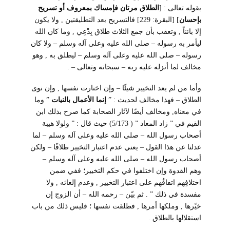
بقوله تعالى :
]
الطلاق
مرتان فإمساك بمعروف أو تسريح
بإحسان
[
[البقرة: 229] فالتسريح بعد التطليقتين , ولا يكون
إلا بائناً , وتعقب بأن جمع الثلاث طلاق بِدْعِي , وما كان الله
ليأمر به رسوله – صلى الله عليه وعلى آله وسلم – ولا كان
رسوله – صلى الله عليه وعلى آله وسلم – ليطلق به , وهو
مخالف لما أنزله عليه ربه – سبحانه وتعالى – .
وأما من لم يعد التخيير شيئًا – وإن اختارت نفسها , وإن نوى
الطلاق – فهذا مخالف لحديث : ”
إنما الأعمال بالنيات
” وما
في معناه, ومخالف أيضًا لآثار الصحابة كما صرح بذلك ابن
القيم في ” زاد المعاد ” ( 5/173) حيث قال : ” ولولا هيبة
أصحاب رسول الله – صلى الله عليه وعلى آله وسلم – لما
عدلنا عن هذا القول – يعني عدم اعتبار التخيير طلاقًا – ولكن
أصحاب رسول الله – صلى الله عليه وعلى آله وسلم –
وهم القدوة وإن اختلفوا في حكم التخيير؛ ففي ضمن
اختلافِهم اتفاقُهم على اعتبار التخيير , وعدم إلغائه , ولا
مفسدة في ذلك ” . ثم بيّن
– رحمه الله – أن الزوج إن
خيّرها , وملكها أمرها , فطلقت نفسها ؛ فليس ذلك من باب
استقلالها بالطلاق .