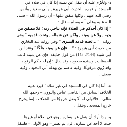
د- ويَحْرُم عليه أن يتفل عن يمينه إذا كان في صلاة في
المسجد أو غيـره ؛ لحديث أبي هريرة , وأبي سعيد , وأنس
رضي الله عنهم , وكلها متفق عليها – أن رسول الله – صلى
الله عليه وعلى آله وسلم – قال :
”
إذا كان أحدكم في الصلاة فإنه يناجي ربه ؛ فلا يبصقن بين
يديه , ولا عن يمينه , ولكن عن شماله , وتحت قدميه
” وفي
رواية :
”
…تحت قدمه اليسرى
” وفي رواية عند البخاري
من حديث أبي هريرة :
” …فإن عن يمينه مَلَكًا
” وعند ابن
أبي شيبة (2/144-145) من قول حذيفة: فإن عن يمينه كاتب
الحسنات , وسنده صحيح ، وقد يقال : إن له حكم الرفع ،
وقد رُوِي مرفوعًا، وفيه عاصم بن بهدلة أبي النجود ، وفيه
ضعف .
هـ- أما إذا كان في المسجد في غير صلاة ؛ فيرد عليه
الخلاف السابق بين القاضي عياض والنووي – رحمها الله
تعالى – فالأولى له ألا يتفل خروجًا من الخلاف ، إنما يخرج
خارج المسجد , ويتفل .
و- وإذا أراد أن يتفل عن يساره , وهو في صلاة أو غيرها
حيث لا أحد عن يساره , فإن لم يصبر – وهو الأولى – فليتفل