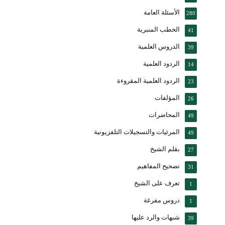
الأسئلة العامة
280
الخطب المنبرية
41
الدروس العلمية
39
الردود العلمية
14
الردود العلمية المقروءة
23
المؤلفات
26
المحاضرات
49
المرئيات والتسجيلات التلفزيونية
49
بقلم الشيخ
27
تصحيح المفاهيم
31
تعرف على الشيخ
1
دروس مفرغة
1
شبهات والرد عليها
39