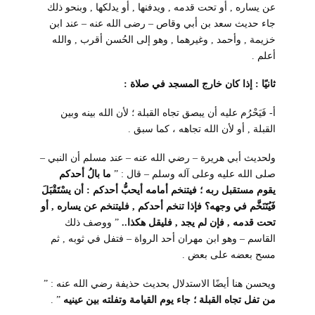
عن يساره , أو تحت قدمه , ويدفنها , أو يدلكها , وبنحو ذلك
جاء حديث سعد بن أبي وقاص – رضى الله عنه – عند ابن
خزيمة , وأحمد , وغيرهما , وهو إلى الحُسن أقرب , والله
أعلم .
ثانيًا : إذا كان خارج المسجد في صلاة :
أ- فَيَحْرُم عليه أن يبصق تجاه القبلة ؛ لأن الله بينه وبين
القبلة , أو لأن الله تجاهه ، كما سبق .
ولحديث أبي هريرة – رضي الله عنه – عند مسلم أن النبي –
صلى الله عليه وعلى آله وسلم – قال : ”
ما بالُ أحدكم
يقوم مستقبل ربه ؛ فيتنخم أمامه أيحبُّ أحدكم : أن يسْتَقْبَلَ
فَيُتَنَخَّم في وجهه؟ فإذا تنخم أحدكم , فليتنخم عن يساره , أو
تحت قدمه , فإن لم يجد , فليقل هكذا..
” ووصف ذلك
القاسم – وهو ابن مهران أحد الرواة – فتفل في ثوبه , ثم
مسح بعضه على بعض .
ويحسن هنا أيضًا الاستدلال بحديث حذيفة رضي الله عنه : ”
من تفل تجاه القبلة ؛ جاء يوم القيامة وتفلته بين عينيه
” .