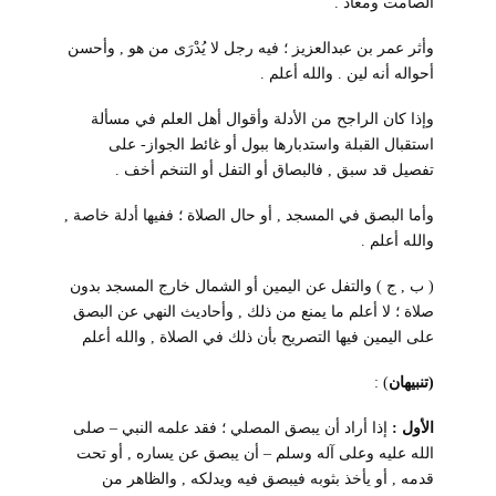
الصامت ومعاذ .
وأثر عمر بن عبدالعزيز ؛ فيه رجل لا يُدْرَى من هو , وأحسن
أحواله أنه لين . والله أعلم .
وإذا كان الراجح من الأدلة وأقوال أهل العلم في مسألة
استقبال القبلة واستدبارها ببول أو غائط الجواز- على
تفصيل قد سبق , فالبصاق أو التفل أو التنخم أخف .
وأما البصق في المسجد , أو حال الصلاة ؛ ففيها أدلة خاصة ,
والله أعلم .
( ب , ج ) والتفل عن اليمين أو الشمال خارج المسجد بدون
صلاة ؛ لا أعلم ما يمنع من ذلك , وأحاديث النهي عن البصق
على اليمين فيها التصريح بأن ذلك في الصلاة , والله أعلم
(تنبيهان
) :
الأول :
إذا أراد أن يبصق المصلي ؛ فقد علمه النبي – صلى
الله عليه وعلى آله وسلم – أن يبصق عن يساره , أو تحت
قدمه , أو يأخذ بثوبه فيبصق فيه ويدلكه , والظاهر من