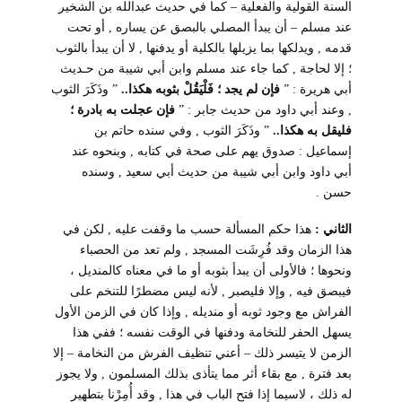
السنة القولية والفعلية – كما في حديث عبدالله بن الشخير
عند مسلم – أن يبدأ المصلي بالبصق عن يساره , أو تحت
قدمه , ويدلكها بما يزيلها بالكلية أو يدفنها , لا أن يبدأ بالثوب
؛ إلا لحاجة , كما جاء عند مسلم وابن أبي شيبة من حـديث
أبي هريرة : ”
فإن لم يجد ؛ فَلْيَقُلْ بثوبه هكذا..
” وذَكَرَ الثوب
, وعند أبي داود من حديث جابر : ”
فإن عجلت به بادرة ؛
فليقل به هكذا..
” وذَكَرَ الثوب , وفي سنده حاتم بن
إسماعيل : صدوق يهم على صحة في كتابه , وبنحوه عند
أبي داود وابن أبي شيبة من حديث أبي سعيد , وسنده
حسن .
الثاني :
هذا حكم المسألة حسب ما وقفت عليه , لكن في
هذا الزمان وقد فُرِشَت المسجد , ولم تعد من الحصباء
ونحوها ؛ فالأولى أن يبدأ بثوبه أو ما في معناه كالمنديل ،
فيبصق فيه , وإلا فليصبر , لأنه ليس مضطرًا للتنخم على
الفراش مع وجود ثوبه أو منديله , وإذا كان في الزمن الأول
يسهل الحفر للنخامة ودفنها في الوقت نفسه ؛ ففي هذا
الزمن لا يتيسر ذلك – أعني تنظيف الفرش من النخامة – إلا
بعد فترة , مع بقاء أثر مما يتأذى بذلك المسلمون , ولا يجوز
له ذلك ، لاسيما إذا فتح الباب في هذا , وقد أُمِرْنا بتطهير