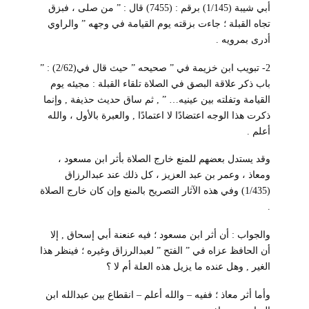
أبي شيبة (1/145) برقم : (7455) قال : ” من صلى ، فبزق
تجاه القبلة ؛ جاءت بزقته يوم القيامة في وجهه ” والراوي
أدرى بمرويه .
2- تبويب ابن خزيمة في ” صحيحه ” حيث قال في(2/62) : ”
باب ذكر علاقة البصق في الصلاة تلقاء القبلة : مجيئه يوم
القيامة وتفلته بين عينيه… ” , ثم ساق حديث حذيفة , وإنما
ذكرت هذا الوجه اعتضادًا لا اعتمادًا , والعبرة بالأول ، والله
أعلم .
وقد يستدل بعضهم للمنع خارج الصلاة بأثر ابن مسعود ،
ومعاذ ، وعمر بن عبد العزيز ، كل ذلك عند عبدالرزاق
(1/435) وفي هذه الآثار التصريح بالمنع وإن كان خارج الصلاة
.
والجواب : أن أثر ابن مسعود ؛ فيه عنعنة أبي إسحاق , إلا
أن الحافظ عزاه في ” الفتح ” لعبدالرزاق وغيره ؛ فينظر هذا
الغير , وهل عنده ما يزيل هذه العلة أم لا ؟
وأما أثر معاذ ؛ ففيه – والله أعلم – انقطاع بين عبدالله ابن