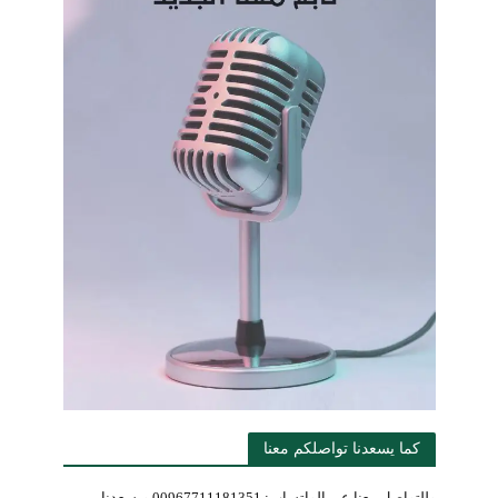
كما يسعدنا تواصلكم معنا
وللتواصل معنا عبر الواتساب: 00967711181351 ويسعدنا