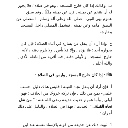
ب- وكذلك إذا كان خارج المسجد ، وهو في صلاة ؛ فلا يجوز
له أن يتنخم عن يمينه , فإن عن يمينه ملكًا , وقد سبق
عموم نهي النبي – صلى الله وعلى آله وسلم – المصلي عن
البصق أمامه وعن يمينه , فيشمل المصلي داخل المسجد
وخارجه .
ج- وإذا أراد أن يتفل عن يساره في أثناء الصلاة ؛ فإن كان
بجواره أحد ؛ فلا يؤذه , وإلا فلا بأس , ولا يلزم دفنه ، لأنه
خارج المسجد , والأولى دفنه , فما أقربه من إماطة الأذى ,
والله أعلم .
ثالثًا : إذا كان خارج المسجد , وليس في الصلاة :
أ- فإن أراد أن يتفل تجاه القبلة ؛ فليس هناك دليل -حسب
علمي- يمنع من ذلك , فإن تركه خروجًا من الخلاف ؛ فهو
أولى , وأما عموم حديث حذيفة رضي الله عنه : ”
من تفل
تجاه القبلة..
” الحديث ؛ فهذا في الصلاة , والدليل على ذلك
أمران :
1- ثبوت ذلك عن حذيفة من قوله بالإسناد نفسه عند ابن