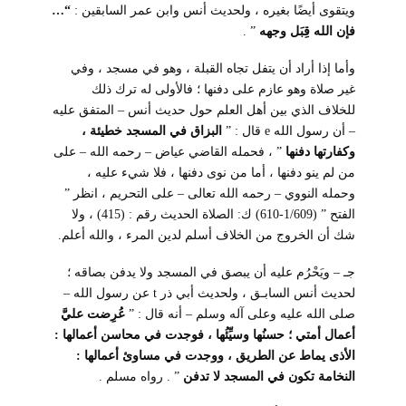
ويتقوى أيضًا بغيره ، ولحديث أنس وابن عمر السابقين :
“…
فإن الله قِبَل وجهه
” .
وأما إذا أراد أن يتفل تجاه القبلة ، وهو في مسجد ، وفي
غير صلاة وهو عازم على دفنها ؛ فالأولى له ترك ذلك
للخلاف الذي بين أهل العلم حول حديث أنس – المتفق عليه
– أن رسول الله
e
قال : ”
البزاق في المسجد خطيئة ،
وكفارتها دفنها
” ، فحمله القاضي عياض – رحمه الله – على
من لم ينو دفنها ، أما من نوى دفنها ، فلا شيء عليه ،
وحمله النووي – رحمه الله تعالى – على التحريم ، انظر ”
الفتح ” (1/609-610) ك: الصلاة الحديث رقم :
(415) ، ولا
شك أن الخروج من الخلاف أسلم لدين المرء ، والله أعلم.
جـ – ويَحْرُم عليه أن يبصق في المسجد ولا يدفن بصاقه ؛
لحديث أنس السابـق ، ولحديث أبي ذر
t
عن رسول الله –
صلى الله عليه وعلى آله وسلم – أنه قال :
”
عُرِضت عليَّ
أعمال أمتي ؛ حسنُها وسيِّئُها ، فوجدت في محاسن أعمالها :
الأذى يماط عن الطريق ، ووجدت في مساوئ أعمالها :
النخامة تكون في المسجد لا تدفن
” . رواه مسلم .