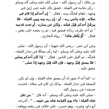
بن مالك
t
أن رسول الله – صلى الله عليه وعلى آله وسلم
– رأى نخامة في القبلة ، فشق ذلك عليه حتى رُئِيَ في
وجهه ، فقام فَحَكَّه بيده ، فقال :
”
إن أحدكم إذا قام في
صلاته , فإنه يناجي ربه – أو : إن ربه بينه وبين القبلة – فلا
يبزقَنّ أحدكم قِبَل قبلته ، ولكن عن يساره , أو تحت قدميه
” ثم أخذ طرف ردائه فبصق فيه ، ثم رد بعضه على بعض ،
فقال :
”
أَوْ يَفْعَل هكذا
”
.
رواه البخاري
.
وعن ابن عمر – رضي الله عنهما – أن رسول الله – صلى
الله عليه وعلى آله وسلم – لما رأى بصاقًا في جدار القبلة ،
فَحَكَّه ، ثم أقبل على الناس , فقال :
”
إذا كان أحدكم يصلي
؛ فلا يبصق قِبَلَ وجهه ، فإن الله قِبَل وجهه إذا صلى
” .
متفق عليه .
ب- كما أنه لا يجوز له أن يبصق تجاه القبلة ، وإن لم تكن
البصقة في جدار القبلة ، وذلك إن كان في صلاة ، لحديث
حذيفة
t
عن رسول الله
– صلى الله عليه وعلى آله وسلم – أنه قال :
”
من تفل
تجاه القبلة ؛ جاء يوم القيامة تفله بين عينيه… ” .
أخرجه
أبو داود وغيره ، وهو حسن ، على خلاف في رفعه ووقفه ،