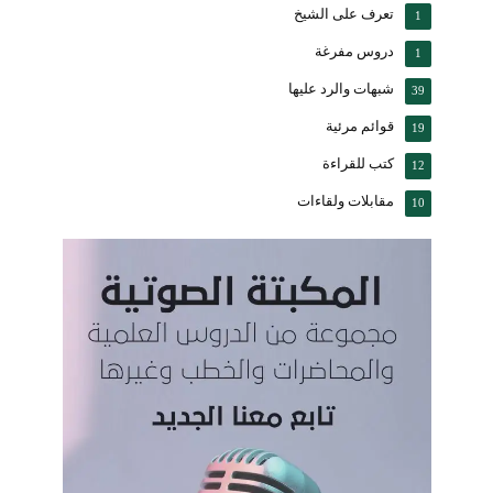
تعرف على الشيخ
1
دروس مفرغة
1
شبهات والرد عليها
39
قوائم مرئية
19
كتب للقراءة
12
مقابلات ولقاءات
10