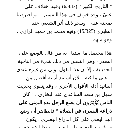
” التاريخ الكبير ” (6/437) وفيه اختلاف على
عليّ ، وقد خولف في هذا التفسير – لو افترضنا
صحته عنه – وبنحو ذلك أثر الشعبي عند
الطبري (15/325) وفيه محمد بن حميد الرازي ،
وهو متهم .
هذا محصل ما استدل به من قال بالوضع على
الصدر ، وفي النفس من ذلك شيء من الناحية
الحديثية ، إلا أن هذا القول أولى من غيره عندي
– على ما فيه – لأن أسانيد أدلته أفضل من
أسانيد أدلة الأقوال الأخرى ، وقد يتقوى بحديث
سهل بن سعد الساعدي عند البخاري : ”
كان
الناس يُؤْمَرُون أن يضع الرجل يده اليمنى على
ذراعه اليسرى في الصلاة
” فالظاهر أن وضع
اليد اليمنى على كل الذراع اليسرى ، يكون
قريبًا من الوضع على الصدر ، وهذا الذي ذهب