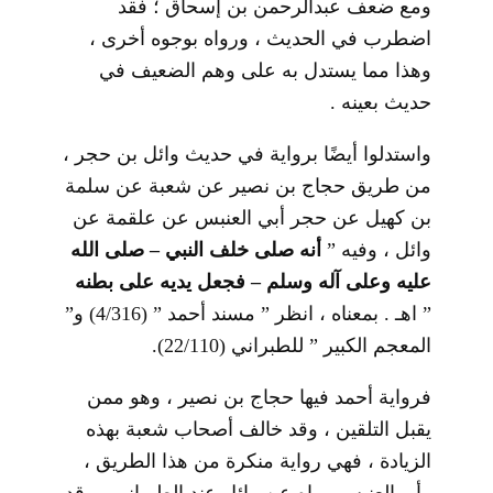
ومع ضعف عبدالرحمن بن إسحاق ؛ فقد
اضطرب في الحديث ، ورواه بوجوه أخرى ،
وهذا مما يستدل به على وهم الضعيف في
حديث بعينه .
واستدلوا أيضًا برواية في حديث وائل بن حجر ،
من طريق حجاج بن نصير عن شعبة عن سلمة
بن كهيل عن حجر أبي العنبس عن علقمة عن
وائل ، وفيه ”
أنه صلى خلف النبي – صلى الله
عليه وعلى آله وسلم – فجعل يديه على بطنه
” اهـ . بمعناه ، انظر ” مسند أحمد ” (4/316) و”
المعجم الكبير ” للطبراني (22/110).
فرواية أحمد فيها حجاج بن نصير ، وهو ممن
يقبل التلقين ، وقد خالف أصحاب شعبة بهذه
الزيادة ، فهي رواية منكرة من هذا الطريق ،
وأبو العنبس رواه عن وائل عند الطبراني ، وقد