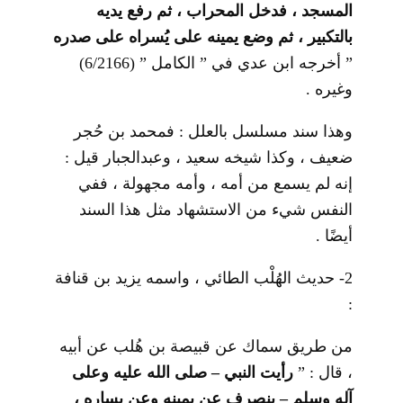
المسجد ، فدخل المحراب ، ثم رفع يديه
بالتكبير ، ثم وضع يمينه على يُسراه على صدره
” أخرجه ابن عدي في ” الكامل ” (6/2166)
وغيره .
وهذا سند مسلسل بالعلل : فمحمد بن حُجر
ضعيف ، وكذا شيخه سعيد ، وعبدالجبار قيل :
إنه لم يسمع من أمه ، وأمه مجهولة ، ففي
النفس شيء من الاستشهاد مثل هذا السند
أيضًا .
2- حديث الهُلْب الطائي ، واسمه يزيد بن قنافة
:
من طريق سماك عن قبيصة بن هُلب عن أبيه
، قال : ”
رأيت النبي – صلى الله عليه وعلى
آله وسلم – ينصرف عن يمينه وعن يساره ،