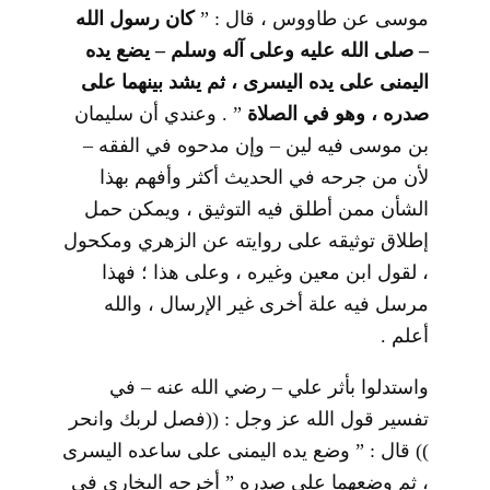
موسى عن طاووس ، قال : ”
كان رسول الله
– صلى الله عليه وعلى آله وسلم – يضع يده
اليمنى على يده اليسرى ، ثم يشد بينهما على
صدره ، وهو في الصلاة
” . وعندي أن سليمان
بن موسى فيه لين – وإن مدحوه في الفقه –
لأن من جرحه في الحديث أكثر وأفهم بهذا
الشأن ممن أطلق فيه التوثيق ، ويمكن حمل
إطلاق توثيقه على روايته عن الزهري ومكحول
، لقول ابن معين وغيره ، وعلى هذا ؛ فهذا
مرسل فيه علة أخرى غير الإرسال ، والله
أعلم .
واستدلوا بأثر علي – رضي الله عنه – في
تفسير قول الله عز وجل : ((فصل لربك وانحر
)) قال : ” وضع يده اليمنى على ساعده اليسرى
، ثم وضعهما على صدره ” أخرجه البخاري في