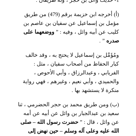
1- حديث وائل بن حجر ، وله طريقان :
(أ) أخرجه ابن خزيمة برقم (479) من طريق
مؤمل بن إسماعيل عن سفيان بن عاصم بن
كليب عن أبيه وائل ، وفيه : ”
ووضعهما على
صدره
” .
ومُؤَمَّل بن إسماعيل لا يحتج به ، وقد خالف
كبار الحفاظ من أصحاب سفيان ، مثل :
الفريابي ، وعبدالرزاق ، وأبي الأحوص ،
والحميدي ، وأبي نعيم ، وغيرهم ، فهي رواية
منكرة لا يستشهد بها .
(ب) ومن طريق محمد بن حجر الحضرمي ، ثنا
سعيد بن عبدالجبار بن وائل عن أبيه عن أمه
عن وائل ، قال : ”
حضرت رسول الله – صلى
الله عليه وعلى آله وسلم – حين نهض إلى