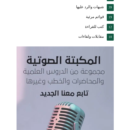
شبهات والرد عليها
39
قوائم مرئية
19
كتب للقراءة
12
مقابلات ولقاءات
10