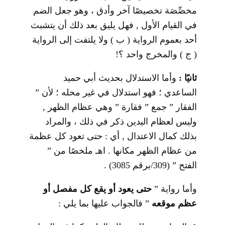
مخصِّصَة تخصيصًا آخر وأدق ، وهو جعل الضم
في القيام الأول , فهل يليق بعد ذلك أن يتشبث
أحد بعموم الرواية ( ب ) ولا يلتفت إلى الرواية
( ج ) والمخرج واحد ؟!
ثانيًا :
وأما الاستدلال بحديث أبي حميد
الساعدي ؛ فهو استدلال في غير محله ؛ لأن ”
الفقار ” جمع ” فقارة ” وهي عظام الظهر ,
وليس لعظام اليدين ذكر في ذلك ، والمراد
بذلك كمال الاعتدال , أي : حتى تعود كل عظمة
من عظام الظهر مكانها . اهـ ملخصًا من ”
الفتح ” (309/برقم 3085) .
وأما رواية ”
حتى يعود أو يقع كل مفصل أو
عظم موقعه
” فالجواب عليها بما يلي :