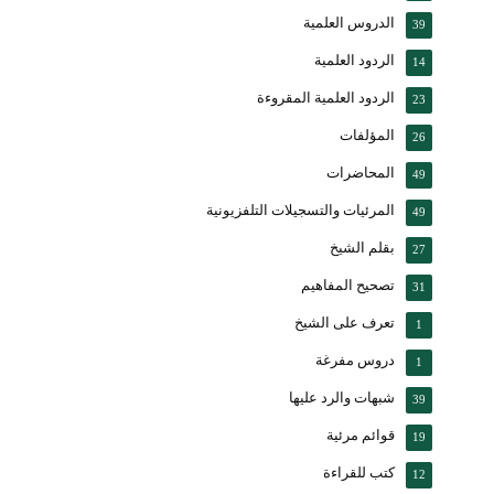
الدروس العلمية
39
الردود العلمية
14
الردود العلمية المقروءة
23
المؤلفات
26
المحاضرات
49
المرئيات والتسجيلات التلفزيونية
49
بقلم الشيخ
27
تصحيح المفاهيم
31
تعرف على الشيخ
1
دروس مفرغة
1
شبهات والرد عليها
39
قوائم مرئية
19
كتب للقراءة
12