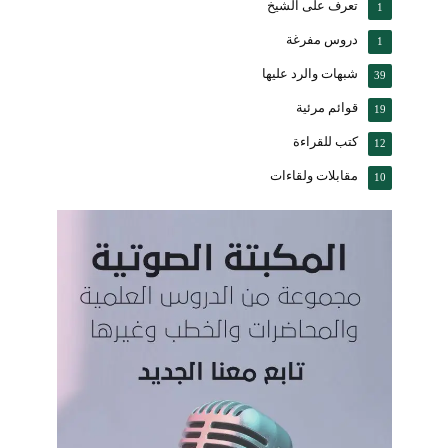
تعرف على الشيخ
1
دروس مفرغة
1
شبهات والرد عليها
39
قوائم مرئية
19
كتب للقراءة
12
مقابلات ولقاءات
10