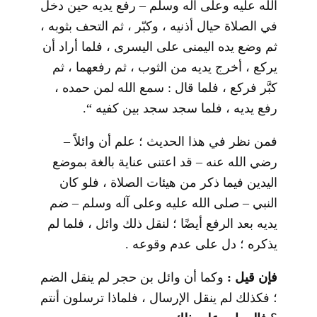
الله عليه وعلى آله وسلم – رفع يديه حين دخل
في الصلاة حيال أذنيه ، وكبّر ، ثم التحف بثوبه ،
ثم وضع يده اليمنى على اليسرى ، فلما أراد أن
يركع ، أخرج يديه من الثوب ، ثم رفعهما ، ثم
كبَّر فركع ، فلما قال : سمع الله لمن حمده ،
رفع يديه ، فلما سجد سجد بين كفيه “.
فمن نظر في هذا الحديث ؛ علم أن وائلاً –
رضي الله عنه – قد اعتنى عناية بالغة بموضع
اليدين فيما ذكر من هيئات الصلاة ، فلو كان
النبي – صلى الله عليه وعلى آله وسلم – ضم
يديه بعد الرفع أيضًا ؛ لنقل ذلك وائل ، فلما لم
يذكره ؛ دل على عدم وقوعه .
فإن قيل :
وكما أن وائل بن حجر لم ينقل الضم
؛ فكذلك لم ينقل الإرسال ، فلماذا ترسلون أنتم