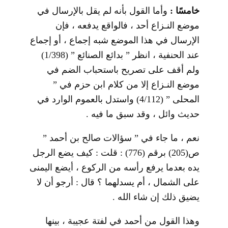
خامسًا :
وأما القول بأنه لم يقل بالإرسال في
موضع النـزاع أحد ، فالواقع يدفعه ، فإن
الإرسال في هذا الموضع شبه إجماع ، أو إجماع
عند الحنفية ، انظر ” بدائع الصنائع ” (1/398)
ولم أقف على تصريح باستحباب الضم في
موضع النـزاع إلا من كلام ابن حزم في ”
المحلى ” (4/112) واستدل بالعموم الوارد في
حديث وائل ، وقد سبق ما فيه .
نعم ، ما جاء في ” سؤالات صالح بن أحمد ”
ص(205) برقم (776) : قلت : كيف يضع الرجل
يده بعدما يرفع رأسه من الركوع ، أيضع اليمنى
على الشمال ، أم يسدلهما ؟ قال : أرجو أن لا
يضيق ذلك إن شاء الله .
وهذا القول من أحمد في لفتة عجيبة ، بينها