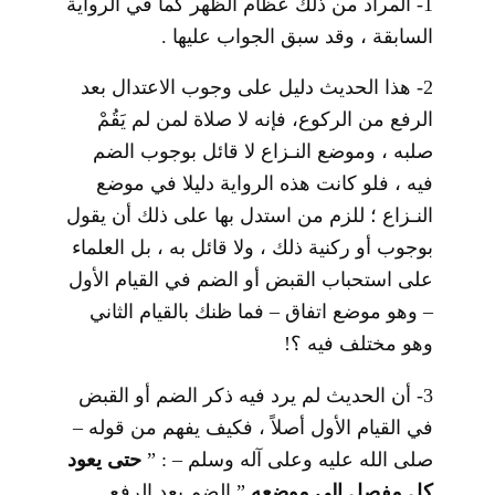
1- المراد من ذلك عظام الظهر كما في الرواية
السابقة ، وقد سبق الجواب عليها .
2- هذا الحديث دليل على وجوب الاعتدال بعد
الرفع من الركوع، فإنه لا صلاة لمن لم يَقُمْ
صلبه ، وموضع النـزاع لا قائل بوجوب الضم
فيه ، فلو كانت هذه الرواية دليلا في موضع
النـزاع ؛ للزم من استدل بها على ذلك أن يقول
بوجوب أو ركنية ذلك ، ولا قائل به ، بل العلماء
على استحباب القبض أو الضم في القيام الأول
– وهو موضع اتفاق – فما ظنك بالقيام الثاني
وهو مختلف فيه ؟!
3- أن الحديث لم يرد فيه ذكر الضم أو القبض
في القيام الأول أصلاً ، فكيف يفهم من قوله –
صلى الله عليه وعلى آله وسلم – : ”
حتى يعود
كل مفصل إلى موضعه
” الضم بعد الرفع