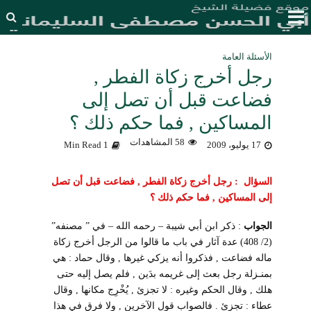
الأسئلة العامة
رجل أخرج زكاة الفطر ,
فضاعت قبل أن تصل إلى
المساكين , فما حكم ذلك ؟
58 المشاهدات
17 يوليو، 2009
1 Min Read
السؤال : رجل أخرج زكاة الفطر , فضاعت قبل أن تصل
إلى المساكين , فما حكم ذلك ؟
الجواب
: ذكر ابن أبي شيبة – رحمه الله – في ” مصنفه”
(2/ 408) عدة آثار في باب ما قالوا من الرجل أخرج زكاة
ماله فضاعت , فذكروا أنه يزكي غيرها , وقال حماد : هي
بمنـزلة رجل بعث إلى غريمه بدَين , فلم يصل إليه حتى
هلك , وقال الحكم وغيره : لا تجزئ , يُخْرِج مكانها , وقال
عطاء : تجزئ . فالصواب قول الآخرين , ولا فرق في هذا