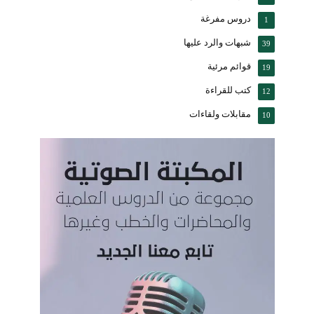
دروس مفرغة
1
شبهات والرد عليها
39
قوائم مرئية
19
كتب للقراءة
12
مقابلات ولقاءات
10