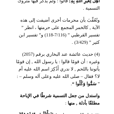
أُهِلَّ لِغَيْرِ اللَّهِ بِهِ
[
قالوا : ولم يذكر فيها متروك
التسمية .
وتُعُقِّبَ بأن محرمات أخرى أضيفت إلى هذه
الآية , كالخمر المجمع على حرمتها ، انظر ”
تفسير القرطبي ” (7/116-118) و” تفسير ابن
كثير ” (3/429) .
(4) حديث عائشة عند البخاري برقم (2057)
وغيره : أن قومًا قالوا : يا رسول الله , إن قومًا
يأتوننا باللحم , لا ندري أَذُكِرَ اسم الله عليه أم
لا؟ فقال – صلى الله عليه وعلى آله وسلم – :
”
سَمُّوا وَكُلُوا “
.
واستدل من جعل التسمية شرطًا في الإباحة
مطلقًا بأدلة , منها
: