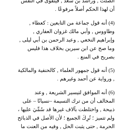
الصلت , وراشد بن سعد , فيتقوى في النفس
أن لهذا الحكم أصلاً مرفوعًا .
(4) أنه قول جماعة من التابعين : كعطاء ,
وطاووس , وأبي مالك غزوان العفاري ,
وإبراهيم النخعي , وعبد الرحمن بن أبي ليلى ,
وما صح عن ابن سيرين بخلاف هذا فليس
بصريح في المنع .
(5) أنه قول جمهور العلماء , كالحنفية والمالكية
, ورواية عن أحمد وغيرهم .
(6) أنه الموافق لتيسير الشريعة , وعند
المخالف أن من ترك التسيمة –نسيانًا – على
ذبيحة , واختلطت بآلاف غيرها قد سُمِّيَ عليها ،
ولم تتميز ؛ تُرِكَ الجميع ؛ لأن الأصل في الذبائح
الحرمة , حتى يثبت الحل , وفيه من العنت ما