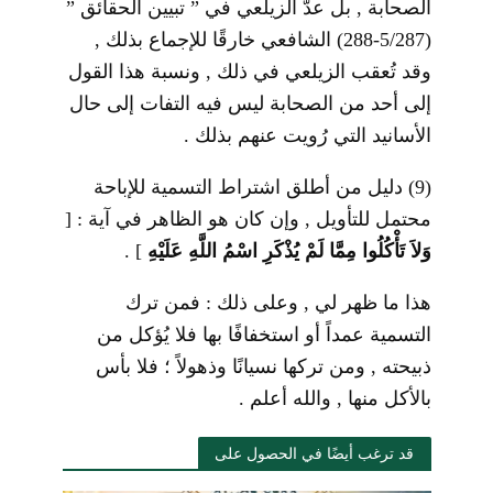
الصحابة , بل عدَّ الزيلعي في ” تبيين الحقائق ”
(5/287-288) الشافعي خارقًا للإجماع بذلك ,
وقد تُعقب الزيلعي في ذلك , ونسبة هذا القول
إلى أحد من الصحابة ليس فيه التفات إلى حال
الأسانيد التي رُويت عنهم بذلك .
(9) دليل من أطلق اشتراط التسمية للإباحة
محتمل للتأويل , وإن كان هو الظاهر في آية :
]
وَلاَ
تَأْكُلُوا مِمَّا لَمْ يُذْكَرِ اسْمُ اللَّهِ عَلَيْهِ
[
.
هذا ما ظهر لي , وعلى ذلك : فمن ترك
التسمية عمداً أو استخفافًا بها فلا يُؤكل من
ذبيحته , ومن تركها نسيانًا وذهولاً ؛ فلا بأس
بالأكل منها , والله أعلم .
قد ترغب أيضًا في الحصول على