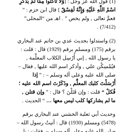
(1) قول الله عز وجل :
]
وَلاَ
تَأْكُلُوا مِمَّا لَمْ يُذْكَرِ
اسْمُ اللَّهِ عَلَيْهِ
وَإِنَّهُ لَفِسْقٌ
[
قال ابن حزم : ”
فعمَّ تعالى , ولم يخص ” . اهـ من “المحلى”
(7/412) .
(2) واستدلوا بحديث عدي بن حاتم عند البخاري
برقم (175) ومسلم برقم (1929) قال : قلت :
يا رسول الله , إني أُرْسِل الكلاب المعلَّمة ,
فيُمْسِكْن علي , وأذكر اسم الله عليها , فقال –
صلى الله عليه وعلى آله وسلم – : ”
إذا
أَرْسَلْتَ كلبك المعلَّم , وذَكَرْتَ اسم الله عليه ؛
فُكلْ “
قلت : وإن قَتَلْنَ ؟ قال : ”
وإن قتلن ,
ما لم يشاركها كلب ليس معها …
“
الحديث .
وحديث أبي ثعلبة الخشني عند البخاري برقم
(5478) ومسلم (1930) قال : أتيتُ رسول الله –
صلى الله عليه وعلى آله وسلم – فقلت : يا