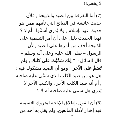
لا يخفى!!
(7) أما التفرقة بين الصيد والذبيحة , فلأن
حديث عائشة في الذبائح التي تأتيهم ممن هو
حديث عهد بإسلام , ولا يُدرى أسمَّوا , أم لا ؟
فهذا الحديث دليل على أن أمر التسمية على
الذبيحة أخف من أمرها على الصيد , لأن
الرسول – صلى الله عليه وعلى آله وسلم –
قال للسائل : ”
إنك سَمَّيْتَ على كلبك , ولم
تُسَمِّ على الآخر
” ومع أن الصيد مشكوك فيه :
هل هو من صيد الكلب الذي سَمَّى عليه صاحبه
, أم أنه صيد الكلب الآخر , والكلب الآخر لا
يُدرى هل سمى عليه صاحبه أم لا ؟
(8) أن القول بإطلاق الإباحة لمتروك التسمية
فيه إهدار لأدلة المانعين, ولم يقل به أحد من