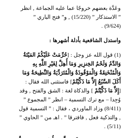
وعَدَّة بعضهم خروجًا عما عليه الجماعة , انظر
” الاستذكار ” (15/220) , و” فتح الباري ”
(9/624) .
واستدل الشافعية بأدلة أشهرها :
(1) قول الله عز وجل :
]
حُرِّمَتْ عَلَيْكُمُ المَيْتَةُ
وَالدَّمُ
وَلَحْمُ الخِنزِيرِ
وَمَا أُهِلَّ لِغَيْرِ اللَّهِ بِهِ
وَالْمُنْخَنِقَةُ
وَالْمَوْقُوذَةُ
وَالْمُتَرَدِّيَةُ
وَالنَّطِيحَةُ
وَمَا
أَكَلَ السَّبُعُ إِلاَّ مَا ذَكَّيْتُمْ
[
فاستثنى الله فقال :
]
إِلاَّ مَا ذَكَّيْتُمْ
[
والذكاة لغة : الشق والفتح , وقد
وُجِدا – مع ترك التسمية – انظر ” المجموع ”
(8/411) وزاد الماوردي ، فقال : ” التسمية قول
, والتذكية فعل , فافترقا ” . اهـ من ” الحاوي ”
(5/11) .