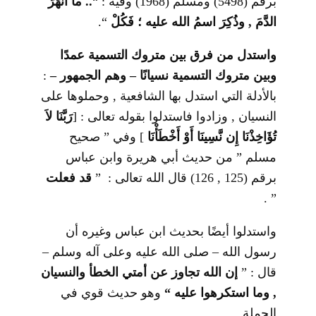
برقم (5498) ومسلم (1968) وفيه : “
.. ما أَنْهَرَ
الدَّمَ , وذُكِرَ اسمُ الله عليه ؛ فَكُلْ
“.
واستدل من فرق بين متروك التسمية عمدًا
وبين متروك التسمية نسيانًا – وهم الجمهور –
:
بالأدلة التي استدل بها الشافعية , وحملوها على
النسيان , وزادوا فاستدلوا بقوله تعالى :
]
رَبَّنَا لاَ
تُؤَاخِذْنَا إِن نَّسِينَا أَوْ أَخْطَأْنَا
[
وفي ” صحيح
مسلم ” من حديث أبي هريرة وابن عباس
برقم (125 , 126) قال الله تعالى : ”
قد فعلت
” .
واستدلوا أيضًا بحديث ابن عباس وغيره أن
رسول الله – صلى الله عليه وعلى آله وسلم –
قال : ”
إن الله تجاوز عن أمتي الخطأ والنسيان
, وما استكرهوا عليه
“
وهو حديث قوي في
الجملة .