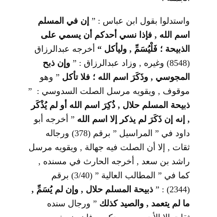
واستدلوا بقول ابن عباس : ”
إن في المسلم
اسم الله , فإذا نسي أحدكم أن يسمي على
الذبيحة ؛ فَلْيُسَمِّ , وليأكل
“
أخرجه عبدالرزاق
(8548) وغيره , وزاد عبدالرزاق : ”
وإن ذبح
المجوسي , وذَكَرَ اسم الله ؛ فلا تأكل
” وهو
موقوف , ويقويه مرسل الصلت السدوسي : ”
ذبيحة المسلم حلال , ذُكِرَ اسم الله أو لم يُذْكَر
, إنه إن ذَكَرَ لم يذكر إلا اسم الله
” أخرجه أبو
داود في ” المراسيل ” برقم (378) ورجاله
ثقات , إلا أن الصلت فيه جهالة , ويقويه مرسل
راشد بن سعد , أخرجه الحارث في مسنده ,
كما في ” المطالب العالية ” (3/40) برقم
(2344) : ”
ذبيحة المسلم حلال , وإن لم يُسَمِّ ,
ما لم يتعمد , والصيد كذلك
” ورجال سنده