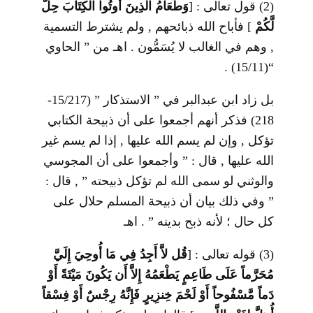
(2) قول تعالى :
]
وَطَعَامُ الَّذِينَ أُوتُوا الكِتَابَ حِلٌّ
لَّكُمْ
[
فأباح الله ذبائحهم , ولم يشترط التسمية
, وهم في الغالب لا يُسَمُّون . اهـ من ” الحاوي
“(15/11) .
بل زاد ابن عبدالبر في ” الاستذكار ” (15/217-
218) فذكر أنهم أجمعوا على أن ذبيحة الكتابي
تؤكل , وإن لم يسم الله عليها , إذا لم يسم غير
الله عليها , قال : ” وأجمعوا على أن المجوسي
والوثني لو سمى الله لم تؤكل ذبيحته ” , قال :
” وفي ذلك بيان أن ذبيحة المسلم حلال على
كل حال ؛ لأنه ذبح بدينه ” . اهـ
(3) قوله تعالى :
]
قُل لاَّ أَجِدُ فِي مَا أُوحِيَ إِلَيَّ
مُحَرَّماً عَلَى طَاعِمٍ يَطْعَمُهُ إِلاَّ أَن يَكُونَ مَيْتَةً أَوْ
دَماً مَّسْفُوحاً أَوْ لَحْمَ خِنزِيرٍ فَإِنَّهُ رِجْسٌ أَوْ فِسْقاً