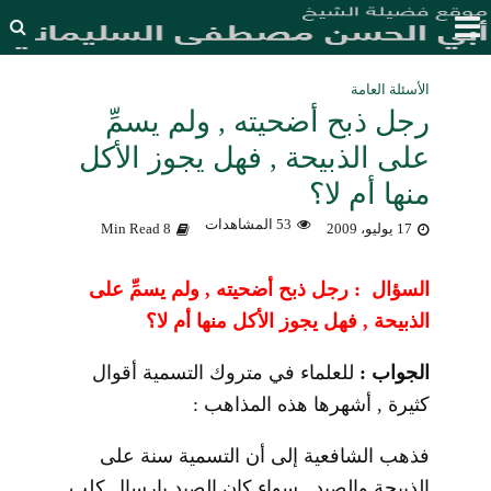
الأسئلة العامة
رجل ذبح أضحيته , ولم يسمِّ
على الذبيحة , فهل يجوز الأكل
منها أم لا؟
53 المشاهدات
17 يوليو، 2009
8 Min Read
السؤال : رجل ذبح أضحيته , ولم يسمِّ على
الذبيحة , فهل يجوز الأكل منها أم لا؟
الجواب :
للعلماء في متروك التسمية أقوال
كثيرة , أشهرها هذه المذاهب :
فذهب الشافعية إلى أن التسمية سنة على
الذبيحة والصيد , سواء كان الصيد بإرسال كلب