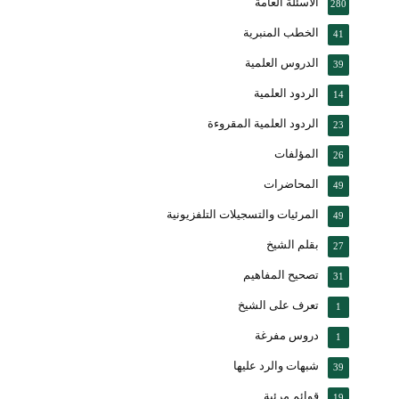
الأسئلة العامة
280
الخطب المنبرية
41
الدروس العلمية
39
الردود العلمية
14
الردود العلمية المقروءة
23
المؤلفات
26
المحاضرات
49
المرئيات والتسجيلات التلفزيونية
49
بقلم الشيخ
27
تصحيح المفاهيم
31
تعرف على الشيخ
1
دروس مفرغة
1
شبهات والرد عليها
39
قوائم مرئية
19