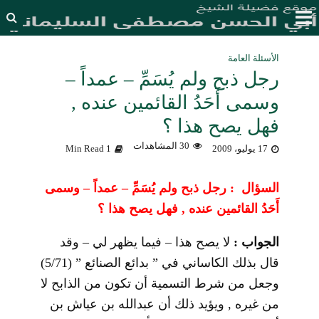
الأسئلة العامة
رجل ذبح ولم يُسَمِّ – عمداً –
وسمى أَحَدُ القائمين عنده ,
فهل يصح هذا ؟
30 المشاهدات
17 يوليو، 2009
1 Min Read
السؤال : رجل ذبح ولم يُسَمِّ – عمداً – وسمى
أَحَدُ القائمين عنده , فهل يصح هذا ؟
الجواب :
لا يصح هذا – فيما يظهر لي – وقد
قال بذلك الكاساني في ” بدائع الصنائع ” (5/71)
وجعل من شرط التسمية أن تكون من الذابح لا
من غيره , ويؤيد ذلك أن عبدالله بن عياش بن