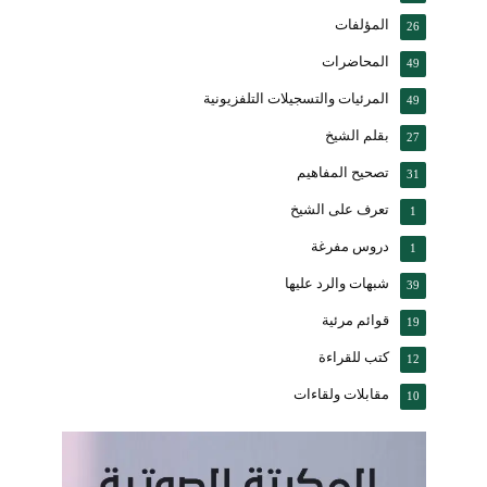
المؤلفات
26
المحاضرات
49
المرئيات والتسجيلات التلفزيونية
49
بقلم الشيخ
27
تصحيح المفاهيم
31
تعرف على الشيخ
1
دروس مفرغة
1
شبهات والرد عليها
39
قوائم مرئية
19
كتب للقراءة
12
مقابلات ولقاءات
10