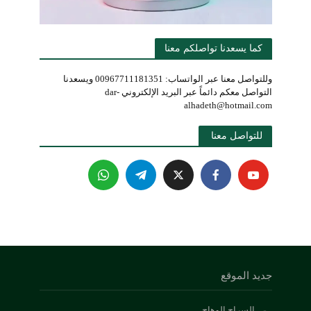
كما يسعدنا تواصلكم معنا
وللتواصل معنا عبر الواتساب: 00967711181351 ويسعدنا
التواصل معكم دائماً عبر البريد الإلكتروني dar-
alhadeth@hotmail.com
للتواصل معنا 
جديد الموقع
السراج الوهاج