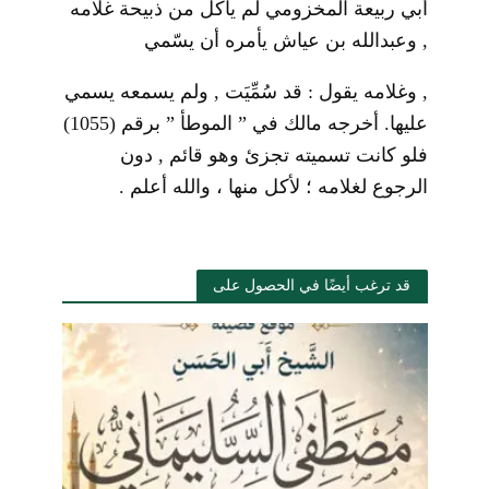
أبي ربيعة المخزومي لم يأكل من ذبيحة غلامه
, وعبدالله بن عياش يأمره أن يسّمي
, وغلامه يقول : قد سُمِّيَت , ولم يسمعه يسمي
عليها. أخرجه مالك في ” الموطأ ” برقم (1055)
فلو كانت تسميته تجزئ وهو قائم , دون
الرجوع لغلامه ؛ لأكل منها ، والله أعلم .
قد ترغب أيضًا في الحصول على