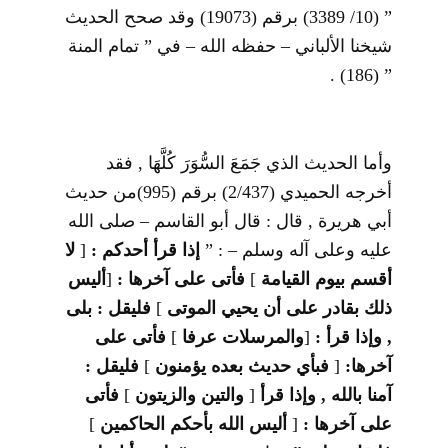
” (10/ 3389) برقم (19073) وقد صحح الحديث
شيخنا الألباني – حفظه الله – في ” تمام المنة
” (186) .
وأما الحديث الذي جَمَعَ السُّوَرَ كُلَّهَا , فقد
أخرجه الحميدي (2/437) برقم (995)من حديث
أبي هريرة , قال : قال أبو القاسم – صلى الله
عليه وعلى آله وسلم – : ”
إذا قرأ أحدكم :
]
لا
أقسم بيوم القيامة
[
فأتى على آخرها :
]
أليس
ذلك بقادر على أن يحيي الموتى
[
فليقل : بلى
, وإذا قرأ :
]
والمرسلات عرفا
[
فأتى على
آخرها:
]
فبأي حديث بعده يؤمنون
[
فليقل :
آمنا بالله , وإذا قرأ
]
والتين والزيتون
[
فأتى
على آخرها :
]
أليس الله بأحكم الحاكمين
[