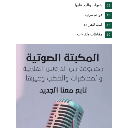
شبهات والرد عليها
39
قوائم مرئية
19
كتب للقراءة
12
مقابلات ولقاءات
10