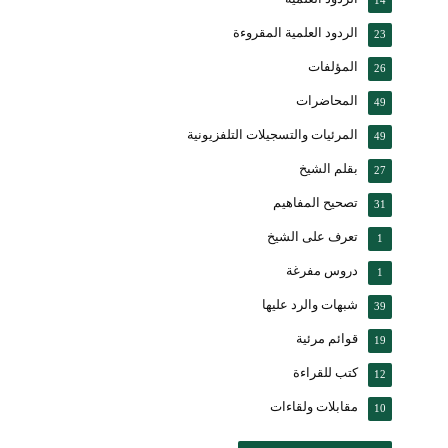
14
الردود العلمية المقروءة
23
المؤلفات
26
المحاضرات
49
المرئيات والتسجيلات التلفزيونية
49
بقلم الشيخ
27
تصحيح المفاهيم
31
تعرف على الشيخ
1
دروس مفرغة
1
شبهات والرد عليها
39
قوائم مرئية
19
كتب للقراءة
12
مقابلات ولقاءات
10