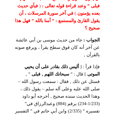
فبلى ” وعند قراءة قوله تعالى :
)
فبأي حديث
بعده يؤمنون
(
في آخر سورة المرسلات ، أن
يقول القارئ والمستمع : ” آمنا بالله ” فهل هذا
صحيح ؟
الجواب :
جاء من حديث موسى بن أبي عائشة
عن آخر أنه كان فوق سطح يقرأ ، ويرفع صوته
بالقرآن ,
فإذا قرأ :
]
أليس ذلك بقادر على أن يحيي
الموتى
[
قال : ”
سبحانك اللهم , فبلى
” ,
فسئل عن ذلك , فقال : سمعت رسول الله –
صلى الله عليه وعلى آله سلم – يقول ذلك ،
وهذا الحديث سنده صحيح , أخرجه أبو داود
(1/233-234) برقم (884) وعبدالرزاق في”
تفسيره ” (2/335) وابن أبي حاتم في ” التفسير