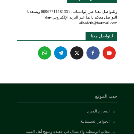
وللتواصل معنا عبر الواتساب: 00967711181351 ويسعدنا
التواصل معكم دائماً عبر البريد الإلكتروني dar-
alhadeth@hotmail.com
للتواصل معنا 
جديد الموقع
السراج الوهاج
الجواهر السليمانية
معالم الوسطية والاعتدال في عقيدة ومنهج أهل السنة