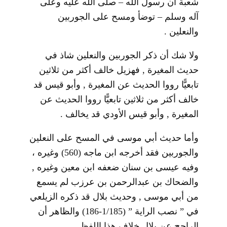
شعبة أن رسول الله – صلى الله عليه وعلى
آله وسلم – توضأ ومسح على الجوربين
والنعلين .
ولا شك أن ذكر الجوربين والنعلين شاذ في
حديث المغيرة , فهزيل خالف أكثر من ثلاثين
تابعيًّا رووا الحديث عن المغيرة , وأبو قيس قد
خالف أكثر من ثلاثين تابعيًّا رووا الحديث عن
المغيرة , وأبو قيس الأودي قد يخالف .
وأما حديث أبي موسى في المسح على النعلين
والجوربين فقد أخرجه ابن ماجه (560) وغيره ،
وفيه عيسى بن سنان ضعفه ابن معين وغيره ,
والضحاك بن عبدالرحمن بن عرزب لم يسمع
من أبي موسى , وحديث بلال قد ذكره الزيلعي
في ” نصب الراية ” (1/185-186) والظاهر أن
الراجح عن بلال خلاف هذا اللفظ .