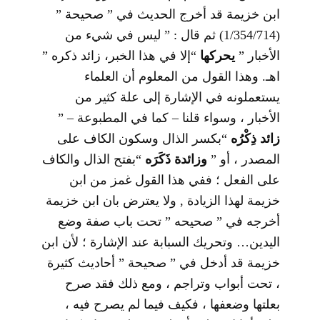
ابن خزيمة قد أخرج الحديث في ” صحيحة ”
(1/354/714) ثم قال : ” ليس في شيء من
الأخبار ”
يحركها
“إلا في هذا الخبر، زائد ذكره ”
اهـ. وهذا القول من المعلوم أن العلماء
يستعملونه في الإشارة إلى علة كثير من
الأخبار ، وسواء قلنا – كما في المطبوعة – ”
زائد ذِكْرُه
“بكسر الذال وسكون الكاف على
المصدر ، أو ”
وزائدة ذَكَرَه
“بفتح الذال والكاف
على الفعل ؛ ففي هذا القول غمز من ابن
خزيمة لهذا الزيادة , ولا يعترض بان ابن خزيمة
أخرجه في ” صحيحه ” تحت باب صفة وضع
اليدين… وتحريك السبابة عند الإشارة ؛ لأن ابن
خزيمة قد أدخل في ” صحيحة ” أحاديث كثيرة
، تحت أبواب وتراجم ، ومع ذلك فقد صرح
بعلتها وضعفها ، فكيف فيما لم يصرح فيه ،