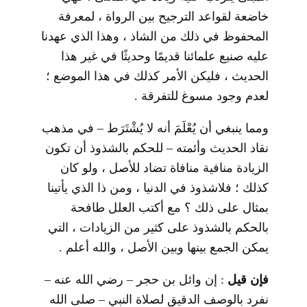
خاضعة لقواعد الترجيح بين الرواة ، لمعرفة
المحفوظ في ذلك من الشاذ ، وهذا الذي عهدنا
عليه صنيع علمائنا قديمًا وحديثًا في غير هذا
الحديث ، فليكن الأمر كذلك في هذا الموضع ؛
لعدم وجود مسوغ للتفرقة .
ومما ينبغي أن يُعْلَمَ أنه لا يُشْتَرَط – في مذهب
نقاد الحديث وأئمته – للحكم بالشذوذ أن تكون
الزيادة منافية منافاة تضاد للأصل ، ولو كان
كذلك ؛ فلاشذوذ في الدنيا ، ومن ذا الذي يأتينا
بمثال على ذلك ؟ مع أكتب العلل طافحة
بالحكم بالشذوذ على كثير من الزيادات ، التي
يمكن الجمع بينها وبين الأصل ، والله أعلم .
فإن قيل
: إن وائل بن حجر – رضي الله عنه –
نفرد بالوصف الدقيق لصلاة النبي – صلى الله