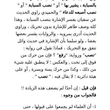
بالسبابة ، يشير بها
” أو ”
نصب السبابة
” أو ”
نصب أصبعه للدعاء
” والحميدي راوي الحديث
عن سفيان يفسر الإشارة بنصب السبابة ، وهذا
كله وصف ظاهر للإشارة بدون تحريك ، وراوي
الحديث أدرى بمرويه ، والروايات يفسر بعضها
بعضا ، ولو سلمنا بأن الإشارة في حديث وائل
تتفق مع التحريك ، فماذا نقول في رواية :
“
نصب
” ورواية: “
رفع
” ؟ فإن من حرك من
فوق إلى تحت , والعكس ؛ لا ينطبق عليه شيء
من ذلك ، وكذا من حرك يمنة ويسرة , أو على
هيئة دائرية ؛ لا يقال فيه : ”
نصب
” .
فإن قيل
: إن أحدًا لم يضعف هذه الزيادة !!
فالجواب من وجوه
:
1- أن العلماء لم يجمعوا على قبولها ، حتى