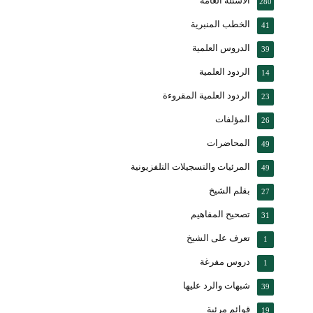
الأسئلة العامة
280
الخطب المنبرية
41
الدروس العلمية
39
الردود العلمية
14
الردود العلمية المقروءة
23
المؤلفات
26
المحاضرات
49
المرئيات والتسجيلات التلفزيونية
49
بقلم الشيخ
27
تصحيح المفاهيم
31
تعرف على الشيخ
1
دروس مفرغة
1
شبهات والرد عليها
39
قوائم مرئية
19