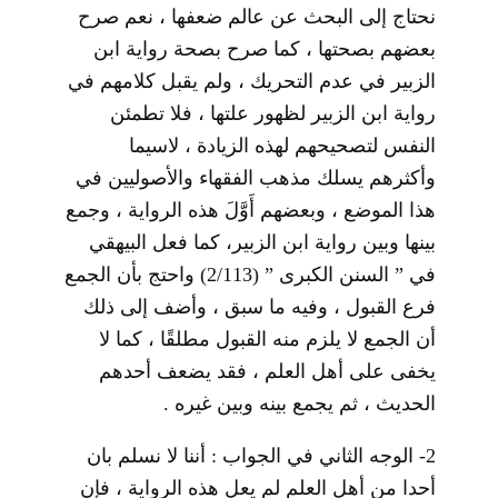
نحتاج إلى البحث عن عالم ضعفها ، نعم صرح
بعضهم بصحتها ، كما صرح بصحة رواية ابن
الزبير في عدم التحريك ، ولم يقبل كلامهم في
رواية ابن الزبير لظهور علتها ، فلا تطمئن
النفس لتصحيحهم لهذه الزيادة ، لاسيما
وأكثرهم يسلك مذهب الفقهاء والأصوليين في
هذا الموضع ، وبعضهم أَوَّلَ هذه الرواية ، وجمع
بينها وبين رواية ابن الزبير، كما فعل البيهقي
في ” السنن الكبرى ” (2/113) واحتج بأن الجمع
فرع القبول ، وفيه ما سبق ، وأضف إلى ذلك
أن الجمع لا يلزم منه القبول مطلقًا ، كما لا
يخفى على أهل العلم ، فقد يضعف أحدهم
الحديث ، ثم يجمع بينه وبين غيره .
2- الوجه الثاني في الجواب : أننا لا نسلم بان
أحدا من أهل العلم لم يعل هذه الرواية ، فإن