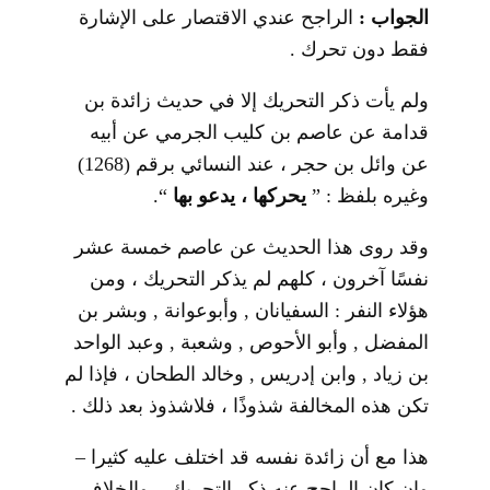
الجواب :
الراجح عندي الاقتصار على الإشارة
فقط دون تحرك .
ولم يأت ذكر التحريك إلا في حديث زائدة بن
قدامة عن عاصم بن كليب الجرمي عن أبيه
عن وائل بن حجر ، عند النسائي برقم (1268)
وغيره بلفظ : ”
يحركها ، يدعو بها
“.
وقد روى هذا الحديث عن عاصم خمسة عشر
نفسًا آخرون ، كلهم لم يذكر التحريك ، ومن
هؤلاء النفر : السفيانان , وأبوعوانة , وبشر بن
المفضل , وأبو الأحوص , وشعبة , وعبد الواحد
بن زياد , وابن إدريس , وخالد الطحان ، فإذا لم
تكن هذه المخالفة شذوذًا ، فلاشذوذ بعد ذلك .
هذا مع أن زائدة نفسه قد اختلف عليه كثيرا –
وإن كان الراجح عنه ذكر التحريك – والخلاف