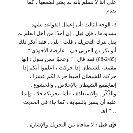
على أننا لا نسلم بأنه لم يشر لضعفها ، كما
تقدم .
3- الوجه الثالث :أن إعمال القواعد يشهد
بشذوذها ، فإن قيل : إن أحدًا من أهل العلم لم
يقل بترك التحريك ، قلت : بلى ، فقد أنكر ذلك
أبو بكر بن العربي في ” عارضة الأحوذي ”
(2/85-88) فقد قال : ” وعجبًا ممن يقول : إنها
مقمعة للشيطان إذا حركت ، اعلموا أنكم إذا
حركتم للشيطان أصبعا حرك لكم عشرًا ،
إنمايقمع الشيطان بالإخلاص , والخشوع ,
والذِّكْر , والاستعاذة ، فأما بتحريكه فلا ، وإنما
عليه أن يشير بالسبابة ، كما جاء في الحديث
…” اهـ .
فإن قيل :
لا منافاة بين التحريك والإشارة .