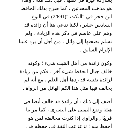
يشاركه غيره في نقلها ؛ قُبِلَ ذلك منه ، وهذا
هو مذهب المحدثين ، كما صرح بذلك الحافظ
ابن حجر في “النكت “(2/691) في النوع
السادس عشر ، لكننا ندعي هنا أن زائدة قد
وهم على عاصم في ذكر هذه الزيادة ، ولم
نسلم بصحتها إلى وائل ، من أجل أن يرد علينا
الإلزام السابق .
وكون زائدة من أهل التثبت شيء ؛ وكونه
خالف جبال الحفظ شيء آخر ، فكم من زيادة
لزائدة نفسه قد ردها أهل العلم ، مع أنه لم
يخالف فيها مثل هذا الكم الهائل من الرواة .
أضف إلى ذلك : أن زائدة قد خالف أيضا في
هيئة وضع اليمنى على اليسرى ، كما مر بنا
قريبًا , والراوي إذا كثرت مخالفته لمن هو
أحفظ منه ؛ تزعزعت الثقة في حفظه في