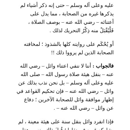
عليه وعلى آله وسلم – حتى إنه ذكر أشياء لم
يذكرها غيره من الصحابة ، مما يدل على
أعتنائه – رضي الله عنه – بوصف الصلاة ،
فَلْيُقْبَلْ منه ذِكْرُ التحريك لذلك .
أو يُحْكَم على روايته كلها بالشذوذ ؛ لمخافته
الصحابة الذين لم يرووا ذلك !!
فالجواب :
أننا لا ننفي اعتناء وائل – رضي الله
عنه – بنقل هيئة صلاة رسول الله – صلى الله
عليه وعلى آله وسلم – بل نحن نذب بذلك عن
وائل – رضي الله عنه – فإن تحكيم القواعد في
إظهار موافقة وائل للصحابة الآخرين ؛ دفاع
عن وائل – رضي الله عنه – .
فإذا انفرد وائل بنقل سنة على هيئة معينة ، لم