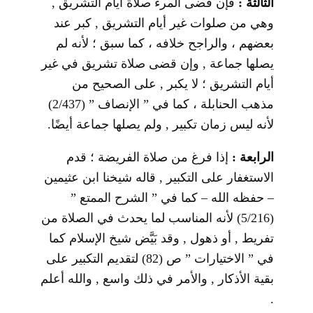
الثالثة :
فإن قضى المرء صلاةً أيام التشريق ,
وهي من صلوات غير أيام التشريق , كبر عند
بعضهم ، والراجح خلافه ، كما سبق ؛ لأنه لم
يصلها جماعة , وإن قضى صلاة تشريق في غير
أيام التشريق ؛ لا يكبر , على الصحيح من
مذهب الحنابلة ، كما في ” الإنصاف ” (2/437)
لأنه ليس زمان تكبير , ولم يصلها جماعة أيضًا.
الرابعة :
إذا فرغ من صلاة الفريضة ؛ قدم
الاستغفار على التكبير , قاله شيخنا ابن عثيمين
– حفظه الله – كما في ” الشرح الممتع ”
(5/216) لأنه المناسب لما يحدث في الصلاة من
تفريط , أو ذهول , وقد بَيَّض شيخ الإسلام كما
في ” الاختيارات ” ص (82) لتقديم التكبير على
بقية الأذكار , والأمر في ذلك واسع , والله أعلم
.