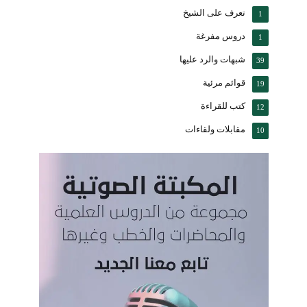
تعرف على الشيخ
1
دروس مفرغة
1
شبهات والرد عليها
39
قوائم مرئية
19
كتب للقراءة
12
مقابلات ولقاءات
10