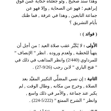
وهذا سند صحيح , ولو جعلناه حكاية عمن فوق
إبراهيم ؛ فهو عن الصحابة , وإلا فهو عن
جماعة التابعين , وهذا في عرفة , فما ظنك
بأيام التشريق ؟
( فوائد ) :
الأولى :
لا يُكَبَّر عقب صلاة العيد ؛ من أجل أن
يتهيأ للخطبة , ولعدم وروده . انظر ” الإنصاف ”
للمرداوي (2/440) وانظر المذاهب في ذلك في
” فتح الباري ” لابن رجب (9/26-27) .
الثانية :
إن نسي المصَلِّي التكبير المقيَّد بعد
الصلاة , وخرج من مكانه , وطال الوقت , لم
يكبر عند جماعة , والأمر في ذلك واسع ,
وانظر ” الشرح الممتع ” (5/222-224) .