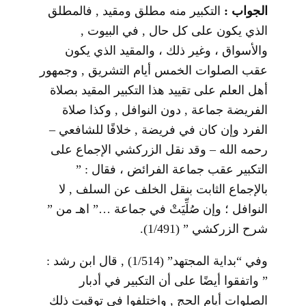
الجواب :
التكبير منه مطلق ومقيد , فالمطلق
الذي يكون على كل حال , في البيوت ,
والأسواق ، وغير ذلك ، والمقيد الذي يكون
عقب الصلوات الخمس أيام التشريق , وجمهور
أهل العلم على تقييد هذا التكبير المقيد بصلاة
الفريضة جماعة , دون النوافل , وكذا صلاة
الفرد وإن كان في فريضة , خلافًا للشافعي –
رحمه الله – وقد نقل الزركشي الإجماع على
التكبير عقب جماعة الفرائض ، فقال : ”
بالإجماع الثابت بنقل الخلف عن السلف , لا
النوافل ؛ وإن صُلِّيَتْ في جماعة …” اهـ من ”
شرح الزركشي ” (1/491).
وفي “بداية المجتهد” (1/514) , قال ابن رشد :
” واتفقوا أيضًا على أن التكبير في أدبار
الصلوات أيام الحج , واختلفوا في توقيت ذلك