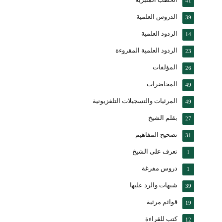
41
الدروس العلمية
39
الردود العلمية
14
الردود العلمية المقروءة
23
المؤلفات
26
المحاضرات
49
المرئيات والتسجيلات التلفزيونية
49
بقلم الشيخ
27
تصحيح المفاهيم
31
تعرف على الشيخ
1
دروس مفرغة
1
شبهات والرد عليها
39
قوائم مرئية
19
كتب للقراءة
12