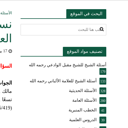
التعليق على ميثا
الأسئلة 
البحث في الموقع
نسم
أسئلة عبدالله ال
الع
بيان بشأن حادث ني
تصنيف مواد الموقع
17 يوليو، 2009
حقيقة موقف الشيخ 
أسئلة الشيخ للشيخ مقبل الوادعي رحمه الله
شرح الضوابط الفق
السؤال
179
تعقيب على مقال ال
أسئلة الشيخ للعلامة الألباني رحمه الله
133
الجواب
الأسئلة الحديثية
مالك ,
النصيحة والتبيان 
328
تسعًا 
الأسئلة العامة
280
(6/419) : فمالك يرضاه , وغيره يأباه ” . اهـ
الخطب المنبرية
41
الدروس العلمية
39