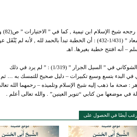
والذي ر
زاد المعاد ” (1/431-432) : أن الخطبة تبدأ بالحمد لله , لأنه 
لم – أنه افتتح خطبة بغيرها. اهـ
اني في ” السيل الجرار ” (1/319) : ” لم يرد في ذلك
 في البدء بتسع وسبع تكبيرات – دليل صحيح للتمسك به … ثم نقل
ر : صحة ما ذهب إليه شيخ الإسلام وتلميذه – رحمهما الله تعا
ة في موضعها من كتابي “تنوير العينين” . والله تعالى أعلم .
رغب أيضًا في الحصول على