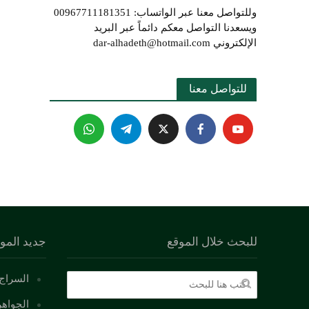
وللتواصل معنا عبر الواتساب: 00967711181351
ويسعدنا التواصل معكم دائماً عبر البريد
الإلكتروني dar-alhadeth@hotmail.com
للتواصل معنا 
للبحث خلال الموقع
جديد المو
السراج 
الجواهر