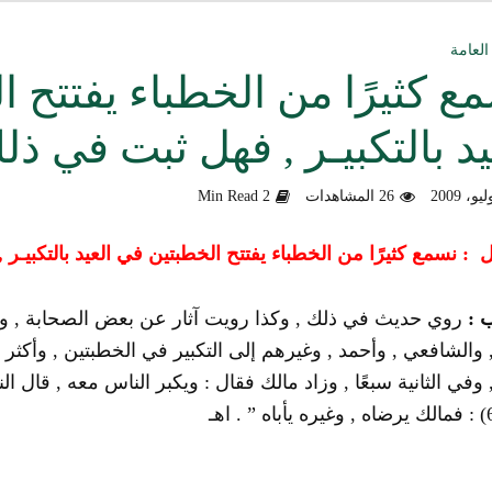
ق العمل الدعوي بين علماء ودعاة اليمن (صوت)
العامة
ع كثيرًا من الخطباء يفتتح 
سليماني الحديثية للشيخ المحدث أبي الحسن السليماني
يد بالتكبيـر , فهل ثبت في 
وزلندا الإرهابي
26 المشاهدات
2 Min Read
الألباني رحمه الله من أخطاء الجماعات الإسلامية
هية في التعامل مع المخالف – صوت
 : نسمع كثيرًا من الخطباء يفتتح الخطبتين في العيد بالتكبيـ
دكتور صادق بن محمد البيضاني حول فَهْمِهِ كلامي عن تنظيم القاعدة
 :
روي حديث في ذلك , وكذا رويت آثار عن بعض الصحابة , 
 والشافعي , وأحمد , وغيرهم إلى التكبير في الخطبتين , وأكثر ك
لأهل السودان
, وفي الثانية سبعًا , وزاد مالك فقال : ويكبر الناس معه , قال