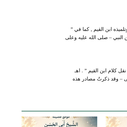
جحه شيخ الإسلام ابن تيمية , كما في ” الاختيارات ” ص(82) وتلميذه ابن القيم , كما في ”
لم يُنْقَل عن النبي – صلى الله عليه وعلى
 كلام ابن القيم ” . اهـ
لى – وقد ذكرتُ مصادر هذه