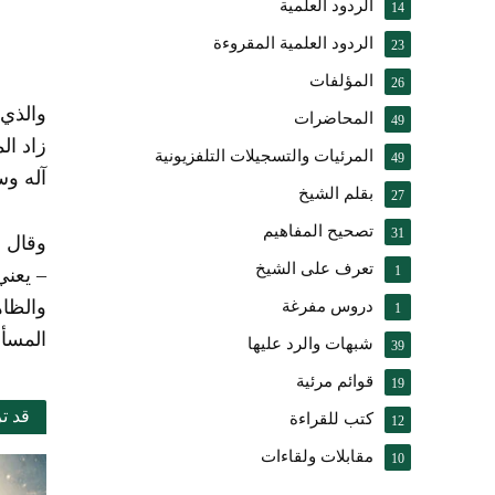
الردود العلمية
14
الردود العلمية المقروءة
23
المؤلفات
26
المحاضرات
49
المرئيات والتسجيلات التلفزيونية
49
آله وس
بقلم الشيخ
27
تصحيح المفاهيم
31
وقال الشوك
تعرف على الشيخ
1
– يعني
والظاه
دروس مفرغة
1
المسأل
شبهات والرد عليها
39
قوائم مرئية
19
قد ت
كتب للقراءة
12
مقابلات ولقاءات
10