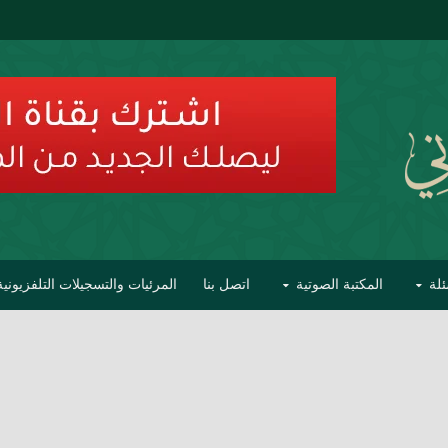
ئلة
المكتبة الصوتية
اتصل بنا
المرئيات والتسجيلات التلفزيونية
ح الأفهام
تحذير مشاهير العلماء من فوضى التبديع والتصنيف
السليماني على مؤاخذات عبدالمالك رمضاني كامل