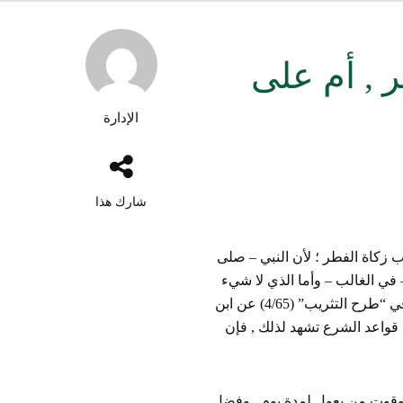
 , أم على
الإدارة
شارك هذا
ب زكاة الفطر ؛ لأن النبي – صلى
– في الغالب – وأما الذي لا شيء
معه , ولم يأته من الزكاة أو غيرها ما يكفيه ومن يعول , فقد نقل ابن العراقي في “طرح التثريب” (4/65) عن ابن
ن قواعد الشرع تشهد لذلك , فإن
ته وقوت من يعول لمدة يوم , وفضل