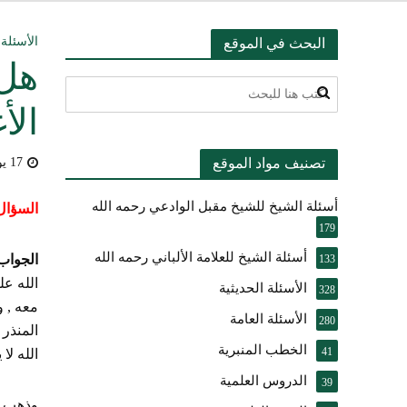
التعليق على ميثا
الأسئلة 
البحث في الموقع
هل 
أسئلة عبدالله ال
الأ
بيان بشأن حادث ني
تصنيف مواد الموقع
17 يوليو، 2009
حقيقة موقف الشيخ 
أسئلة الشيخ للشيخ مقبل الوادعي رحمه الله
شرح الضوابط الفق
السؤال 
179
تعقيب على مقال ال
أسئلة الشيخ للعلامة الألباني رحمه الله
الجواب
133
الله عل
الأسئلة الحديثية
النصيحة والتبيان 
328
الأسئلة العامة
280
المنذر 
الخطب المنبرية
41
الله لا
الدروس العلمية
39
وذهب أك