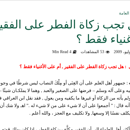
ق العمل الدعوي بين علماء ودعاة اليمن (صوت)
العامة
تجب زكاة الفطر على الفقير
سليماني الحديثية للشيخ المحدث أبي الحسن السليماني
غنياء فقط ؟
وزلندا الإرهابي
53 المشاهدات
4 Min Read
الألباني رحمه الله من أخطاء الجماعات الإسلامية
هية في التعامل مع المخالف – صوت
: هل تجب زكاة الفطر على الفقير , أم على الأغنياء فقط ؟
دكتور صادق بن محمد البيضاني حول فَهْمِهِ كلامي عن تنظيم القاعدة
: جمهور أهل العلم على أن الغِنَى أو مِلْكَ النصاب ليس شرطًا في وجو
يه وعلى آله وسلم – فرضها على الصغير والعبد , وهما لا يملكـان شيئًا 
لأهل السودان
أنه قال : ” أجمعوا على أن لا شيء على من لا شيء له .” اهـ ولا شك أ
 يكلف نفسًا إلا وسعها, ولا تكليف مع العجز ، والله أعلم .
ثر أهل العلماء إلى أن الفقير مكلَّف بزكاة الفطر ، إذا كان يملك قو