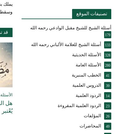
يملك بع
وسقط عن
تصنيفات الموقع
أسئلة الشيخ للشيخ مقبل الوادعي رحمه الله
قد ت
179
أسئلة الشيخ للعلامة الألباني رحمه الله
133
الأسئلة الحديثية
328
الأسئلة العامة
280
الخطب المنبرية
41
الدروس العلمية
39
الأسئلة 
الردود العلمية
14
هل الح
الردود العلمية المقروءة
23
يُعْتبر
المؤلفات
26
المحاضرات
49