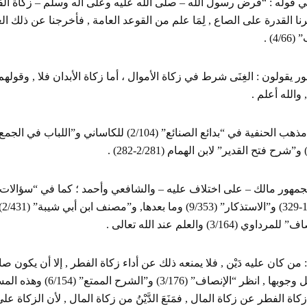
ي قوله : “فرض رسول الله – صلى الله عليه وعلى آله وسلم – زكاة ا
عتبرنا القدرة على الصاع , لِمَا علم من القوعد العامة , فأخرجنا عن ذلك ا
4/) .
ر يقولون : الغِنَى شرط في زكاة الأموال ، أما زكاة الأبدان فلا , وقوله
 والله أعلم .
وانظر مذهب الحنفية في “بدائع الصنائع” (2/104) للكاس
داوي (3/164) والعلم عند الله تعالى .
 من كان عليه دَيْن , فلا يمنعه ذلك عن أداء زكاة الفطر , إلا أن يكون صاحب الد
حالاًّ قبل وجوبها , انظر “ا
كاة الفطر عن زكاة المال , فمَنَعَ الدَّيْنُ من زكاة المال , لأن الزكاة على