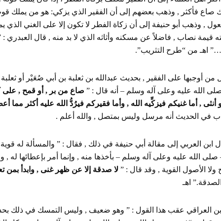
 صاع فأكثر , وذهب بعضهم إلى أن الفقير الذي يزكي: هو من يملك قو
ول , وذهب أبو حنيفة إلى أن زكاة الفطر لا تكون إلا على الغني الذي يمل
ه قيمة نصاب , فاضلاً عن مسكنه وأثاثه الذي لا بد منه , قال العبدري : 
…” اهـ من “طرح التثريب”.
من أوجبها على الفقير , بحديث عبدالله بن ثعلبة بن أبي صُعَيْر أو ثعلبة
صلى الله عليه وعلى آله وسلم – أنه قال : ”
صاع من بر , أو قمح , على كل
و أنثى , أما غنيكم فيزكِّيه الله , وأما فقيركم فيرُدُّ الله عليه أكثر مما أ
ب في الحديث أنه مرسل وليس بمتصل , والله أعلم .
 ابن العربي إلى مقالة أبي حنيفة في ذلك , فقال : ” والمسألة له قوية ؛ 
 صلى الله عليه وعلى آله وسلم – بأخذها منه , وإنما أمر بإعطائها له , 
ولا الأصول القوية , وقد قال : ”
لا صدقة إلا عن ظهر غنى , وابدأ بمن ت
لصدقة.” اهـ
بن العراقي عقب هذا القول : ” وهو ضعيف , وليس التمسك في ذلك بحدي