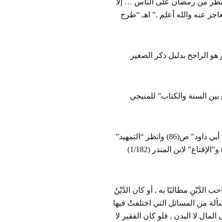
لفطر من رمضان على الناس … إلا
لعاجز عنه والله أعلم .” اهـ “طرح
م هو الراجح بدليل ذكر الصغير
اني و”اللباب في الجمع بين السنة والكتاب” للمنبجي
ومن الجمهور مالك – على اختلاف عليه – والشافعي وأحمد ؛ كما في “سؤالات أبي داود” ص(86) وانظر “التمهيد”
(14/328-329) و”الاستذكار” (9/353) وما بعدها, و”مصنف ابن أبي شيبة” (2/431) و”الإقناع” لابن المنذر (1/182)
َّيْنِ مطالبًا به , أو كان الدَّيْنُ
لإنصاف” (3/176) و”الشرح الممتع” (6/154) وهذه المسألة من المسائل التي اختلفتْ فيها
 المال لا البدن , فلو كان الفقير لا