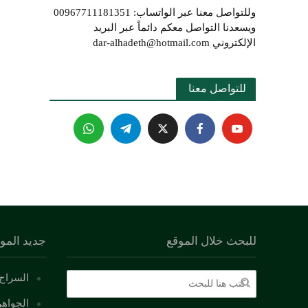
وللتواصل معنا عبر الواتساب: 00967711181351
ويسعدنا التواصل معكم دائماً عبر البريد
الإلكتروني dar-alhadeth@hotmail.com
للتواصل معنا 
للبحث خلال الموقع
جديد المو
السراج 
الجواهر