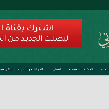
ئلة
المكتبة الصوتية
اتصل بنا
المرئيات والتسجيلات التلفزيونية
ح الأفهام
تحذير مشاهير العلماء من فوضى التبديع والتصنيف
السليماني على مؤاخذات عبدالمالك رمضاني كامل