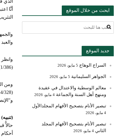
الذي ف
أنَّا ا
ابحث من خلال الموقع
التثريب” (66
والجمهو
والعبد ,
جديد الموقع
السراج الوهاج
5 مايو، 2026
(1/386) و”شرح فتح القدير” لابن الهمام (2/281-282) .
الجواهر السليمانية
5 مايو، 2026
معالم الوسطية والاعتدال في عقيدة
ومنهج أهل السنة والجماعة
4 مايو، 2026
و”الإنصاف” للمر
تبصير الأنام بتصحيح الأفهام المجلدالأول
4 مايو، 2026
(تنبيه)
:
تبصير الأنام بتصحيح الأفهام المجلد
الثاني
4 مايو، 2026
أحكام ز