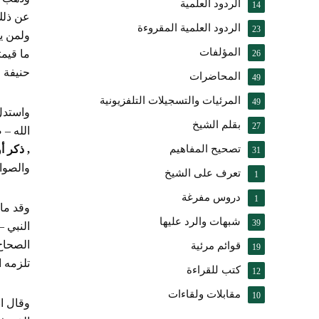
الردود العلمية
14
عن ذلك
الردود العلمية المقروءة
23
ولمن يع
المؤلفات
ما قيمت
26
حنيفة 
المحاضرات
49
المرئيات والتسجيلات التلفزيونية
49
واستدل 
بقلم الشيخ
27
الله – 
تصحيح المفاهيم
, ذكر أ
31
والصوا
تعرف على الشيخ
1
دروس مفرغة
1
وقد مال
شبهات والرد عليها
39
النبي –
الصحاح 
قوائم مرئية
19
تلزمه ا
كتب للقراءة
12
مقابلات ولقاءات
10
وقال ا