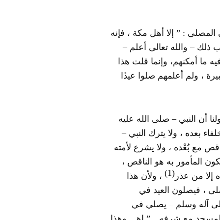
ة البلدان إلى المصلى : ” إلا أهل مكة ، فإنه
 ذلك – والله تعالى أعلم –
فيه ما أمكنهم، وإنما قلت هذا
ة ، ولم أعلمهم صلوا عيدًا
شافعية , فقال : ” ولنا أن النبي – صلى الله عليه
اء بعده ، ولا يترك النبي –
ص مع بُعْده ، ولا يشرع لأمته
يكون المأمور به هو الناقص ،
(1)
 إلا من عذر
، ولأن هذا
ى ، فيصلون العيد في
لى آله وسلم – يصلي في
مسجد مع شرفه…” اهـ . وهذا