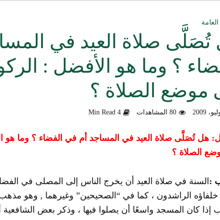
ق العمل الدعوي بين علماء ودعاة اليمن (صوت)
العامة
تُصَلَّى صلاة العيد في المس
سليماني الحديثية للشيخ المحدث أبي الحسن السليماني
ضاء ؟ وما هو الأفضل : الر
وزلندا الإرهابي
 موضع الصلاة ؟
الألباني رحمه الله من أخطاء الجماعات الإسلامية
هية في التعامل مع المخالف – صوت
80 المشاهدات
4 Min Read
دكتور صادق بن محمد البيضاني حول فَهْمِهِ كلامي عن تنظيم القاعدة
ل:
هل تُصَلَّى صلاة العيد في المساجد أم في الفضاء ؟ وما هو
ضع الصلاة ؟
لأهل السودان
 :
السنة في صلاة العيد أن يخرج الناس إلى المصلى في الفضا
لفاؤه الراشدون ، كما في “الصحيحين” وغيرهما , وهو مذهب ال
إذا كان المسجد واسعًا أن يصلوا فيها ، وذكر بعض الشافعية