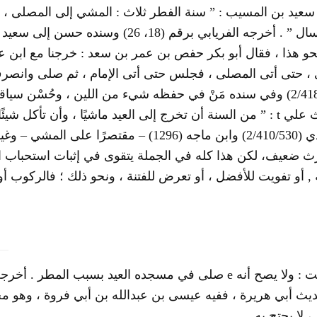
عيد بن المسيب : ” سنة الفطر ثلاث : المشي إلى المصلى ، و
والاغتسال ” . أخرجه الفريابي برقم (18، 26
و هذا ، فقال أبو بكر حفص بن عمر بن سعد : خرجنا مع ابن 
، حتى أتى المصلى ، فجلس حتى أتى الإمام ، ثم صلى وانصر
(2/418/538) وفي سنده مَنْ في حفظه شيء من اللين ، وحُسْن س
 علي
t
: ” من السنة أن تخرج إلى العيد ماشيًا ، وأن تأكل شيئً
الترمذي (2/410/530) وابن ماجه (1296) – مقتصرً
ث ضعيف، لكن هذا كله في الجملة يتقوى في إثبات استحباب ال
 أو تفويت للأفضل ، أو تعرض للفتنة ، ونحو ذلك ؛ فالركوب أول
e
ث أبي هريرة ، ففيه عيسى بن عبدالله بن أبي فروة ، وهو مجه
، لا يحتج به .