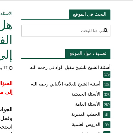
التعليق على ميثا
الأسئلة 
البحث في الموقع
هل 
أسئلة عبدالله ال
الف
بيان بشأن حادث ني
إلى
تصنيف مواد الموقع
حقيقة موقف الشيخ 
أسئلة الشيخ للشيخ مقبل الوادعي رحمه الله
شرح الضوابط الفق
17 يوليو، 2009
179
تعقيب على مقال ال
السؤا
أسئلة الشيخ للعلامة الألباني رحمه الله
133
إلى مو
الأسئلة الحديثية
النصيحة والتبيان 
328
الأسئلة العامة
280
الجواب
الخطب المنبرية
41
وفعل خ
الدروس العلمية
39
استحب 