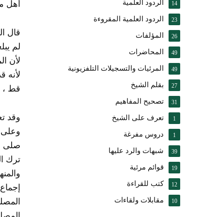
الردود العلمية
أهل م
14
الردود العلمية المقروءة
23
المؤلفات
26
لم يبل
المحاضرات
49
لأن ال
المرئيات والتسجيلات التلفزيونية
49
لأنه ق
بقلم الشيخ
27
قط ، ول
تصحيح المفاهيم
31
تعرف على الشيخ
1
وعلى آ
دروس مفرغة
1
صلى ال
شبهات والرد عليها
39
ترك الف
قوائم مرئية
19
والمنه
كتب للقراءة
12
إجماع
مقابلات ولقاءات
المصلى
10
المصل