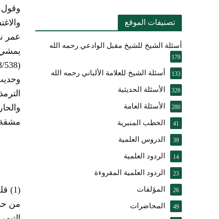
وقول س
تصنيفات الموقع
عمر نح
أسئلة الشيخ للشيخ مقبل الوادعي رحمه الله
يمشي 
179
أسئلة الشيخ للعلامة الألباني رحمه الله
133
وحديث
الأسئلة الحديثية
328
الأسئلة العامة
والحار
280
مشقة ,
الخطب المنبرية
41
الدروس العلمية
39
الردود العلمية
14
الردود العلمية المقروءة
23
(1) قلت : ولا يصح أنه
المؤلفات
26
من حدي
المحاضرات
49
التيمي 