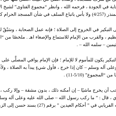
أن المسجد الحرام كما قال الشافعي ، والله أعلم .
ى التبكير في الخروج إلى الصلاة ؛ فإنه عمل الصحابة ، وسَبْقٌ ل
يمين – سلمه الله – .
لتبكير يكون للمأموم لا للإمام ؛ فإن الإمام يوافي المصلَّى على 
على آله وسلم – كان إذا خرج ، فأول شيءٍ يبدأ به الصلاة ، ولأن
ن “المجموع” (5/10-11) .
 أن يخرج ماشيًا – إن أمكنه ذلك ، بدون مشقة – وإلا ركب 
 ، قال : ” ما ركب رسول الله – صلى الله عليه وعلى آله وسلم
ريابي في ” أحكام العيدين ” برقم (27) بسند حسن إلى الزهري .