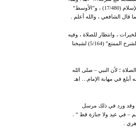
كلام غاية في الجودة ، فرحمه الله ، وانظر “مجموع الفتاوى” لشيخ الإسلام (17/480) ، و”الأوسط”
لخيرات ، وانتظار للصلاة ، وفيه
أجر عظيم ، والقرب من الإمام للاستماع والإصغاء اهـ . ملخصًا من “الشرح الممتع” (5/164) لشيخنا
الصلاة ؛ لأن النبي – صلى الله
ه أبلغ في مهابة الإمام… اهـ
، وقد ورد في ذلك مرسل
 – في عيد ولا جنازة قط ” .