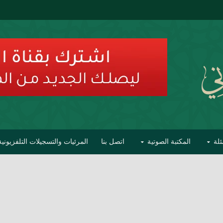
ئلة
المكتبة الصوتية
اتصل بنا
المرئيات والتسجيلات التلفزيونية
ح الأفهام
تحذير مشاهير العلماء من فوضى التبديع والتصنيف
السليماني على مؤاخذات عبدالمالك رمضاني كامل