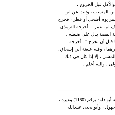
الأكل قبل الخروج ،
) وسنده حسن إلى سعيد بن المسيب ، وثبت عن ابن
عمر يوم أضحى أو فطر ، فخرج
ف ابن عمر… أخرجه الترمذي
ياقة القصة يدل على ضبطه ،
ا قبل أن تخرج ” . أخرجه
ا على المشي – وغيرهما ، وفيه عنعنة أبي إسحاق ,
مشي ، إلا إذا كان في ذلك
ى ، والله أعلم .
صلى في مسجده العيد بسبب المطر . أخرجه أبو داود برقم (1160) وغيره ،
ول ، وأبو يحيى عبيدالله