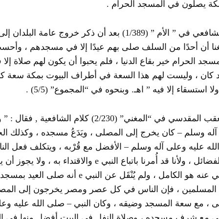
كة يصلون في المسجد الحرام .
قال الشافعي في ” الأم ” (1/389) بعد أن ذكر خروج عام
غنا أن أحدًا من السلف صلى بهم عيدًا إلا في مسجدهم ، وأحسب
مسجد الحرام خير بقاع الدنيا ، فلم يحبوا أن يكون لهم صلاة إلا 
د كان ، وليست لهم هذا السعة في أطراف البيوت بمكة سعة كبير
ا استسقاء إلا فيه ” اهـ. وبنحوه في “المجموع” (5/5) .
وقد تعقب المقدسي في “المغني” (2/230) كلام ال
له وسلم – كان يخرج إلى المصلى ، ويَدَعُ مسجده ، وكذلك الخلف
له عليه وعلى آله وسلم – الأفضل مع قُرْبه ، ويتكلف فعل الناق
ضائل ، ولأنا قد أُمرنا باتباع النبي
e
والاقتداء به ، ولا يجوز أن 
ي عنه هو الكامل ، ولم يُنْقَل عن النبي
e
أنه صلى العيد بمسجده
 المسلمين ، فإن الناس في كل عصر ومصر يخرجون إلى المصل
 ، مع سعة المسجد وضيقه ، وكان النبي – صلى الله عليه وع
ى مع شرف مسجده ، وصلاة النفل في البيت أفضل منها في ال