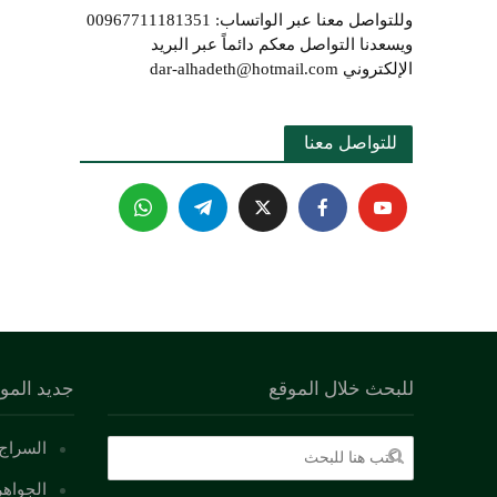
وللتواصل معنا عبر الواتساب: 00967711181351
ويسعدنا التواصل معكم دائماً عبر البريد
الإلكتروني dar-alhadeth@hotmail.com
للتواصل معنا 
للبحث خلال الموقع
جديد المو
السراج 
الجواهر