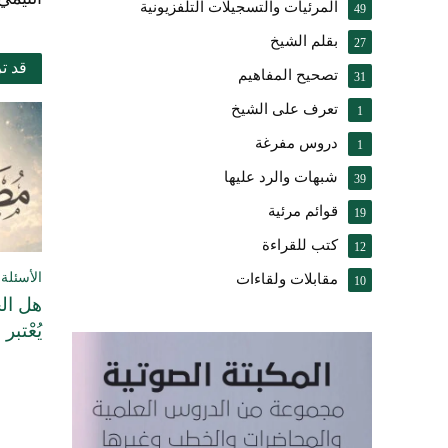
المرئيات والتسجيلات التلفزيونية
49
بقلم الشيخ
27
قد ت
تصحيح المفاهيم
31
تعرف على الشيخ
1
دروس مفرغة
1
شبهات والرد عليها
39
قوائم مرئية
19
كتب للقراءة
12
الأسئلة 
مقابلات ولقاءات
10
هل الح
يُعْتبر