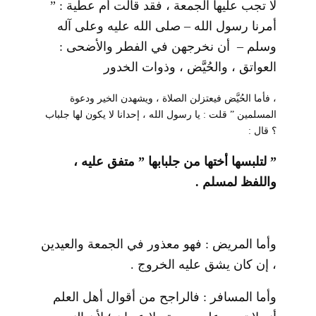
لا تجب عليها الجمعة ، فقد قالت أم عطية : ”
أمرنا رسول الله – صلى الله عليه وعلى آله
وسلم – أن نخرجهن في الفطر والأضحى :
العواتق ، والحُيَّض ، وذوات الخدور
، فأما الحُيَّض فيعتزلن الصلاة ، ويشهدن الخير ودعوة
المسلمين ” قلت : يا رسول الله ، إحدانا لا يكون لها جلباب
؟ قال :
” لتلبسها أختها من جلبابها ”
متفق عليه ،
واللفظ لمسلم .
وأما المريض : فهو معذور في الجمعة والعيدين
، إن كان يشق عليه الخروج .
وأما المسافر : فالراجح من أقوال أهل العلم