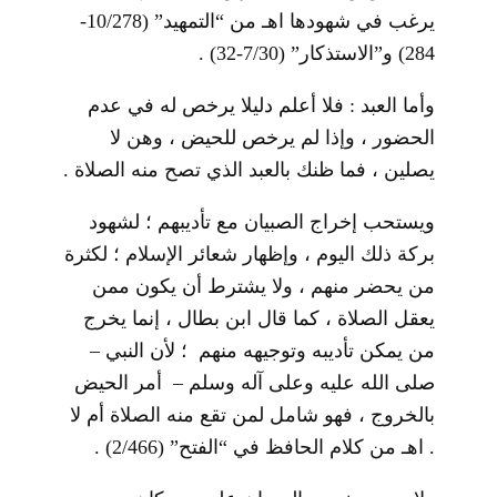
يرغب في شهودها اهـ من “التمهيد” (10/278-
284) و”الاستذكار” (7/30-32) .
وأما العبد : فلا أعلم دليلا يرخص له في عدم
الحضور ، وإذا لم يرخص للحيض ، وهن لا
يصلين ، فما ظنك بالعبد الذي تصح منه الصلاة .
ويستحب إخراج الصبيان مع تأديبهم ؛ لشهود
بركة ذلك اليوم ، وإظهار شعائر الإسلام ؛ لكثرة
من يحضر منهم ، ولا يشترط أن يكون ممن
يعقل الصلاة ، كما قال ابن بطال ، إنما يخرج
من يمكن تأديبه وتوجيهه منهم ؛ لأن النبي –
صلى الله عليه وعلى آله وسلم – أمر الحيض
بالخروج ، فهو شامل لمن تقع منه الصلاة أم لا
. اهـ من كلام الحافظ في “الفتح” (2/466) .