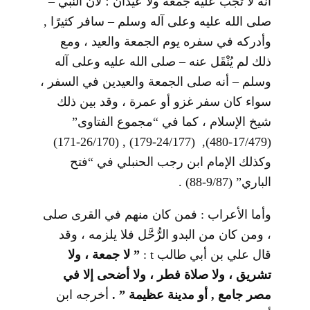
أنه لا تجب عليه جمعة ولا عيدان ؛ لأن النبي –
صلى الله عليه وعلى آله وسلم – سافر كثيرًا ,
وأدركه في سفره يوم الجمعة والعيد ، ومع
ذلك لم يُنْقَل عنه – صلى الله عليه وعلى آله
وسلم – أنه صلى الجمعة والعيدين في السفر ،
سواء كان سفر غزو أو عمرة ، وقد بين ذلك
شيخ الإسلام ، كما في “مجموع الفتاوى”
(17/479-480), (24/177-179) , (26/170-171)
وكذلك الإمام ابن رجب الحنبلي في “فتح
الباري” (9/87-88) .
وأما الأعراب : فمن كان منهم في القرى صلى
، ومن كان من البدو الرُّحَّل فلا يلزمه ، وقد
قال علي بن أبي طالب
t
:
” لا جمعة ، ولا
تشريق ، ولا صلاة فطر ، ولا أضحى إلا في
مصر جامع , أو مدينة عظيمة ” .
أخرجه ابن