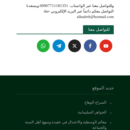
وللتواصل معنا عبر الواتساب: 00967711181351 ويسعدنا
التواصل معكم دائماً عبر البريد الإلكتروني dar-
alhadeth@hotmail.com
للتواصل معنا 
جديد الموقع
السراج الوهاج
الجواهر السليمانية
معالم الوسطية والاعتدال في عقيدة ومنهج أهل السنة
والجماعة