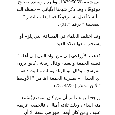
أبي شيبة (1/439/5059) وغيره , وسنده صحيح
موقوفًا ، وقد ذكر شيخنا الألباني – حفظه الله
– أنه لا أصل له مرفوعًا فيما يعلم ، انظر ”
الضعيفة ” برقم (917) .
وقد اختلف العلماء في المسافة التي يلزم أو
يستحب معها صلاة العيد:
فذهب الأوزاعي إلى من آواه الليل إلى أهله ؛
فعليه الجمعة والعيد ، وقال ربيعة : كانوا يرون
الفرسخ ، وقال أبو الزناد ومالك والليث : هما –
أي العيدان – بمنـزلة الجمعة اهـ من ” الأوسط
” لابن المنذر (4/252-253) .
ورجح ابن عبدالبر أن من كان بموضع يُسْمَع
منه النداء ، وذلك ثلاثة أميال ، فالجمعة عزيمة
عليه ، ومن كان أبعد ، فهو في سعة إلا أن