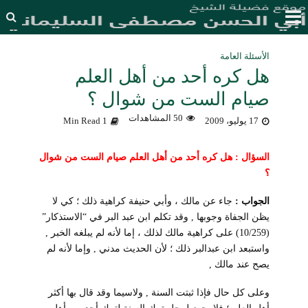
الأسئلة العامة
هل كره أحد من أهل العلم
صيام الست من شوال ؟
50 المشاهدات
17 يوليو، 2009
1 Min Read
السؤال : هل كره أحد من أهل العلم صيام الست من شوال
؟
الجواب :
جاء عن مالك ، وأبي حنيفة كراهية ذلك ؛ كي لا
يظن الجفاة وجوبها , وقد تكلم ابن عبد البر في “الاستذكار”
(10/259) على كراهية مالك لذلك ، إما لأنه لم يبلغه الخبر ,
واستبعد ابن عبدالبر ذلك ؛ لأن الحديث مدني , وإما لأنه لم
يصح عند مالك ,
وعلى كل حال فإذا ثبتت السنة , ولاسيما وقد قال بها أكثر
أهل العلم ؛ فلا يجوز لرجل ترك السنة لترك أحد من أهل