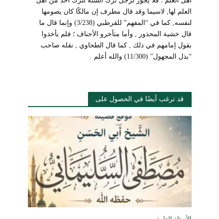
العلم لها, لاسيما وقد قال مطرف إن مالكًا كان يصومها
لنفسه, كما في “المفهم” للقرطبي (3/238) وإنما قال ما
قال خشية المحذور , وأما متأخرو الأحناف ؛ فلم يأخذوا
بقول إمامهم في ذلك , كما قال الطحاوي , نقله صاحب
“بذل المجهول” (11/300) والله أعلم .
قد ترغب أيضًا في الحصول على