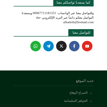
كما يسعدنا تواصلكم معنا
وللتواصل معنا عبر الواتساب: 00967711181351 ويسعدنا
التواصل معكم دائماً عبر البريد الإلكتروني dar-
alhadeth@hotmail.com
للتواصل معنا 
جديد الموقع
السراج الوهاج
الجواهر السليمانية