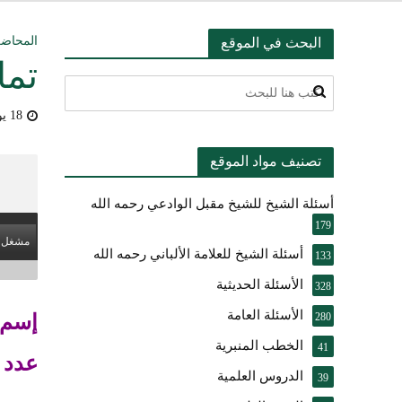
التعليق على ميثا
المحاض
البحث في الموقع
تما
أسئلة عبدالله ال
18 يوليو، 2009
بيان بشأن حادث ني
تصنيف مواد الموقع
حقيقة موقف الشيخ 
أسئلة الشيخ للشيخ مقبل الوادعي رحمه الله
شرح الضوابط الفق
179
مشغل 
تعقيب على مقال ال
أسئلة الشيخ للعلامة الألباني رحمه الله
133
الأسئلة الحديثية
النصيحة والتبيان 
328
الأسئلة العامة
إسم
280
الخطب المنبرية
41
عدد 
الدروس العلمية
39