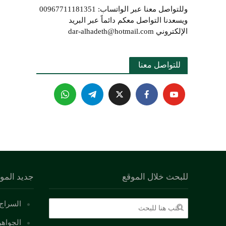
وللتواصل معنا عبر الواتساب: 00967711181351
ويسعدنا التواصل معكم دائماً عبر البريد
الإلكتروني dar-alhadeth@hotmail.com
للتواصل معنا 
للبحث خلال الموقع
جديد المو
السراج 
الجواهر