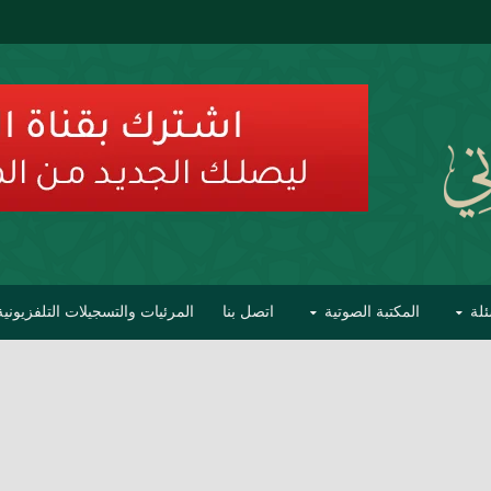
ئلة
المكتبة الصوتية
اتصل بنا
المرئيات والتسجيلات التلفزيونية
ح الأفهام
تحذير مشاهير العلماء من فوضى التبديع والتصنيف
السليماني على مؤاخذات عبدالمالك رمضاني كامل