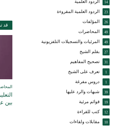
الردود العلمية
14
الردود العلمية المقروءة
23
المؤلفات
26
قد ت
المحاضرات
49
المرئيات والتسجيلات التلفزيونية
49
بقلم الشيخ
27
تصحيح المفاهيم
31
تعرف على الشيخ
1
دروس مفرغة
1
المحاض
شبهات والرد عليها
39
التعلي
بين ع
قوائم مرئية
19
كتب للقراءة
12
مقابلات ولقاءات
10