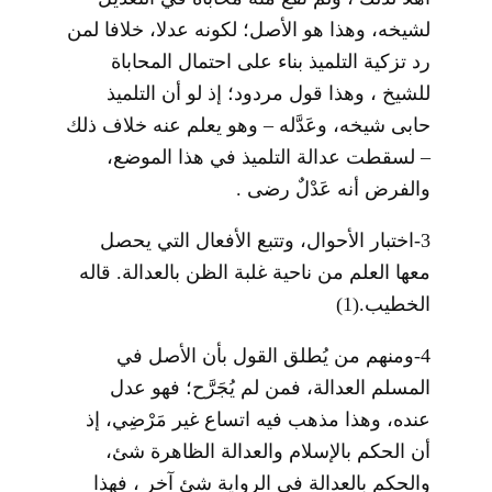
لشيخه، وهذا هو الأصل؛ لكونه عدلا، خلافا لمن
رد تزكية التلميذ بناء على احتمال المحاباة
للشيخ ، وهذا قول مردود؛ إذ لو أن التلميذ
حابى شيخه، وعَدَّله – وهو يعلم عنه خلاف ذلك
– لسقطت عدالة التلميذ في هذا الموضع،
والفرض أنه عَدْلٌ رضى .
3-اختبار الأحوال، وتتبع الأفعال التي يحصل
معها العلم من ناحية غلبة الظن بالعدالة. قاله
الخطيب.
(1)
4-ومنهم من يُطلق القول بأن الأصل في
المسلم العدالة، فمن لم يُجَرَّح؛ فهو عدل
عنده، وهذا مذهب فيه اتساع غير مَرْضِي، إذ
أن الحكم بالإسلام والعدالة الظاهرة شئ،
والحكم بالعدالة في الرواية شئ آخر ، فهذا