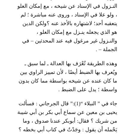
النـزول في الإسناد عن شيخه ، مع إمكان العلو
، ولو علا في الإسناد ، وروى عنه مباشرة ؛ لم
يتعقبه أحد؛ لاشتهاره بالأخذ عنه ؟ولكن الدين
هو الذي يجعله ينـزل مع إمكان العلو ،
والنـزول غير مرغول فيه عند المحدثين – في
الجملة – .
وهذه الطريقة تُعْرَف بها العدالة ـ لما سبق ـ
ويُعرف بها الضبط أيضًا ، لأن تمييز الراوي بين
ما كان عنده عن شيخه بواسطة مما كان بدون
واسطة ؛ يدل على الضبط .
جاء في ” النبلاء “
(1)
:” قال الجرجاني : فسألت
يحيى بن معين عن سماع أبي بكر بن أبي شيبة
من شريك ؟ فقال: أبوبكر عندنا صدوق ، وما
يَحْمله أن يقول : وجَدْتُ في كتاب أبي بخطه ؟