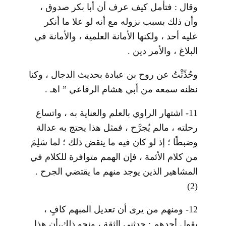
وقال : فتأمل كيف عرف أن أبا بكر صدوق ،
وأن ذلك بسبب نزوله مع أنه لو علا ما أنكر
عليه أحد ، ولكنها الأمانة العلمية ، والأمانة في
البلاغ ، والأمر دين .
وحُدِّثْتُ عن روح بن عبادة بحديث الدجال ، وكنا
نظنه سمعه من أبي هشام الرفاعي ” اهـ .
11- اشتهار الراوي بالعلم والعناية به ، واتساع
رحلته ، مالم يُجرَّح ، فمثل هذا يحتج به عدالة
وضبطًا ؛ إذ لو كان فيه ما ينقض ذلك ؛ لما سَلِمَ
من كلام الأئمة ، فإن الهمم متوافرة للكلام في
المشاهير الذين يوجد منهم ما يقتضي الجرح .
(2)
12- ومنهم من يرى أن تعديل المبهم كافٍ ،
بقول أحدهم : حدثني الثقة ، ونحو ذلك،أن هذا