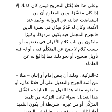
وعلى هذا فلا يُقْبَل التجريح فيمن كان كذلك إلا
إذا كان مفسَّرًا، ومن المعلوم أن من
استفاضت عدالته في الرواية، وحُمِد عند
الأئمة، وكان له قَدَمُ صِدْق في نصرة الدين؛
فالجرح المجمل فيه يكون مردودًا، وكثيرًا
مايكون من باب كلام الأقران في بعضهم، أو
بسبب كلام لا يصح عن المتكلَّم فيه ، أو له فيه
تأويل صحيح، أو نحو ذلك مما يُدَافَعُ به عن
العلماء .
2-التزكية : وذلك أن ينص إمام أو إثنان – مثلا –
من أئمة الجرح والتعديل على أن فلانًا عَدْل، أو
ما يقوم مقام هذا القول من العبارات، فيُقْبَل
هذا التعديل: سواء كانت التزكية من تلميذ
المزَكَّى أو من غيره ، شريطة أن يكون التلميذ
أهلا لذلك ، ولم تقع منه محاباة في التعديل