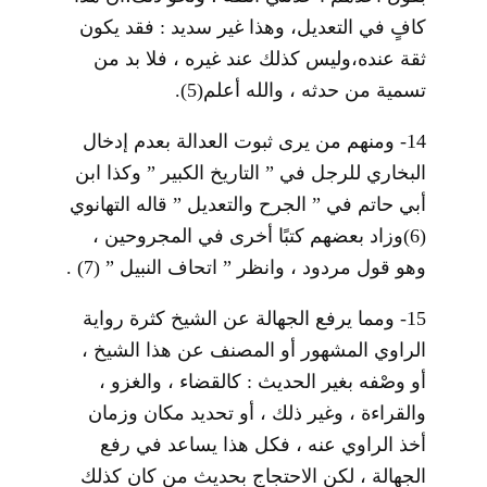
كافٍ في التعديل، وهذا غير سديد : فقد يكون
ثقة عنده،وليس كذلك عند غيره ، فلا بد من
تسمية من حدثه ، والله أعلم
(5)
.
14- ومنهم من يرى ثبوت العدالة بعدم إدخال
البخاري للرجل في ” التاريخ الكبير ” وكذا ابن
أبي حاتم في ” الجرح والتعديل ” قاله التهانوي
(6)
وزاد بعضهم كتبًا أخرى في المجروحين ،
وهو قول مردود ، وانظر ” اتحاف النبيل ”
(7)
.
15- ومما يرفع الجهالة عن الشيخ كثرة رواية
الراوي المشهور أو المصنف عن هذا الشيخ ،
أو وصْفه بغير الحديث : كالقضاء ، والغزو ،
والقراءة ، وغير ذلك ، أو تحديد مكان وزمان
أخذ الراوي عنه ، فكل هذا يساعد في رفع
الجهالة ، لكن الاحتجاج بحديث من كان كذلك