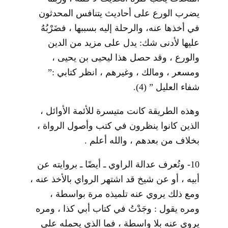
يضرب الورع على أحاديث يتنافس المحدثون
في أخذها عنه، والرحلة إليه بسببها ، فضَرْبُهُ
عليها لأدنى شك: يدل على مزيد من الدين
والورع ، وقد حصل هذا ليحيى بن يحيى ،
ومسعر ، ومالك ، وغيرهم ، انظر كتابي :”
شفاء العليل ”
(4)
.
وهذه الطريقة كانت متيسرة للأئمة الأوائل ،
الذين كانوا ينظرون في كتب وأصول الرواة ،
بخلاف من بعدهم ، والله أعلم .
10- وتُعرف عدالة الراوي ـ أيضًا ـ بروايته عن
أبيه ، أو عن شيخ قد اشتهر الرواي بالأخذ عنه ،
ومع ذلك يروي عنه تلميذه مرة بواسطة ،
ومره يقول : وجَدْتُ في كتاب أبي كذا ، ومره
يروي عنه بلا واسطة ، فما الذي يحمله على