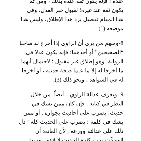
عنده ؛ فإنه يكون ثقة عنده بذلك ، ومن ثَمَّ
يكون ثقة عند غيره؛ لقبول خبر العدل، وفي
هذا المقام تفصيل يرد هذا الإطلاق، وليس هذا
موضعه
(1)
.
8-ومنهم من يرى أن الراوي إذا أخرج له صاحبا
“الصحيحين” أو أحدهما؛ فإنه يكون عدلا في
الرواية، وهو إطلاق غير مقبول ؛ لاحتمال أنهما
ما أخرجا له إلا ما علما صحة حديثه ، أو أخرجا
له في الشواهد ، ونحو ذلك
(3)
.
9- وتعرف عدالة الراوي – أيضاً- من خلال
النظر في كتابه , فإن كان ممن يشك في
حديث؛ يضرب على أحاديث بجواره , أو ممن
يشك في كلمة ؛ يضرب على الحديث كله ؛ دل
ذلك على عدالته وورعه , لأن العادة: أن
المحدِّث يحب كثرة الحديث لا قلته ، وربما