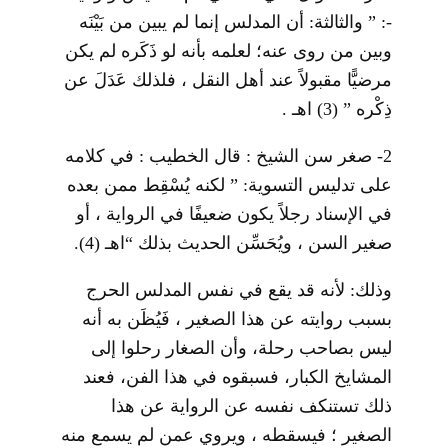
-: ” والثالثة: أن المدلس إنما لم يبين من بَيْنَه
وبين من روى عنه؛ لعلمه بأنه لو ذَكَره لم يكن
مرضيًّا مقبولاً عند أهل النقل ، فلذلك عَدَلَ عن
ذِكْره ”
(3)
اهـ .
2-
صغر سن الشيخ : قال الخطيب : في كلامه
على تدليس التسوية: ” لكنه يُسْقِط ممن بعده
في الإسناد رجلاً يكون ضعيفًا في الرواية ، أو
صغير السن ، ويُحَسِّن الحديث بذلك “اهـ
(4)
.
وذلك: لأنه قد يقع في نفس المدلس الحرج
بسبب روايته عن هذا الصغير ، فَيُظَن به أنه
ليس بصاحب رحلة، وأن الصغار رحلوا إلى
المشايخ الكبار، فسبقوه في هذا الفن، فعند
ذلك تستنكف نفسه عن الرواية عن هذا
الصغير ؛ فيسقطه ، ويروي عمن لم يسمع منه