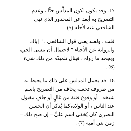
17- وقد يكون لكون المدلَّس حيًّا ، وعدم
التصريح به أبعد عن المحذور الذي نهى
الشافعي عنه لأجله
(5)
.
قلت : ولعله يعني قول الشافعي : ” إياك
والرواية عن الأحياء ” لاحتمال أن ينسى الحي،
ويجحد ما رواه ، فينال تلميذَه من ذلك شيء
.
(6)
18- قد يحمل المدلس على ذلك ما يحيط به
من ظروف تجعله يخاف من التصريح باسم
شيخه ، أو وقوع فتنة من غالٍ أو جافٍ مقبول
عند الناس ، أو الولاة،كما يُذكر أن الحسن
البصري كان يُخفي اسم عليٍّ – إن صح ذلك –
زمن بني أمية
(7)
.