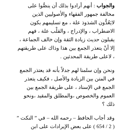
والجواب
: أنهم أرادوا بذلك أن ينصُّوا على
مخالفة جمهور الفقهاء والأصوليين الذين
لايَعُدُّون الشذوذ علة ، مع تسليمهم بكون
الاضطراب ، والإدراج ، والقلْب علة ، فهم
يقبلون حديث زيادة الثقة وإن خالف الجماعة ،
إلا أنْ يتعذر الجمع بين هذا وذاك على طريقتهم
، لاعلى طريقة المحدثين .
ونحن وإن سلمنا لهم جدلاً بأنه قد يعتذر الجمع
في المتن بين الزيادة والأصل ، فكيف يتعذر
الجمع في الإسناد ، على طريقة الجمع بين
العموم والخصوص ،والمطلق والمقيد ،ونحو
ذلك ؟
وقد أجاب الحافظ – رحمه الله – في ” النكت ”
( 2 / 654 ) على بعض الإيرادات على ابن