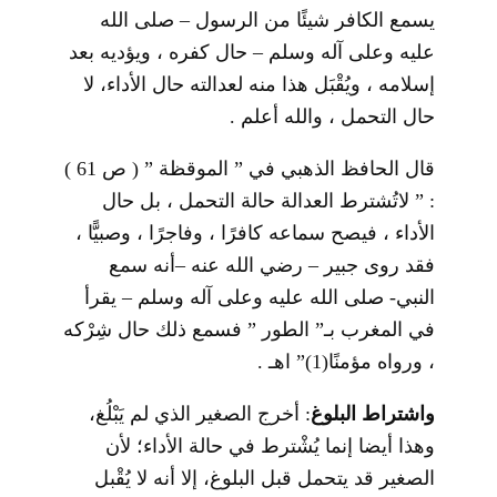
يسمع الكافر شيئًا من الرسول – صلى الله
عليه وعلى آله وسلم – حال كفره ، ويؤديه بعد
إسلامه ، ويُقْبَل هذا منه لعدالته حال الأداء، لا
حال التحمل ، والله أعلم .
قال الحافظ الذهبي في ” الموقظة ” ( ص 61 )
: ” لاتُشترط العدالة حالة التحمل ، بل حال
الأداء ، فيصح سماعه كافرًا ، وفاجرًا ، وصبيًّا ،
فقد روى جبير – رضي الله عنه –أنه سمع
النبي- صلى الله عليه وعلى آله وسلم – يقرأ
في المغرب بـ” الطور ” فسمع ذلك حال شِرْكه
، ورواه مؤمنًا
(1)
” اهـ .
واشتراط البلوغ
: أخرج الصغير الذي لم يَبْلُغ،
وهذا أيضا إنما يُشْترط في حالة الأداء؛ لأن
الصغير قد يتحمل قبل البلوغ، إلا أنه لا يُقْبل