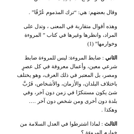
وقال بعضهم: هي: “ترك المذموم عُرْفًا” .
وهذه أقوال متقاربة في المعنى ، وتدل على
المراد، وانظرها وغيرها في كتاب ” المروءة
وخوارمها”
(1)
الثاني
: ضابط المروءة: ليس للمروءة ضابط
شرعي معين، وأعمال معروفة في كل عصرٍ
ومصر، بل المعتبر في ذلك العرف، وهو يختلف
باختلاف البلدان، والأزمان، والأشخاص، فَرُبَّ
شئ يكون مستنكرًا في زمن دون آخر، وفي
بلدة دون أخرى ومن شخص دون آخر ….
وهكذا .
الثالث
: لماذا اشترطوا في العدل السلامة من
خوارم المروءة ؟