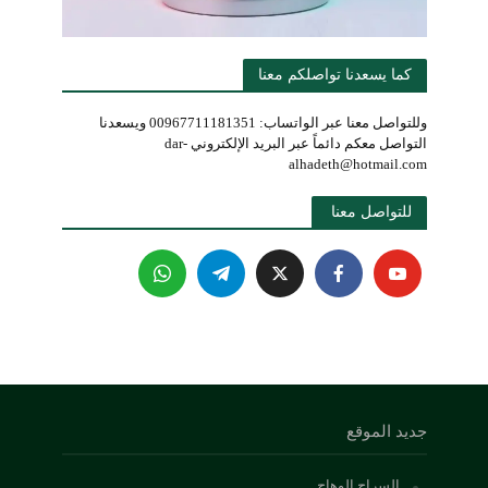
كما يسعدنا تواصلكم معنا
وللتواصل معنا عبر الواتساب: 00967711181351 ويسعدنا
التواصل معكم دائماً عبر البريد الإلكتروني dar-
alhadeth@hotmail.com
للتواصل معنا 
جديد الموقع
السراج الوهاج