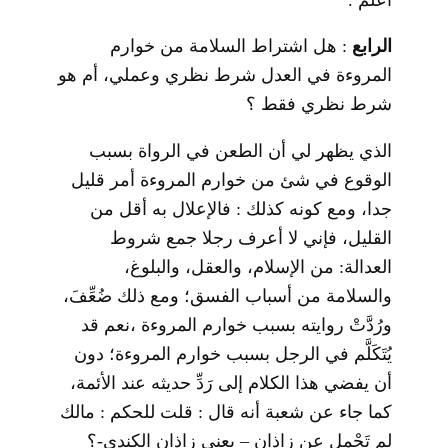
الرابع
: هل اشتراط السلامة من خوارم
المروءة في العدل شرط نظري وعملي، أم هو
شرط نظري فقط ؟
الذي يظهر لي أن الطعن في الرواة بسبب
الوقوع في شئ من خوارم المروءة أمر قليل
جدا، ومع كونه كذلك : فالإعلال به أقل من
القليل، فإني لا أعرف رجلا جمع شروط
العدالة: من الإسلام، والعقل، والبلوغ،
والسلامة من أسباب الفسق؛ ومع ذلك ضُعِّفَ،
ورُدَّتْ روايته بسبب خوارم المروءة ،نعم قد
يُتَكَلَّم في الرجل بسبب خوارم المروءة؛ دون
أن يفضي هذا الكلام إلى رَدِّ حديثه عند الأئمة،
كما جاء عن شعبة أنه قال : قلت للحكم : مالك
لم تَحْمِل عن زاذان – يعني زاذان الكندي-؟