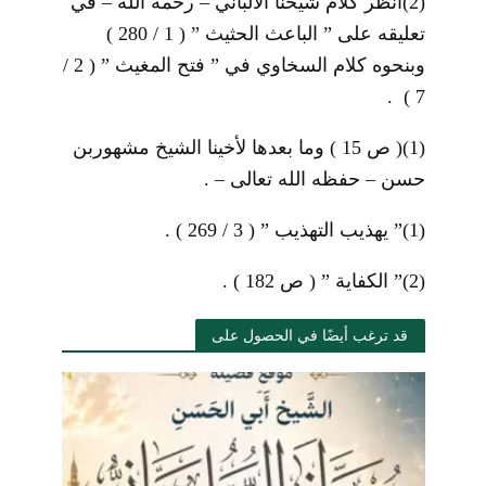
(2)
انظر كلام شيخنا الألباني – رحمه الله – في
تعليقه على ” الباعث الحثيث ” ( 1 / 280 )
وبنحوه كلام السخاوي في ” فتح المغيث ” ( 2 /
7 ) .
(1)
( ص 15 ) وما بعدها لأخينا الشيخ مشهوربن
حسن – حفظه الله تعالى – .
(1)
” يهذيب التهذيب ” ( 3 / 269 ) .
(2)
” الكفاية ” ( ص 182 ) .
قد ترغب أيضًا في الحصول على