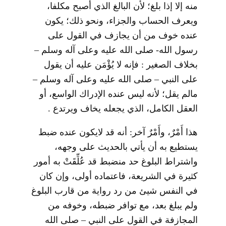
منه إلا إذا بلغ؛ لأن البالغ الذي أصبح مكلفا،
ويعرف الحساب والجزاء، ونحو ذلك؛ يكون
عنده خوف من أن يجازف في القول على
رسول الله- صلى الله عليه وعلى آله وسلم –
بخلاف الصغير : فإنه لا يُؤْمَن عليه أن يقول
على النبي – صلى الله عليه وعلى آله وسلم –
مالم يقل؛ لأنه ليس عنده الإدراك الواسع، أو
العقل الكامل، الذي يجعله يخاف ويرتدع .
هذا أَمْرٌ، وأَمْرٌ آخر: أنه قد لايكون عنده ضبط
يستطيع به أن يأتي بالحديث على وجهه،
واشتراط البلوغ حد منضبط قد عُلِّقَتْ به أمور
كثيرة في الشريعة، فاعتماده أولى، وإن كان
في النفس شيئ من رد رواية من قارب البلوغ
ولم يبلغ بعد، مع توافر ضبطه، وخوفه من
المجازفة في القول على النبي – صلى الله