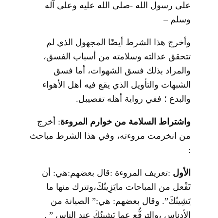
على رسول الله -صلى الله عليه وعلى آله
وسلم –
وأخرج هذا الشرط أيضًا المجهول الذي لم
تتحقق عدالته وسلامته من أسباب الفسق،
والمراد بذلك فسق الشهوات، أما فسق
الشبهات والتأويل الذي يقع فيه أهل الأهواء
والبدع ؛ ففي رواية أهله تفصيبل.
واشتراط السلامة من خوارم المروءة
: أخرج
من انخرمت مروءته، وفي هذا الشرط مباحث
:
الأول
:تعريف المروءة :قال بعضهم:هي: أن
تَفْعل من المباحات مايَزِينُكَ،وتترك منها ما
يَشِينُكَ”. وقال بعضهم: هي:” الصيانة من
الأدناس ،والترفُّع عما يَشِينُكَ عند الناس ” .