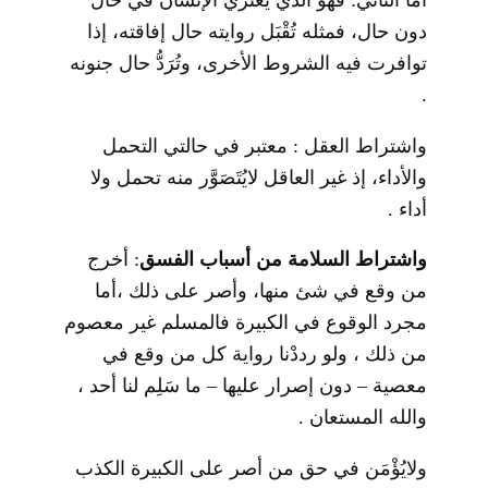
دون حال، فمثله تُقْبَل روايته حال إفاقته، إذا
توافرت فيه الشروط الأخرى، وتُرَدُّ حال جنونه
.
واشتراط العقل : معتبر في حالتي التحمل
والأداء، إذ غير العاقل لايُتَصَوَّر منه تحمل ولا
أداء .
واشتراط السلامة من أسباب الفسق
: أخرج
من وقع في شئ منها، وأصر على ذلك ،أما
مجرد الوقوع في الكبيرة فالمسلم غير معصوم
من ذلك ، ولو رددْنا رواية كل من وقع في
معصية – دون إصرار عليها – ما سَلِم لنا أحد ،
والله المستعان .
ولايُؤْمَن في حق من أصر على الكبيرة الكذب