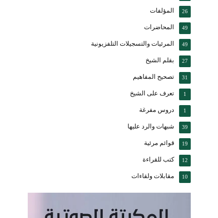
المؤلفات
26
المحاضرات
49
المرئيات والتسجيلات التلفزيونية
49
بقلم الشيخ
27
تصحيح المفاهيم
31
تعرف على الشيخ
1
دروس مفرغة
1
شبهات والرد عليها
39
قوائم مرئية
19
كتب للقراءة
12
مقابلات ولقاءات
10