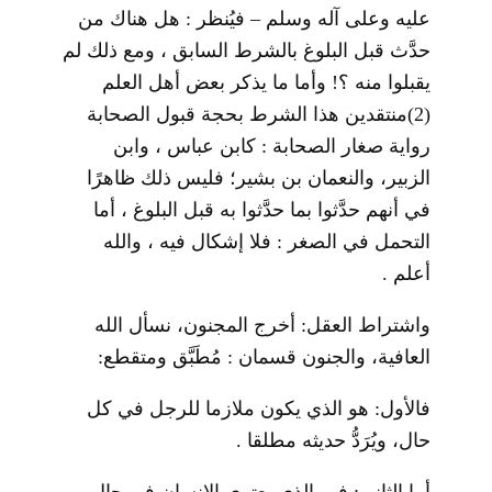
عليه وعلى آله وسلم – فيُنظر : هل هناك من
حدَّث قبل البلوغ بالشرط السابق ، ومع ذلك لم
يقبلوا منه ؟! وأما ما يذكر بعض أهل العلم
(2)
منتقدين هذا الشرط بحجة قبول الصحابة
رواية صغار الصحابة : كابن عباس ، وابن
الزبير، والنعمان بن بشير؛ فليس ذلك ظاهرًا
في أنهم حدَّثوا بما حدَّثوا به قبل البلوغ ، أما
التحمل في الصغر : فلا إشكال فيه ، والله
أعلم .
واشتراط العقل: أخرج المجنون، نسأل الله
العافية، والجنون قسمان : مُطَبَّق ومتقطع:
فالأول: هو الذي يكون ملازما للرجل في كل
حال، ويُرَدُّ حديثه مطلقا .
أما الثاني: فهو الذي يعتري الإنسان في حال