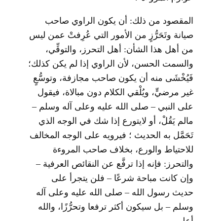
المقصود من ذلك: أن يكون الراوي صاحب
صيانة وتَحَرُّزٍ من الأمور التي عُرِفتْ عمن ليس
من أهل هذا الشأن: أهل التحرز، والتوقِّي،
والسمت الحسن، لأن الراوي إذا لم يكن كذلك؛
فَيُخْشَى منه أن يكون صاحب مجازفة، وتوسُّعٍ
غير مرضيٍّ، ويُلْقي الكلام دون مبالاة، فيقول
على النبي – صلى الله عليه وعلى آله وسلم –
مالم يَقُلْ، أو لايتورع إذا شك في الوجه الذي
تَحَمَّل به الحديث ؛ فيرويه على الوجه المخالف
للاحتياط والورع، بخلاف صاحب المروءة
والتحرز: فإنه إذا ترفَّع عن النقائص العرفية –
وإن كانت مباحة شرعًا – فلن يتجرأ على
حديث رسول الله – صلى الله عليه وعلى آله
وسلم – بل سيكون أكثر ترفعا وتحرُّزًا، والله
أعلم .