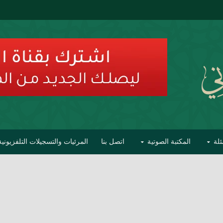
ئلة
المكتبة الصوتية
اتصل بنا
المرئيات والتسجيلات التلفزيونية
ح الأفهام
تحذير مشاهير العلماء من فوضى التبديع والتصنيف
السليماني على مؤاخذات عبدالمالك رمضاني كامل