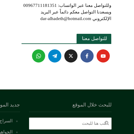
وللتواصل معنا عبر الواتساب: 00967711181351
ويسعدنا التواصل معكم دائماً عبر البريد
الإلكتروني dar-alhadeth@hotmail.com
للتواصل معنا 
للبحث خلال الموقع
جديد المو
السراج 
الجواهر