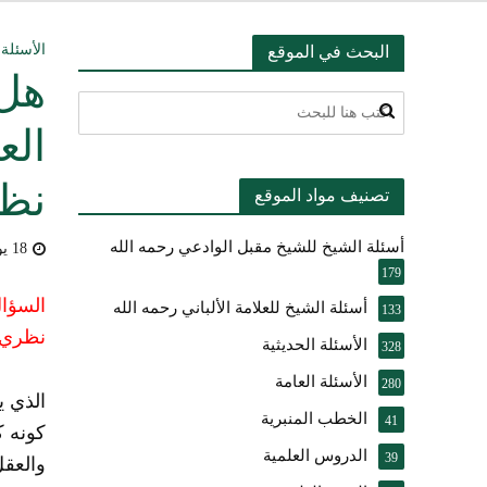
التعليق على ميثا
الأسئلة 
البحث في الموقع
هل 
أسئلة عبدالله ال
الع
بيان بشأن حادث ني
نظ
تصنيف مواد الموقع
حقيقة موقف الشيخ 
أسئلة الشيخ للشيخ مقبل الوادعي رحمه الله
شرح الضوابط الفق
18 يوليو، 2009
179
تعقيب على مقال ال
السؤا
أسئلة الشيخ للعلامة الألباني رحمه الله
133
نظري 
الأسئلة الحديثية
النصيحة والتبيان 
328
الأسئلة العامة
280
الذي ي
الخطب المنبرية
41
كونه ك
الدروس العلمية
39
والعقل