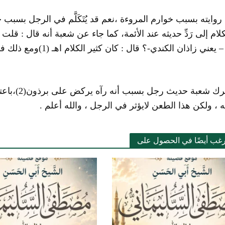
تْ روايته بسبب خوارم المروءة ،نعم قد يُتَكَلَّم في الرجل بسب
كلام إلى رَدِّ حديثه عند الأئمة، كما جاء عن شعبة أنه قال : قلت 
– يعني زاذان الكندي-؟ قال : كان كثير الكلام اهـ
(1)
ومع ذلك فق
ترك شعبة حديث رجل بسبب أنه رآه يركض على برذون
(2)
،باع
 ، ولكن هذا الطعن لايؤثر في الرجل ، والله أعلم .
رغب أيضًا في الحصول على