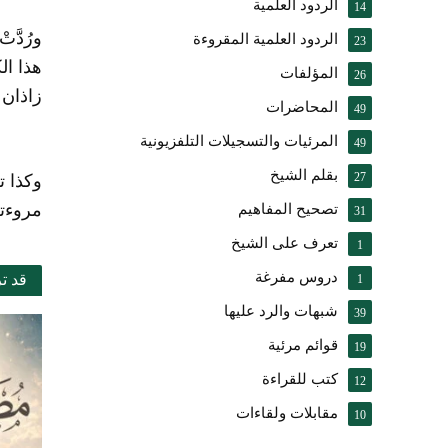
الردود العلمية
14
ورُدَّ
الردود العلمية المقروءة
23
هذا ال
المؤلفات
26
زاذان 
المحاضرات
49
المرئيات والتسجيلات التلفزيونية
49
بقلم الشيخ
27
وكذا 
مروءته
تصحيح المفاهيم
31
تعرف على الشيخ
1
دروس مفرغة
قد ت
1
شبهات والرد عليها
39
قوائم مرئية
19
كتب للقراءة
12
مقابلات ولقاءات
10