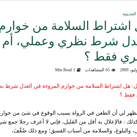
ق العمل الدعوي بين علماء ودعاة اليمن (صوت)
الحديثية
اشتراط السلامة من خوارم 
سليماني الحديثية للشيخ المحدث أبي الحسن السليماني
دل شرط نظري وعملي، أم
وزلندا الإرهابي
ري فقط ؟
الألباني رحمه الله من أخطاء الجماعات الإسلامية
هية في التعامل مع المخالف – صوت
65 المشاهدات
1 Min Read
دكتور صادق بن محمد البيضاني حول فَهْمِهِ كلامي عن تنظيم القاعدة
ل
:
هل اشتراط السلامة من خوارم المروءة في العدل شرط ن
فقط ؟
لأهل السودان
ظهر لي أن الطعن في الرواة بسبب الوقوع في شئ من خوارم 
ذلك : فالإعلال به أقل من القليل، فإني لا أعرف رجلا جمع شرو
، والبلوغ، والسلامة من أسباب الفسق؛ ومع ذلك ضُعِّفَ،