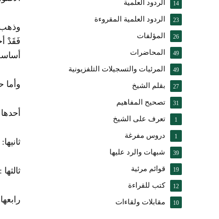
الردود العلمية
14
الردود العلمية المقروءة
23
وذهب آ
المؤلفات
26
فَقَدْ
المحاضرات
49
أساسه
المرئيات والتسجيلات التلفزيونية
49
وأما ح
بقلم الشيخ
27
تصحيح المفاهيم
31
أحدها 
تعرف على الشيخ
1
دروس مفرغة
1
ثانيها
شبهات والرد عليها
39
قوائم مرئية
ثالثها
19
كتب للقراءة
12
رابعها
مقابلات ولقاءات
10