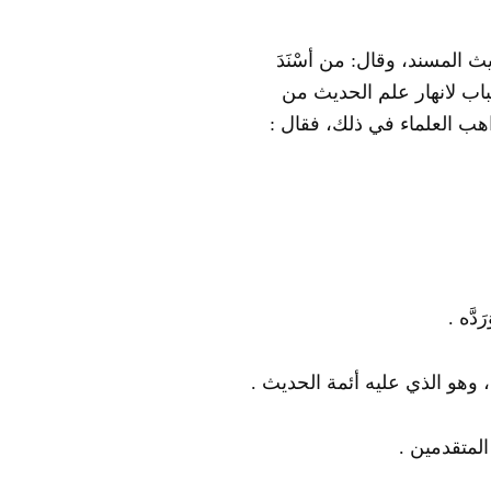
 المسند، وقال: من أسْنَدَ
الباب لانهار علم الحديث من
ب العلماء في ذلك، فقال :
َّه .
 وهو الذي عليه أئمة الحديث .
المتقدمين .