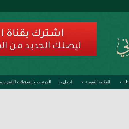
ئلة
المكتبة الصوتية
اتصل بنا
المرئيات والتسجيلات التلفزيونية
ح الأفهام
تحذير مشاهير العلماء من فوضى التبديع والتصنيف
السليماني على مؤاخذات عبدالمالك رمضاني كامل