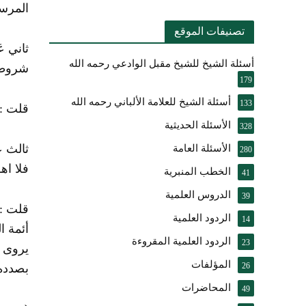
المرسل
تصنيفات الموقع
ثاني ع
أسئلة الشيخ للشيخ مقبل الوادعي رحمه الله
شروطها
179
أسئلة الشيخ للعلامة الألباني رحمه الله
133
قلت : 
الأسئلة الحديثية
328
ثالث ع
الأسئلة العامة
280
فلا اهـ
الخطب المنبرية
41
الدروس العلمية
39
قلت : 
الردود العلمية
14
أئمة ا
الردود العلمية المقروءة
23
يروى إ
المؤلفات
26
بصدده،
المحاضرات
49