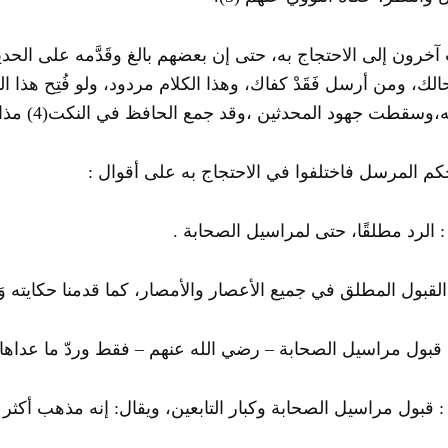
خرون إلى الاحتجاج به، حتى إن بعضهم بالغ وقَدَّمه على الحديث
 أحالك، ومن أرسل فَقَدْ كفاك، وهذا الكلام مردود، ولو فُتِح هذا 
،وسقطت جهود المحدثين ،وقد جمع الحافظ في النكت
(4)
مذاه
كم المرسل فاختلفوا في الاحتجاج به على أقوال :
: الرد مطلقًا، حتى لمراسيل الصحابة .
: القبول المطلق في جميع الأعصار والأمصار، كما قدمنا حكايته وَرَد
 : قبول مراسيل الصحابة – رضي الله عنهم – فقط وردّ ما عداها،
 : قبول مراسيل الصحابة وكبار التابعين، ويقال: إنه مذهب أكثر 