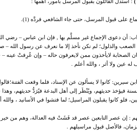
)
: استدل القائلون بقبول المرسل بأمور، أهمها :
.
(1)
ب: أن دعوى الإجماع غير مسلَّم بها , فإن ابن عباس – رضي الله
 الصعب والذلول؛ لم نكن نأخذ إلا ما نعرف عن رسول الله – ص
ان الصحابة لايأخذون ممن لايعرفون حاله – وإن عُرِفتْ عينه –
ف له عين ولا أثر ، والله أعلم .
بن سيرين: كانوا لا يسألون عن الإسناد، فلما وقعت الفتنة؛قالوا: 
سنة فيؤخذ حديثهم، ويُنْظَر إلى أهل البدعة فيُرَدُّ حديثهم، وهذ
عين، فلو كانوا يقبلون المراسيل؛ لما فتشوا في الأسانيد ، والله 
هم : إن عصر التابعين عصر قد فَشَتْ فيه العدالة، وهم من خير
زمان، فالأصل قبول مراسيلهم .