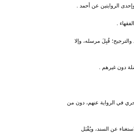
وإحدى الروايتين عن أحمد .
فقهاء .
لترجيح؛ قُبِلَ مرسله، وإلا
ضلة دون غيرهم .
حري في الرواية عنهم، دون من
ستغناء عن السند، ويُقْبَل