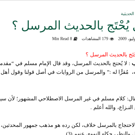
ق العمل الدعوي بين علماء ودعاة اليمن (صوت)
الحديثية
يُحْتَج بالحديث المرسل ؟
سليماني الحديثية للشيخ المحدث أبي الحسن السليماني
179 المشاهدات
8 Min Read
وزلندا الإرهابي
ْتَج بالحديث المرسل ؟
الألباني رحمه الله من أخطاء الجماعات الإسلامية
ب
: لا يُحتج بالحديث المرسل، وقد قال الإمام مسلم في “مقدم
هية في التعامل مع المخالف – صوت
مُقرًّا له :” والمرسل من الروايات في أصل قولنا وقول أهل ال
دكتور صادق بن محمد البيضاني حول فَهْمِهِ كلامي عن تنظيم القاعدة
لأهل السودان
ال: كلام مسلم في غير المرسل الاصطلاحي المشهور؛ لأن سيا
لنـزاع، والله أعلم .
احتجاج بالمرسل خلاف، لكن رده هو مذهب جمهور المحدثين، و
 والنظر، حكاه النووي عنهم
(3)
.