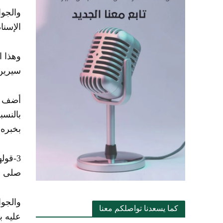
والجوا
الإسنا
وهذا ا
سيرين 
أضف إل
بالنسب
بخبره 
3-قول
صلى ال
والجوا
كما يسعدنا تواصلكم معنا
عليه ب