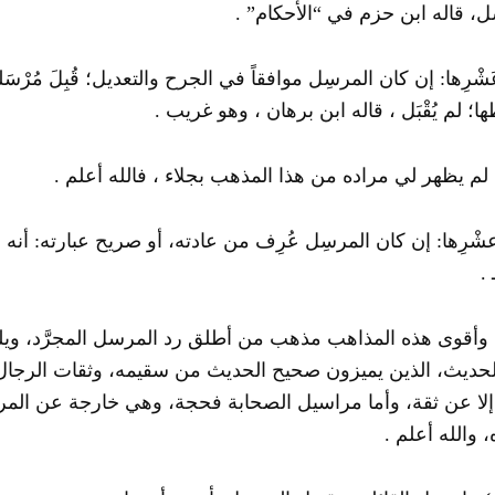
، قاله ابن حزم في “الأحكام” .
َشْرِها: إن كان المرسِل موافقاً في الجرح والتعديل؛ قُبِلَ مُرْسَ
؛ لم يُقْبَل ، قاله ابن برهان ، وهو غريب .
لم يظهر لي مراده من هذا المذهب بجلاء ، فالله أعلم .
شْرِها: إن كان المرسِل عُرِف من عادته، أو صريح عبارته: أنه لا 
 .
وأقوى هذه المذاهب مذهب من أطلق رد المرسل المجرَّد، ويليه م
لحديث، الذين يميزون صحيح الحديث من سقيمه، وثقات الرجال
لا عن ثقة، وأما مراسيل الصحابة فحجة، وهي خارجة عن المر
 والله أعلم .