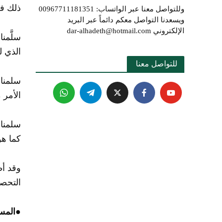
ذلك فل
وللتواصل معنا عبر الواتساب: 00967711181351
ويسعدنا التواصل معكم دائماً عبر البريد
الإلكتروني dar-alhadeth@hotmail.com
سلَّمن
الذي ل
للتواصل معنا 
سلمنا 
الأمر 
سلمنا 
كما هو
وقد أط
التحص
●
المسأ