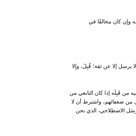
له وإن كان مخالفًا في
يرسل إلا عن ثقة؛ قُبِلَ، وإلا
ن قَبِلَه إذا كان التابعي من
 من ضعفائهم، واشترط أن لا
سَل الاصطلاحي، الذي نحن