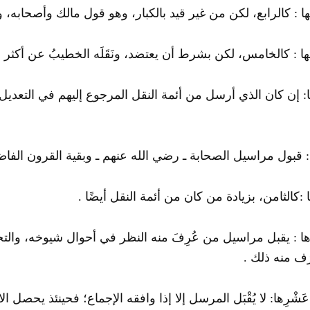
 : كالرابع، لكن من غير قيد بالكبار، وهو قول مالك وأصحابه، 
 : كالخامس، لكن بشرط أن يعتضد، ونَقَلَه الخطيبُ عن أكثر ال
: إن كان الذي أرسل من أئمة النقل المرجوع إليهم في التعديل وا
 : قبول مراسيل الصحابة ـ رضي الله عنهم ـ وبقية القرون الفا
 :كالثامن، بزيادة من كان من أئمة النقل أيضًا .
 : يقبل مراسيل من عُرِفَ منه النظر في أحوال شيوخه، والت
رَف منه ذلك .
شْرِها: لا يُقْبَل المرسل إلا إذا وافقه الإجماع؛ فحينئذ يحصل الا