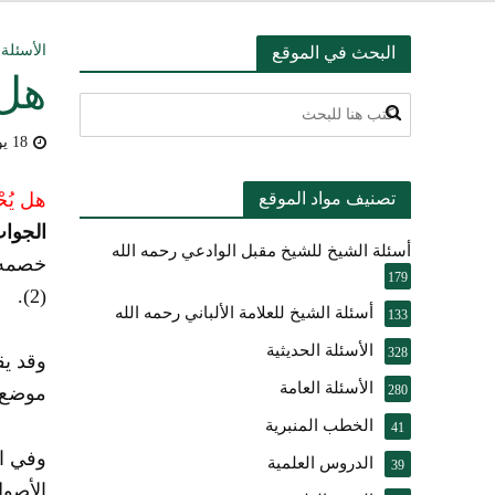
التعليق على ميثا
الأسئلة 
البحث في الموقع
هل 
أسئلة عبدالله ال
18 يوليو، 2009
بيان بشأن حادث ني
تصنيف مواد الموقع
هل يُح
حقيقة موقف الشيخ 
الجوا
أسئلة الشيخ للشيخ مقبل الوادعي رحمه الله
شرح الضوابط الفق
خصمه، 
179
.
(2)
تعقيب على مقال ال
أسئلة الشيخ للعلامة الألباني رحمه الله
133
الأسئلة الحديثية
النصيحة والتبيان 
328
وقد يق
الأسئلة العامة
280
موضع ا
الخطب المنبرية
41
وفي ال
الدروس العلمية
39
الأصول