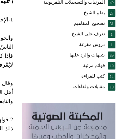
( تنبيه 
المرئيات والتسجيلات التلفزيونية
49
بقلم الشيخ
27
1-الإجماع على قبول المرسل، حتى جاء الشافعي فردَّه
تصحيح المفاهيم
31
تعرف على الشيخ
1
والجوا
دروس مفرغة
1
الناسُ
شبهات والرد عليها
فإذا ك
39
لايُعْر
قوائم مرئية
19
كتب للقراءة
12
وقال ا
مقابلات ولقاءات
10
أهل ال
والتاب
2-قول
ذلك ال