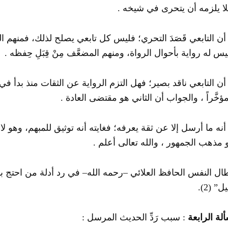
ا يلزمه أن يتحرى في شيخه .
ا أن التابعي قَصَدَ التحري؛ فليس كل تابعي يصلح لذلك، فمنهم ال
يس له رواية بأحوال الرواة، ومنهم المضعَّف مِنْ قِبَلِ حِفظه .
أن التابعي ناقد بصير؛ فهل التزم الرواية عن الثقات منذ بدأ في 
مؤخَّراً ، والجواب أن الثاني هو مقتضى العادة .
أنه ما أرسل إلا عن ثقة يعرفه؛ فغايته أنه توثيق للمبهم، وهو لا
 مذهب الجمهور ، والله تعالى أعلم .
ال النفس الحافظ العلائي –رحمه الله– في رد أدلة من احتج 
يل”
(2)
.
لة الرابعة
: سبب رَدِّ الحديث المرسل :