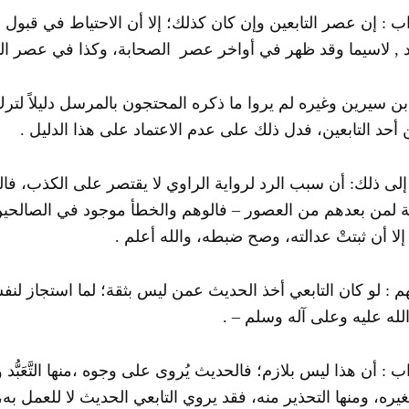
ب : إن عصر التابعين وإن كان كذلك؛ إلا أن الاحتياط في قبول
د , لاسيما وقد ظهر في أواخر عصر الصحابة، وكذا في عصر التاب
بن سيرين وغيره لم يروا ما ذكره المحتجون بالمرسل دليلاً لترك
أحد التابعين، فدل ذلك على عدم الاعتماد على هذا الدليل .
ى ذلك: أن سبب الرد لرواية الراوي لا يقتصر على الكذب، فالت
ة لمن بعدهم من العصور – فالوهم والخطأ موجود في الصالحين الأ
إلا أن ثبتتْ عدالته، وصح ضبطه، والله أعلم .
هم : لو كان التابعي أخذ الحديث عمن ليس بثقة؛ لما استجاز لن
له عليه وعلى آله وسلم – .
ب : أن هذا ليس بلازم؛ فالحديث يُروى على وجوه ،منها التَّعَبُّد 
غيره، ومنها التحذير منه، فقد يروي التابعي الحديث لا للعمل به