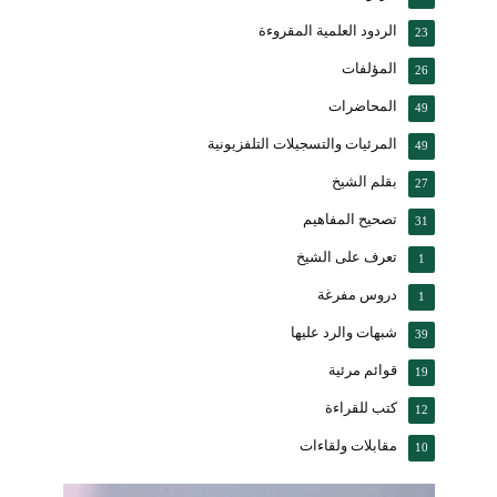
الردود العلمية المقروءة
23
المؤلفات
26
المحاضرات
49
المرئيات والتسجيلات التلفزيونية
49
بقلم الشيخ
27
تصحيح المفاهيم
31
تعرف على الشيخ
1
دروس مفرغة
1
شبهات والرد عليها
39
قوائم مرئية
19
كتب للقراءة
12
مقابلات ولقاءات
10