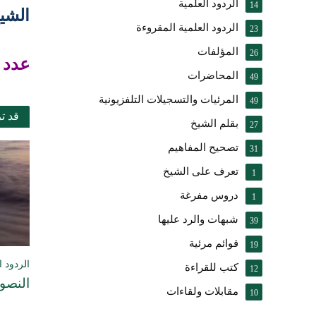
الردود العلمية
14
الشي
الردود العلمية المقروءة
23
المؤلفات
26
عدد 
المحاضرات
49
المرئيات والتسجيلات التلفزيونية
49
قد ت
بقلم الشيخ
27
تصحيح المفاهيم
31
تعرف على الشيخ
1
دروس مفرغة
1
شبهات والرد عليها
39
قوائم مرئية
19
الردود ا
كتب للقراءة
12
النصوص
مقابلات ولقاءات
10