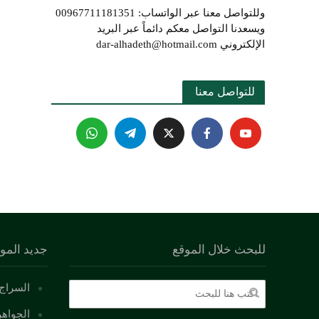
وللتواصل معنا عبر الواتساب: 00967711181351
ويسعدنا التواصل معكم دائماً عبر البريد
الإلكتروني dar-alhadeth@hotmail.com
للتواصل معنا 
للبحث خلال الموقع
جديد المو
السراج 
الجواهر