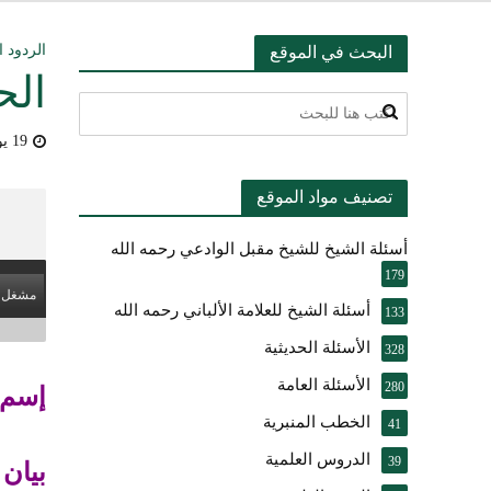
التعليق على ميثا
الردود ا
البحث في الموقع
الح
أسئلة عبدالله ال
19 يوليو، 2009
بيان بشأن حادث ني
تصنيف مواد الموقع
حقيقة موقف الشيخ 
أسئلة الشيخ للشيخ مقبل الوادعي رحمه الله
شرح الضوابط الفق
179
مشغل 
تعقيب على مقال ال
أسئلة الشيخ للعلامة الألباني رحمه الله
133
الأسئلة الحديثية
النصيحة والتبيان 
328
الأسئلة العامة
280
إسم
الخطب المنبرية
41
الدروس العلمية
39
بيان