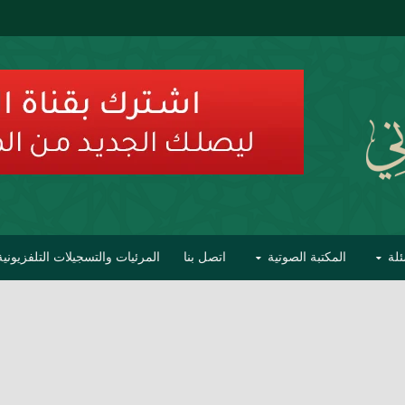
ئلة
المكتبة الصوتية
اتصل بنا
المرئيات والتسجيلات التلفزيونية
ح الأفهام
تحذير مشاهير العلماء من فوضى التبديع والتصنيف
السليماني على مؤاخذات عبدالمالك رمضاني كامل