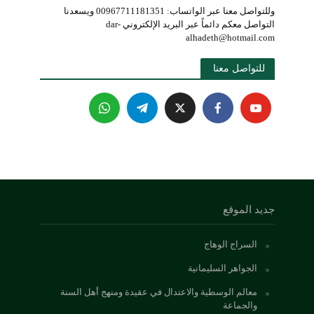
وللتواصل معنا عبر الواتساب: 00967711181351 ويسعدنا
التواصل معكم دائماً عبر البريد الإلكتروني dar-
alhadeth@hotmail.com
للتواصل معنا 
جديد الموقع
السراج الوهاج
الجواهر السليمانية
معالم الوسطية والاعتدال في عقيدة ومنهج أهل السنة
والجماعة