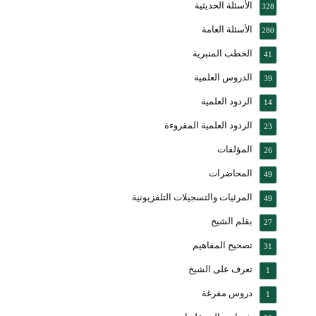
الأسئلة الحديثية
328
الأسئلة العامة
280
الخطب المنبرية
41
الدروس العلمية
39
الردود العلمية
14
الردود العلمية المقروءة
23
المؤلفات
26
المحاضرات
49
المرئيات والتسجيلات التلفزيونية
49
بقلم الشيخ
27
تصحيح المفاهيم
31
تعرف على الشيخ
1
دروس مفرغة
1