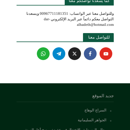
كما يسعدنا تواصلكم معنا
وللتواصل معنا عبر الواتساب: 00967711181351 ويسعدنا
التواصل معكم دائماً عبر البريد الإلكتروني dar-
alhadeth@hotmail.com
للتواصل معنا 
جديد الموقع
السراج الوهاج
الجواهر السليمانية
معالم الوسطية والاعتدال في عقيدة ومنهج أهل السنة