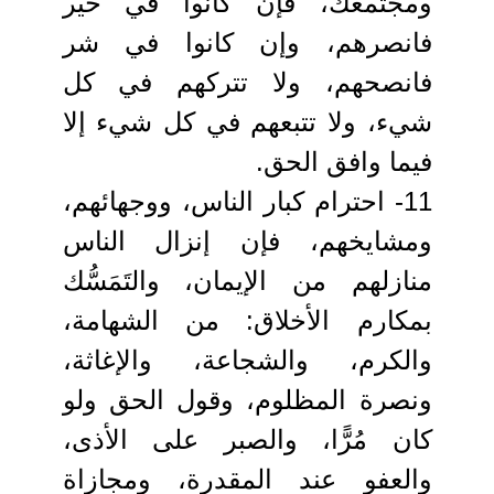
ومجتمعك، فإن كانوا في خير
فانصرهم، وإن كانوا في شر
فانصحهم، ولا تتركهم في كل
شيء، ولا تتبعهم في كل شيء إلا
فيما وافق الحق.
11- احترام كبار الناس، ووجهائهم،
ومشايخهم، فإن إنزال الناس
منازلهم من الإيمان، والتَمَسُّك
بمكارم الأخلاق: من الشهامة،
والكرم، والشجاعة، والإغاثة،
ونصرة المظلوم، وقول الحق ولو
كان مُرًّا، والصبر على الأذى،
والعفو عند المقدرة، ومجازاة