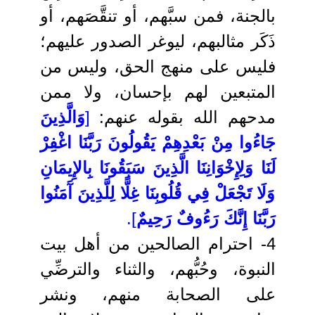
بالجنة، فمن سبَّهم، أو تنقَّصَهم، أو
ذَكَر مثالبهم، ليوغر الصدور عليهم؛
فليس على منهج الحق، وليس من
المتبعين لهم بإحسان، ولا ممن
مدحهم الله بقوله عنهم:
[
وَالَّذِينَ
جَاءُوا مِنْ بَعْدِهِمْ يَقُولُونَ رَبَّنَا اغْفِرْ
لَنَا وَلِإِخْوَانِنَا الَّذِينَ سَبَقُونَا بِالإِيمَانِ
وَلَا تَجْعَلْ فِي قُلُوبِنَا غِلًّا لِلَّذِينَ آَمَنُوا
رَبَّنَا إِنَّكَ رَءُوفٌ رَحِيمٌ
].
4- احترام الصالحين من أهل بيت
النبوة، وحُبُّهم، والثناء والترضِّي
على الصحابة منهم، ونشر