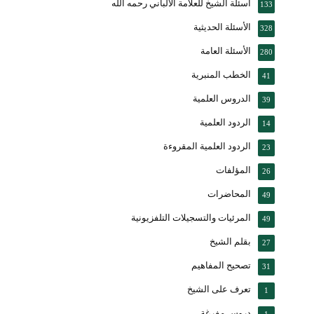
أسئلة الشيخ للعلامة الألباني رحمه الله
133
الأسئلة الحديثية
328
الأسئلة العامة
280
الخطب المنبرية
41
الدروس العلمية
39
الردود العلمية
14
الردود العلمية المقروءة
23
المؤلفات
26
المحاضرات
49
المرئيات والتسجيلات التلفزيونية
49
بقلم الشيخ
27
تصحيح المفاهيم
31
تعرف على الشيخ
1
دروس مفرغة
1