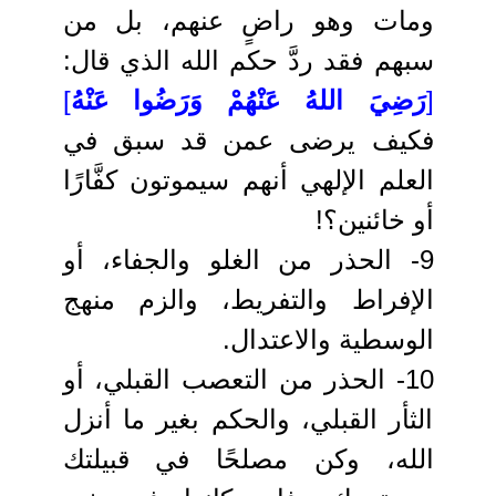
ومات وهو راضٍ عنهم، بل من
سبهم فقد ردَّ حكم الله الذي قال:
[
رَضِيَ اللهُ عَنْهُمْ وَرَضُوا عَنْهُ
]
فكيف يرضى عمن قد سبق في
العلم الإلهي أنهم سيموتون كفَّارًا
أو خائنين؟!
9- الحذر من الغلو والجفاء، أو
الإفراط والتفريط، والزم منهج
الوسطية والاعتدال.
10- الحذر من التعصب القبلي، أو
الثأر القبلي، والحكم بغير ما أنزل
الله، وكن مصلحًا في قبيلتك