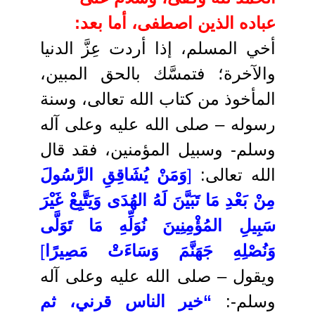
عباده الذين اصطفى، أما بعد:
أخي المسلم، إذا أردت عِزَّ الدنيا
والآخرة؛ فتمسَّك بالحق المبين،
المأخوذ من كتاب الله تعالى، وسنة
رسوله – صلى
الله عليه وعلى آله
وسلم- وسبيل المؤمنين، فقد قال
الله تعالى:
[
وَمَنْ يُشَاقِقِ الرَّسُولَ
مِنْ بَعْدِ مَا تَبَيَّنَ لَهُ الهُدَى وَيَتَّبِعْ غَيْرَ
سَبِيلِ المُؤْمِنِينَ نُوَلِّهِ مَا تَوَلَّى
وَنُصْلِهِ جَهَنَّمَ وَسَاءَتْ مَصِيرًا
]
ويقول – صلى الله عليه وعلى آله
وسلم-:
“خير الناس قرني، ثم