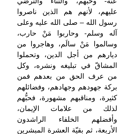
عنه- وحبهم، والثناء والترضِّي
عليهم، لأنهم هم الذين ناصروا
رسول الله – صلى الله عليه وعلى
آله وسلم- وحاربوا مَنْ حارب،
وسالموا مَنْ سالَم، وهاجروا من
ديارهم من أجل الدين، وتحملوا
المشاقّ في تبليغه ونشره، وكل
من عرف الحق من بعدهم فمن
بركة جهودهم وجهادهم، وفضائلهم
كثيرة، ومناقبهم مشهورة، فحبُّهم
لذلك من علامات الإيمان،
وأفضلهم الخلفاء الراشدون
الأربعة، ثم بقيّة العشرة المبشرين