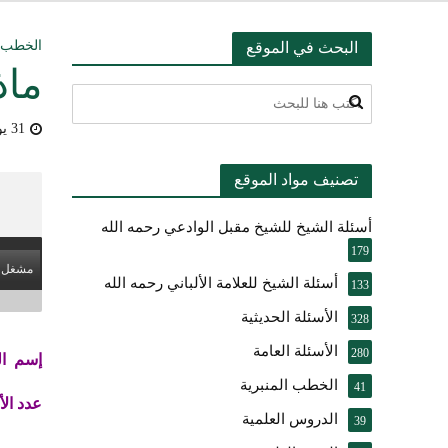
التعليق على ميثا
الخطب ا
البحث في الموقع
ماذ
أسئلة عبدالله ال
31 يوليو، 2009
بيان بشأن حادث ني
تصنيف مواد الموقع
حقيقة موقف الشيخ 
أسئلة الشيخ للشيخ مقبل الوادعي رحمه الله
شرح الضوابط الفق
179
مشغل 
تعقيب على مقال ال
أسئلة الشيخ للعلامة الألباني رحمه الله
133
الأسئلة الحديثية
النصيحة والتبيان 
328
الأسئلة العامة
280
إسم ا
الخطب المنبرية
41
عدد ال
الدروس العلمية
39