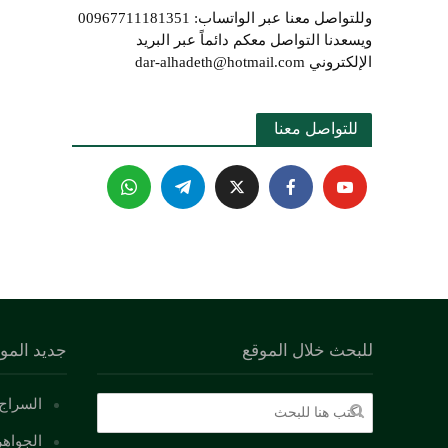
وللتواصل معنا عبر الواتساب: 00967711181351
ويسعدنا التواصل معكم دائماً عبر البريد
الإلكتروني dar-alhadeth@hotmail.com
للتواصل معنا 
للبحث خلال الموقع
جديد المو
السراج 
الجواهر