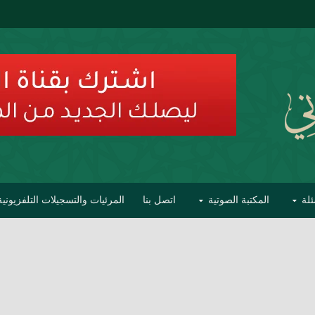
ئلة
المكتبة الصوتية
اتصل بنا
المرئيات والتسجيلات التلفزيونية
ح الأفهام
تحذير مشاهير العلماء من فوضى التبديع والتصنيف
السليماني على مؤاخذات عبدالمالك رمضاني كامل