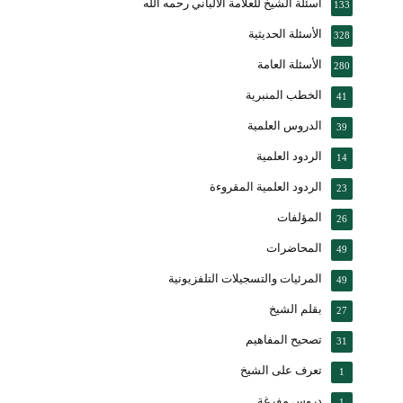
أسئلة الشيخ للعلامة الألباني رحمه الله
133
الأسئلة الحديثية
328
الأسئلة العامة
280
الخطب المنبرية
41
الدروس العلمية
39
الردود العلمية
14
الردود العلمية المقروءة
23
المؤلفات
26
المحاضرات
49
المرئيات والتسجيلات التلفزيونية
49
بقلم الشيخ
27
تصحيح المفاهيم
31
تعرف على الشيخ
1
دروس مفرغة
1