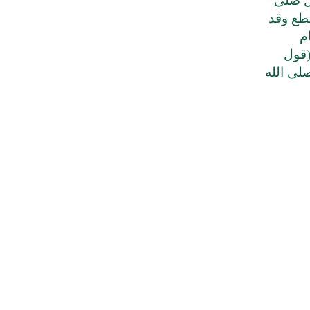
ل صلى
قطع وقد
م
(قول
صلى الله