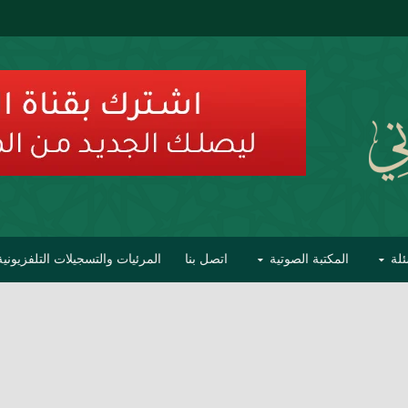
ئلة
المكتبة الصوتية
اتصل بنا
المرئيات والتسجيلات التلفزيونية
ح الأفهام
تحذير مشاهير العلماء من فوضى التبديع والتصنيف
السليماني على مؤاخذات عبدالمالك رمضاني كامل