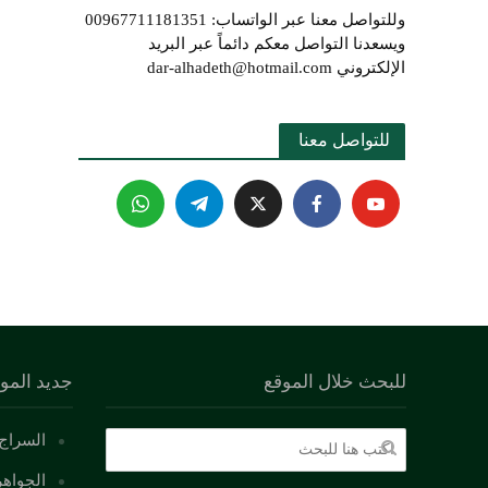
وللتواصل معنا عبر الواتساب: 00967711181351
ويسعدنا التواصل معكم دائماً عبر البريد
الإلكتروني dar-alhadeth@hotmail.com
للتواصل معنا 
للبحث خلال الموقع
جديد المو
السراج 
الجواهر