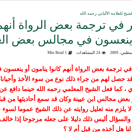
ق العمل الدعوي بين علماء ودعاة اليمن (صوت)
شيخ للعلامة الألباني رحمه الله
 في ترجمة بعض الرواة أنهم 
سليماني الحديثية للشيخ المحدث أبي الحسن السليماني
ينعسون في مجالس بعض الع
وزلندا الإرهابي
24 المشاهدات
1 Min Read
الألباني رحمه الله من أخطاء الجماعات الإسلامية
هية في التعامل مع المخالف – صوت
ي ترجمة بعض الرواة أنهم كانوا ينامون
أو ينعسون 
قد حصل لهم من جراء ذلك نوع من سوء الأخذ
وأحيانا
دكتور صادق بن محمد البيضاني حول فَهْمِهِ كلامي عن تنظيم القاعدة
ي ، كما فعل الشيخ المعلمي رحمه الله
حينما دافع
عن 
لأهل السودان
عض مجالس ابن عيينة وكان قد سمع أحاديثها من قب
لا يلزم منه تعليل روايته عن ذلك الشيخ عموما لسوء
ح
السؤال أليس ذلك دليلا على جعله مرجوحا إذا خالف 
 لنا هل أخذه من قبل أم لا ؟