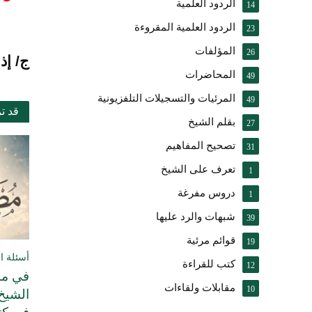
الردود العلمية
14
الردود العلمية المقروءة
23
المؤلفات
26
ج/ إذا
المحاضرات
49
المرئيات والتسجيلات التلفزيونية
49
قد ت
بقلم الشيخ
27
تصحيح المفاهيم
31
تعرف على الشيخ
1
دروس مفرغة
1
شبهات والرد عليها
39
قوائم مرئية
19
أسئلة ال
كتب للقراءة
12
في مسأ
مقابلات ولقاءات
10
الشيخ