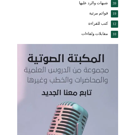
شبهات والرد عليها
39
قوائم مرئية
19
كتب للقراءة
12
مقابلات ولقاءات
10