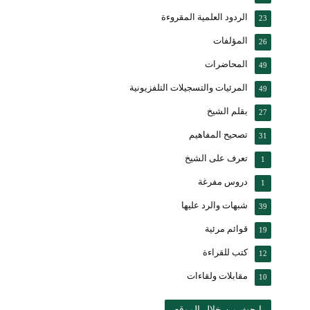
الردود العلمية المقروءة
23
المؤلفات
26
المحاضرات
49
المرئيات والتسجيلات التلفزيونية
49
بقلم الشيخ
27
تصحيح المفاهيم
31
تعرف على الشيخ
1
دروس مفرغة
1
شبهات والرد عليها
39
قوائم مرئية
19
كتب للقراءة
12
مقابلات ولقاءات
10
ابحث من خلال الموقع