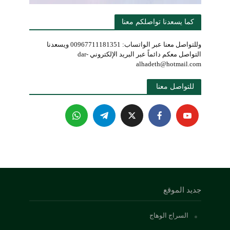
كما يسعدنا تواصلكم معنا
وللتواصل معنا عبر الواتساب: 00967711181351 ويسعدنا
التواصل معكم دائماً عبر البريد الإلكتروني dar-
alhadeth@hotmail.com
للتواصل معنا 
جديد الموقع
السراج الوهاج