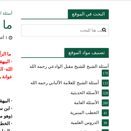
التعليق على ميثا
أسئلة ال
البحث في الموقع
ما 
أسئلة عبدالله ال
1 أغسطس، 2009
بيان بشأن حادث ني
تصنيف مواد الموقع
حقيقة موقف الشيخ 
ما الرأ
·
البيه
أسئلة الشيخ للشيخ مقبل الوادعي رحمه الله
شرح الضوابط الفق
الله
·
ال
179
عوانة ر
تعقيب على مقال ال
أسئلة الشيخ للعلامة الألباني رحمه الله
133
الأسئلة الحديثية
النصيحة والتبيان 
328
·
البيه
الأسئلة العامة
280
·
ابن س
الخطب المنبرية
41
(وهو مت
الدروس العلمية
39
·
الخطي