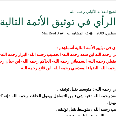
ق العمل الدعوي بين علماء ودعاة اليمن (صوت)
شيخ للعلامة الألباني رحمه الله
الرأي في توثيق الأئمة التالي
سليماني الحديثية للشيخ المحدث أبي الحسن السليماني
72 المشاهدات
3 Min Read
وزلندا الإرهابي
الألباني رحمه الله من أخطاء الجماعات الإسلامية
ي في توثيق الأئمة التالية أسماؤهم :
قي رحمه الله
ابن سعد رحمه الله
·
الخطيب رحمه الله
·
البزار رحمه
الله
·
هية في التعامل مع المخالف – صوت
عقيلي رحمه الله
·
السمعاني رحمه الله
·
الحاكم رحمه الله
·
ابن حبان رحم
حمه الله
·
الضياء المقدسي رحمه الله
·
ابن قانع
رحمه الله
دكتور صادق بن محمد البيضاني حول فَهْمِهِ كلامي عن تنظيم القاعدة
لأهل السودان
قي رحمه الله : متوسط يقبل توثيقه .
عد
رحمه الله : فيه شيء من التساهل ويقول الحافظ رحمه الله : إنه كث
هم) .
ب رحمه الله : متوسط يقبل توثيقه .