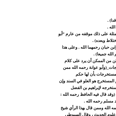
ا) .
لله .
مثلة على ذلك موقفه من عارم “أبو
تلاط وبعده)
.
ابن
حبان رحمهما الله . وعلى هذا
لله جميعا) .
لكن من الممكن أن يرد على كلام
ات_(وأبو عوانة رحمه
الله ممن
مستخرجات بأن لها حكم
 المستخرج هو العلو في السند وإن
مستخرجه لإبراهيم بن الفضل
 (وقد قال فيه الحافظ رحمه
الله :
مسلم رحمه الله .
ه الله وممن قال بهذا الرأي شيخ
 علوم الحديث ، وقال السيوطي