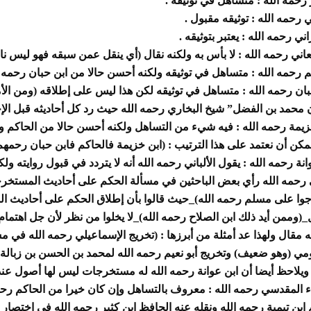
 رحمه الله : متساهل في توثيقه .
ي رحمه الله : توثيقه مقبول
.
ني رحمه الله : يعتبر بتوثيقه .
اني رحمه الله : لا بأس به
ولكنه نقال (أي ينقل عمن سبقه فهو ليس ناقد
م رحمه الله : متساهل في
توثيقه ولكنه أحسن حالا من ابن حبان رحمه ا
بان رحمه الله : متساهل
في توثيقه لكن هذا ليس على إطلاقه (ومن الأ
محمد بن الفضل” شيخ البخاري رحمه الله حيث رد كل أحاديثه قبل الإخ
زيمة رحمه الله : فيه شيء من التساهل ولكنه أحسن حالا من الحاكم و
كن أن نعتمد على هذا الترتيب : (ابن خزيمة
فالحاكم فابن حبان رحمهم ا
انة رحمه الله : يقول الألباني
رحمه الله أنه لا يتردد في قبول روايته و
رحمه الله رأي بعض الباحثين في مسألة الحكم على أحاديث المستخرج
وا على مسلم رحمه الله)_حيث قالوا بأن إطلاق الحكم على أحاديث
ال
(وممن أيد ذلك ابن الصلاح رحمه الله)_لا يخلوا من
نظر لأن جل اهتمام
 مقال ولهذا عد أمثلة من
أبرزها : (تخريج الإسماعيلي رحمه الله في 
مي (وهو
ضعيف) وتخريج أبو نعيم رحمه الله لمحمد بن الحسن بن زبالة
 ويلاحظ أيضا أن ابن عوانة رحمه الله له مستخرجات ليس لها أصول عند
ء المقدسي رحمه الله : معروف بالتساهل وإن كان خيرا من
الحاكم رحم
 ابن تيمية رحمه الله ونقله عنه
الحافظ ابن كثير رحمه الله في اختصار