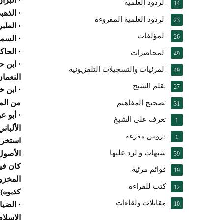
·
البزار
الردود العلمية
14
·
الذهب
الردود العلمية المقروءة
23
·
الطبرا
المؤلفات
26
·
السمع
·
الحاك
المحاضرات
49
·
ابن ح
المرئيات والتسجيلات التلفزيونية
49
النعمان
بقلم الشيخ
27
·
ابن خ
من المم
تصحيح المفاهيم
31
·
أبو عو
تعرف على الشيخ
1
الألباني
دروس مفرغة
1
استخرج
شبهات والرد عليها
الأصول_
39
كان فيه
قوائم مرئية
19
المخزو
كتب للقراءة
12
كذبوه)
مقابلات ولقاءات
10
·
الضيا
الإسلام