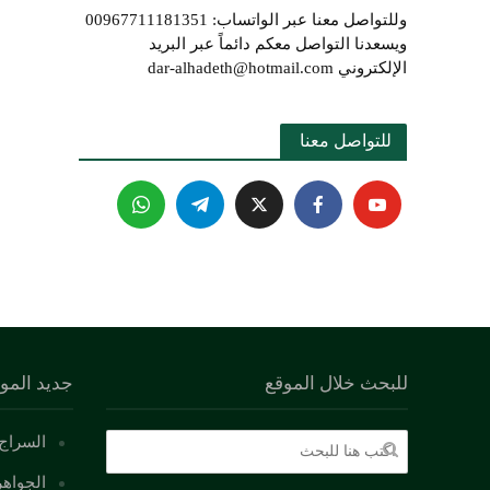
وللتواصل معنا عبر الواتساب: 00967711181351
ويسعدنا التواصل معكم دائماً عبر البريد
الإلكتروني dar-alhadeth@hotmail.com
للتواصل معنا 
للبحث خلال الموقع
جديد المو
السراج 
الجواهر