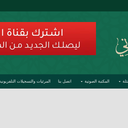
ئلة
المكتبة الصوتية
اتصل بنا
المرئيات والتسجيلات التلفزيونية
ح الأفهام
تحذير مشاهير العلماء من فوضى التبديع والتصنيف
السليماني على مؤاخذات عبدالمالك رمضاني كامل