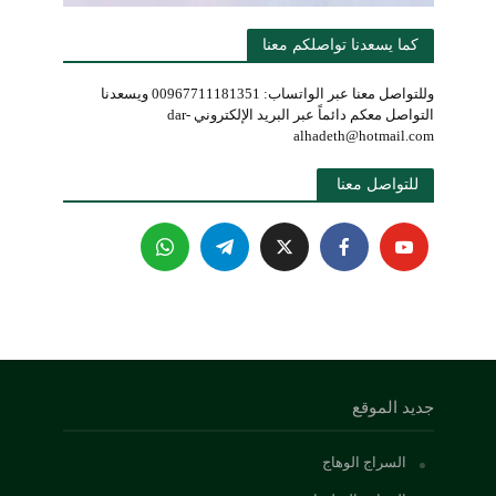
كما يسعدنا تواصلكم معنا
وللتواصل معنا عبر الواتساب: 00967711181351 ويسعدنا
التواصل معكم دائماً عبر البريد الإلكتروني dar-
alhadeth@hotmail.com
للتواصل معنا 
جديد الموقع
السراج الوهاج