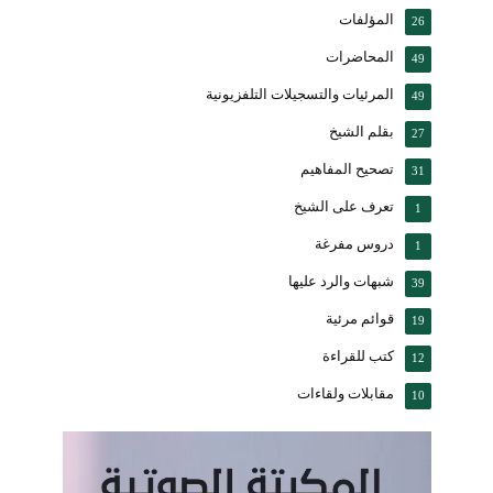
المؤلفات
26
المحاضرات
49
المرئيات والتسجيلات التلفزيونية
49
بقلم الشيخ
27
تصحيح المفاهيم
31
تعرف على الشيخ
1
دروس مفرغة
1
شبهات والرد عليها
39
قوائم مرئية
19
كتب للقراءة
12
مقابلات ولقاءات
10