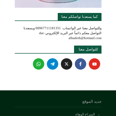
كما يسعدنا تواصلكم معنا
وللتواصل معنا عبر الواتساب: 00967711181351 ويسعدنا
التواصل معكم دائماً عبر البريد الإلكتروني dar-
alhadeth@hotmail.com
للتواصل معنا 
جديد الموقع
السراج الوهاج