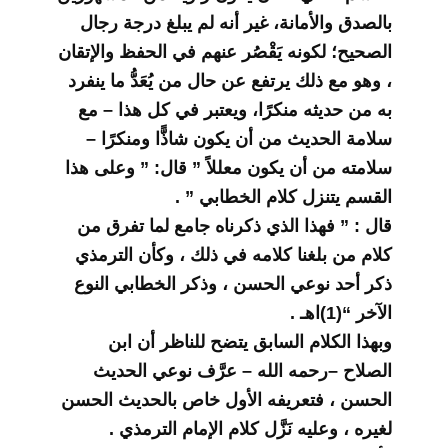
بالصدق والأمانة، غير أنه لم يبلغ درجة رجال
الصحيح؛ لكونه يَقْصُر عنهم في الحفظ والإتقان
، وهو مع ذلك يرتفع عن حال من يُعَدُّ ما ينفرد
به من حديثه منكرًا، ويعتبر في كل هذا – مع
سلامة الحديث من أن يكون شاذًّا ومنكرًا –
سلامته من أن يكون معللاً ” قال: ” وعلى هذا
القسم يتنزل كلام الخطابي ” .
قال : ” فهذا الذي ذكرناه جامع لما تفرق من
كلام من بلغنا كلامه في ذلك ، وكأن الترمذي
ذكر أحد نوعي الحسن ، وذكر الخطابي النوع
الآخر “(1)اهـ .
وبهذا الكلام السابق يتضح للناظر أن ابن
الصلاح –رحمه الله – عرَّف نوعي الحديث
الحسن ، فتعريفه الأول خاص بالحديث الحسن
لغيره ، وعليه نَزَّل كلام الإمام الترمذي .