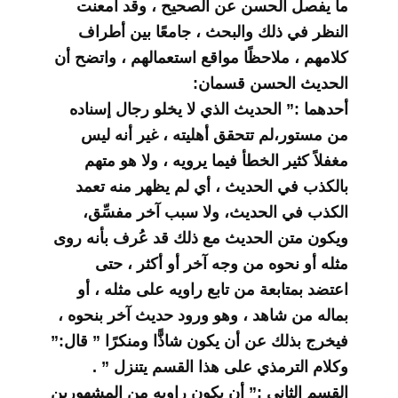
ما يفصل الحسن عن الصحيح ، وقد أمعنت
النظر في ذلك والبحث ، جامعًا بين أطراف
كلامهم ، ملاحظًا مواقع استعمالهم ، واتضح أن
الحديث الحسن قسمان:
أحدهما :” الحديث الذي لا يخلو رجال إسناده
من مستور،لم تتحقق أهليته ، غير أنه ليس
مغفلاً كثير الخطأ فيما يرويه ، ولا هو متهم
بالكذب في الحديث ، أي لم يظهر منه تعمد
الكذب في الحديث، ولا سبب آخر مفسِّق،
ويكون متن الحديث مع ذلك قد عُرف بأنه روى
مثله أو نحوه من وجه آخر أو أكثر ، حتى
اعتضد بمتابعة من تابع راويه على مثله ، أو
بماله من شاهد ، وهو ورود حديث آخر بنحوه ،
فيخرج بذلك عن أن يكون شاذًّا ومنكرًا ” قال:”
وكلام الترمذي على هذا القسم يتنزل ” .
القسم الثاني :” أن يكون راويه من المشهورين