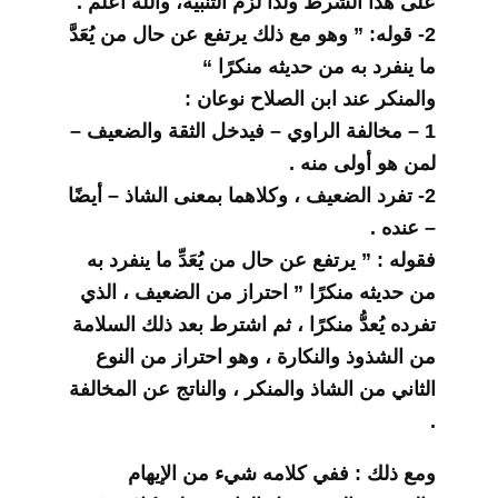
على هذا الشرط ولذا لزم التنبيه، والله أعلم .
2- قوله: ” وهو مع ذلك يرتفع عن حال من يُعَدَّ
ما ينفرد به من حديثه منكرًا “
والمنكر عند ابن الصلاح نوعان :
1 – مخالفة الراوي – فيدخل الثقة والضعيف –
لمن هو أولى منه .
2- تفرد الضعيف ، وكلاهما بمعنى الشاذ – أيضًا
– عنده .
فقوله : ” يرتفع عن حال من يُعَدِّ ما ينفرد به
من حديثه منكرًا ” احتراز من الضعيف ، الذي
تفرده يُعدُّ منكرًا ، ثم اشترط بعد ذلك السلامة
من الشذوذ والنكارة ، وهو احتراز من النوع
الثاني من الشاذ والمنكر ، والناتج عن المخالفة
.
ومع ذلك : ففي كلامه شيء من الإيهام