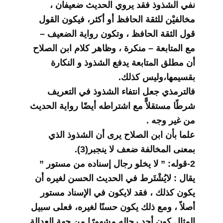
نفي الشذوذ فقد يروي الحديث ضعيفان ،
مخالفيْن للثقة الحافظ أو أكثر، فيكون القول
قول الثقة الحافظ ، وتكون رواية الضعيف –
مع المتابعة – منكرة ، وظاهر كلام ابن الصلاح
أن مطلق المتابعة يدفع الشذوذ و النكارة
بقسيمها،وليس كذلك.
فالترمذي جعل انتفاء الشذوذ في التعريف
شرطًا مستقلاًّ مع اشتراطه أيضًا رواية الحديث
من غير وجه .
علما بأن ابن الصلاح يرى أن الشذوذ الذي
بمعنى المخالفة ضعف لا ينجبر(3).
2-قوله: ” لا يخلو رجال إسناده من مستور ”
يقال : لايُشْتَرط في الحديث الحسن لغيره أن
يكون كذلك ، فقد لايكون في الإسناد مستور
أصلاً ، ومع ذلك يكون حسنًا لغيره، فعلى سبيل
المثال كون أحد رجاله مشهورًا من جهة العدالة