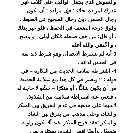
والغموض الذي يجعل الواقف على كلامه غير
مُدرك لمراده بجلاء ؛ فإن مراده : أن يكون
رجال الحسن دون رجال الصحيح في الضبط ،
وفوق درجة الضعف في الحفظ ، فلو عبر بذلك
، أو قال: من خف ضبطه ؛لكان أولى ، وأوضح
، و أخْصَر، والله أعلم .
3-أنه لم يشترط الاتصال، وهو شرط لابد منه
في الحسن لذاته .
4- اشتراطه سلامة الحديث من النكارة – في
قوله : ” ويعتبر في كل هذا مع سلامة الحديث
من أن يكون شاذًّا ، أو منكرًا – حَشْو لا حاجة له
، فيغني عنه اشتراطه سلامته من الشذوذ،
لاسيما على مذهبه في عدم التفريق بين المنكر
والشاذ، وعلى مذهب من يفرق بين الشاذ
والمنكر ؛فقد خرج المنكر بقيد ألا يكون راويه
ضعيفًا ، وأيضًا فنفي الشذوذ يستلزم نفي