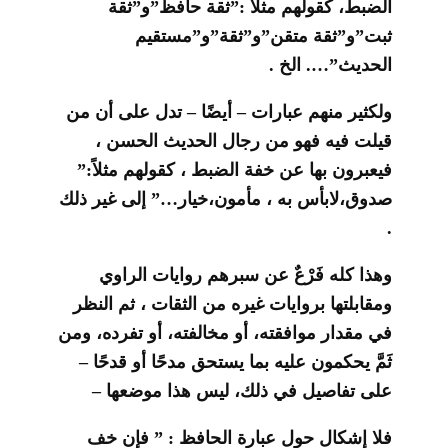
الضبط، كقولهم مثلاً :”ثقة حافظ”و”ثقة
ثبت”و”ثقة متقن”و”ثقة”و”مستقيم
الحديث”
….
الخ .
ولكثير منهم عبارات – أيضًا – تدل على أن من
قيلت فيه فهو من رجال الحديث الحسن ،
فيعبرون بها عن خفة الضبط ، كقولهم مثلاً:”
صدوق،لابأس به ، مأمون،خيار
…
” إلى غير ذلك
.
وهذا كله فَرْعٌ عن سبرهم روايات الراوي
ومقابلتها بروايات غيره من الثقات ، ثم النظر
في مقدار موافقته، أو مخالفته، أو تفرده، ومن
ثَمَّ يحكمون عليه بما يستحق مدحًا أو قدحًا –
على تفاصيل في ذلك، ليس هذا موضعها –
فلا إشكال حول عبارة الحافظ : ” فإن خف