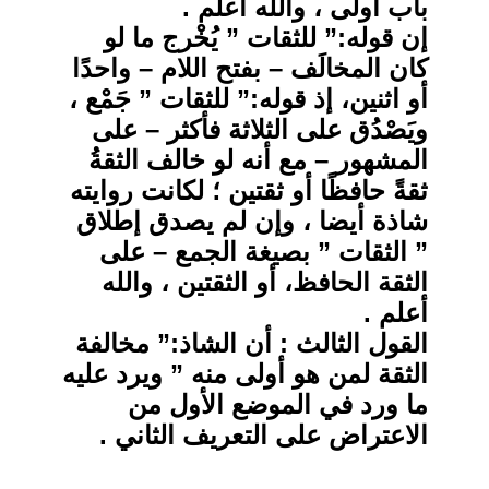
باب أولى ، والله أعلم .
إن قوله:” للثقات ” يُخْرج ما لو
كان المخالَف – بفتح اللام – واحدًا
أو اثنين، إذ قوله:” للثقات ” جَمْع ،
ويَصْدُق على الثلاثة فأكثر – على
المشهور – مع أنه لو خالف الثقةُ
ثقةً حافظًا أو ثقتين ؛ لكانت روايته
شاذة أيضا ، وإن لم يصدق إطلاق
” الثقات ” بصيغة الجمع – على
الثقة الحافظ، أو الثقتين ، والله
أعلم .
القول الثالث : أن الشاذ:” مخالفة
الثقة لمن هو أولى منه ” ويرد عليه
ما ورد في الموضع الأول من
الاعتراض على التعريف الثاني .