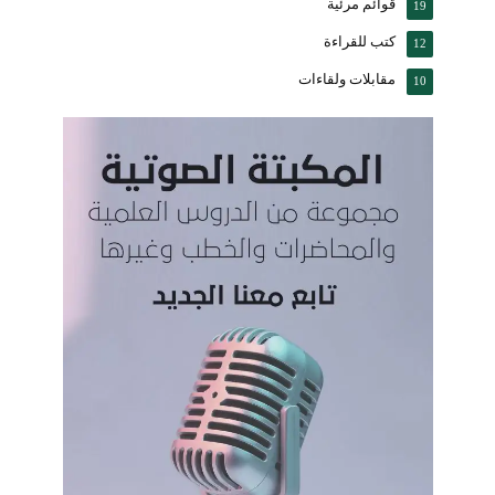
قوائم مرئية
19
كتب للقراءة
12
مقابلات ولقاءات
10