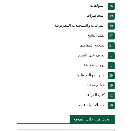
المؤلفات
26
المحاضرات
49
المرئيات والتسجيلات التلفزيونية
49
بقلم الشيخ
27
تصحيح المفاهيم
31
تعرف على الشيخ
1
دروس مفرغة
1
شبهات والرد عليها
39
قوائم مرئية
19
كتب للقراءة
12
مقابلات ولقاءات
10
ابحث من خلال الموقع