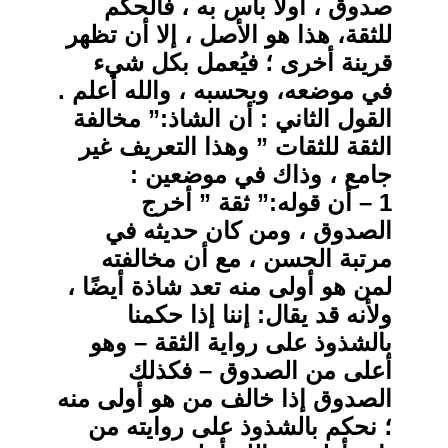
صدوق ، أولا بأس به ، فالحكم
للثقة، هذا هو الأصل ، إلا أن تظهر
قرينة أخرى ؛ فيُعمل بكل شيء
في موضعه، وبحسبه ، والله أعلم .
القول الثاني : أن الشاذ:” مخالفة
الثقة للثقات ” وهذا التعريف غير
جامع ، وذاك في موضعين :
1 – أن قوله:” ثقة ” أخرج
الصدوق ، ومن كان حديثه في
مرتبة الحسن ، مع أن مخالفته
لمن هو أولى منه تعد شاذة أيضًا ،
ولأنه قد يقال: إننا إذا حكمنا
بالشذوذ على رواية الثقة – وهو
أعلى من الصدوق – فكذلك
الصدوق إذا خالف من هو أولى منه
؛ نحكم بالشذوذ على روايته من