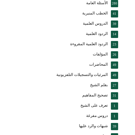
الأسئلة العامة
280
الخطب المنبرية
41
الدروس العلمية
39
الردود العلمية
14
الردود العلمية المقروءة
23
المؤلفات
26
المحاضرات
49
المرئيات والتسجيلات التلفزيونية
49
بقلم الشيخ
27
تصحيح المفاهيم
31
تعرف على الشيخ
1
دروس مفرغة
1
شبهات والرد عليها
39