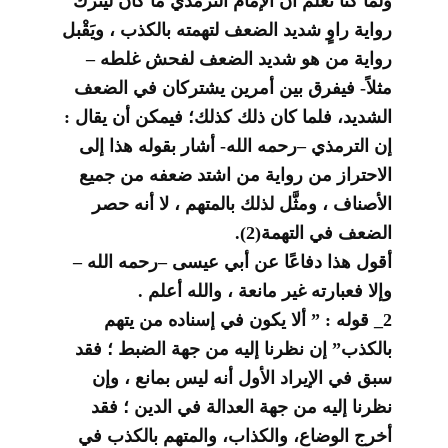
ولما كُنا نَعْلَم أن الإمام الترمذي ما كان ليترك
رواية راوٍ شديد الضعف لتهمته بالكذب ، ويَقْبل
رواية من هو شديد الضعف لفحش غلطه –
مثلاً- فيفرق بين أمرين يشتركان في الضعف
الشديد، فلما كان ذلك كذلك؛ فيمكن أن يقال :
إن الترمذي –رحمه الله- أشار بقوله هذا إلى
الاحتراز من رواية من اشتد ضعفه من جميع
الأصناف ، ومثَّل لذلك بالمتهم ، لا أنه حصر
الضعف في التهمة(2).
أقول هذا دفاعًا عن أبي عيسى –رحمه الله –
وإلا فعبارته غير مانعة ، والله أعلم .
2_ قوله : ” ألا يكون في إسناده من يتهم
بالكذب” إن نظرنا إليه من جهة الضبط ؛ فقد
سبق في الإيراد الأول أنه ليس بمانع ، وإن
نظرنا إليه من جهة العدالة في الدين ؛ فقد
أخرج الوضاع، والكذاب، والمتهم بالكذب في