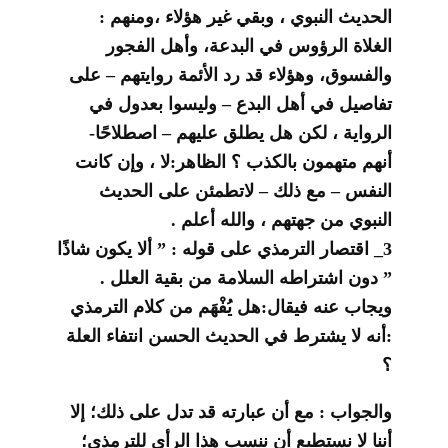
الحديث النبوي ، وبقي غير هؤلاء ،ومنهم :
الغلاة الرؤوس في البدعة، وأهل الفجور
والفسوق، وهؤلاء قد رد الأئمة روايتهم – على
تفاصيل في أهل البدع – وليسوا بعدول في
الرواية ، لكن هل يطلق عليهم – اصطلاحًا-
أنهم متهمون بالكذب ؟ الظاهر:لا ، وإن كانت
النفس – مع ذلك – لاتطمئن على الحديث
النبوي من جهتهم ، والله أعلم .
3_ اقتصار الترمذي على قوله : ” ألا يكون شاذًا
” دون اشتراطه السلامة من بقية العلل .
ويجاب عنه فيقال:هل يُفْهَم من كلام الترمذي
:أنه لا يشترط في الحديث الحسن انتفاء العلة
؟
والجواب : مع أن عبارته قد تدل على ذلك؛ إلا
أننا لا نستطيع أن ننسب هذا الرأي للترمذي؛