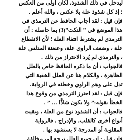
ليدخل في ذلك الشذوذ، لكان أولى من العكس
؛ إذ كل شذوذ علة بلا عكس ، والله أعلم .
فإن قيل : لقد أجاب الحافظ عن الترمذي في
هذا الموضع في ” النكت”(3) بما حاصله : أن
الترمذي لم يشترط انتفاء العلة ؛ لأن الانقطاع
علة ، وضعف الراوي علة، وعنعنة المدلس علة
، والترمذي لم يُرد الاحتراز من ذلك .
فالجواب : أن ما ذكره الحافظ خاص بالعلل
الظاهرة ، والكلام هنا عن العلل الخفية التي
تدل على وهم الراوي وخطئه في الرواية.
فإن قيل : لقد احترز الترمذي من وقوع هذا
الخطأ بقوله:” ولا يكون شاذًّا … ” .
فالجواب : أن الشذوذ نوع من العلة ، وبقيت
أنواع أخرى كالقلب، والإدراج ، فالرواية
المقلوبة أو المدرجة لا يستشهد بها .
فإن قيل : إن جميع العلل ترجع إلى مخالفة