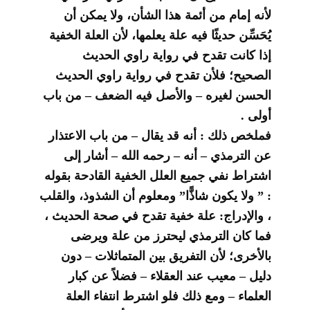
لأنه إمام من أئمة هذا الشأن، ولا يمكن أن
يُحَسِّن حديثًا فيه علة يعلمها، لأن العلة الخفية
إذا كانت تقدح في رواية راوي الحديث
الصحيح؛ فلأن تقدح في رواية راوي الحديث
الحسن لغيره – والأصل فيه الضعف – من باب
أولى .
فملخص ذلك : أنه قد يقال – من باب الاعتذار
عن الترمذي – أنه – رحمه الله – أشار إلى
اشتراط نفي جميع العلل الخفية القادحة بقوله
: ” ولا يكون شاذًّا” ومعلوم أن الشذوذ، والقلب
، والإدراج: علة خفية تقدح في صحة الحديث ،
فما كان الترمذي ليحترز من علة ويرضى
بالأخرى؛ لأن التفريق بين المتماثلات – دون
دليل – معيب عند العقلاء – فضلاً عن كبار
العلماء – ومع ذلك فلو اشترط انتفاء العلة