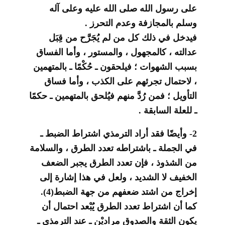
على رسول الله صلى الله عليه وعلى آله
وسلم بالمجازفة وعدم التحرز .
فيدخل في ذلك كل من لم يُجَرَّح من قِبَل
عدالته ، كالمجهول ، والمستور ، وأما الفساق
بسبب الشهوات ؛ فيلحقون ـ حُكْمًا ـ بالمتهمين
، لاحتمال تجرئهم على الكذب ، وأما فساق
التأويل ؛ فمن رُدَّ منهم فيُلحق بالمتهمين ـ حكمًا
ـ للعلة السابقة .
2- وأيضًا فقد أراد الترمذي اشتراط الضبط ـ
في الجملة ـ باشتراطه تعدد الطرق ، والسلامة
من الشذوذ ، فإن تعدد الطرق يجبر الضعف
الخفيف لا الشديد ، ولعل في هذا إشارة إلى
إخراج من اشتد ضعفهم من جهة الضبط(4).
كما أن اشتراط تعدد الطرق يُبْعد احتمال أن
يكون الثقة والصدوق مراديْن ـ عند الترمذي ـ