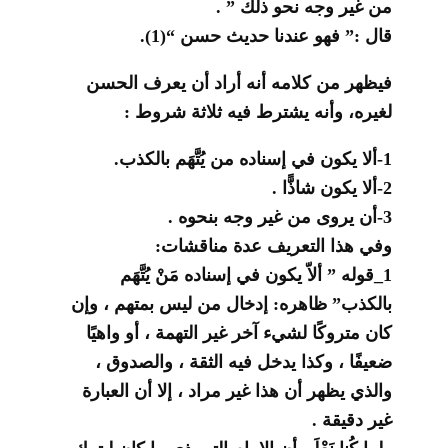
من غير وجه نحو ذلك ” .
قال :” فهو عندنا حديث حسن “(1).
فيظهر من كلامه أنه أراد أن يعرف الحسن
لغيره، وأنه يشترط فيه ثلاثة شروط :
1-ألا يكون في إسناده من يُتَّهَم بالكذب.
2-ألا يكون شاذًّا .
3-أن يروى من غير وجه بنحوه .
وفي هذا التعريف عدة مناقشات:
1_قوله ” ألاّ يكون في إسناده مَنْ يُتَّهَم
بالكذب” ظاهره: إدخال من ليس بمتهم ، وإن
كان متروكًا لشيء آخر غير التهمة ، أو واهيًا
ضعيفًا ، وكذا يدخل فيه الثقة ، والصدوق ،
والذي يظهر أن هذا غير مراد ، إلا أن العبارة
غير دقيقة .