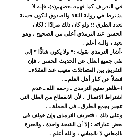
في التعريف كما فهمه بعضهم(5)، فإنه لا
يشترط في رواية الثقة والصدوق لتكون حسنة
تعدد الطرق !! ولو كان ذلك مرادًا ؛ لكان
الحسن عند الترمذي أعلى من الصحيح ، وهو
بعيد ، والله أعلم .
-أشار الترمذي بقوله :” ولا يكون شاذًّا ” إلى
نفي جميع العلل عن الحديث الحسن ، فإن
التفريق بين المتماثلات معيب عند العقلاء ـ
فضلاً عن كبار أهل العلم ـ .
4-ظاهر صنيع الترمذي ـ رحمه الله ـ عدم
اشتراط الاتصال ، لأن الانقطاع من العلل التي
تنجبر بجمع الطرق ـ في الجملة ـ .
وعلى ذلك : فتعريف الترمذي وإن خولف في
بعض عباراته ؛ إلا أن النتيجة واحدة ، والعبرة
بالمعاني لا بالمباني ، والله أعلم .