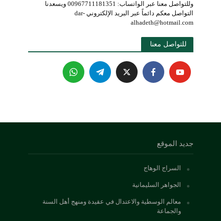
وللتواصل معنا عبر الواتساب: 00967711181351 ويسعدنا
التواصل معكم دائماً عبر البريد الإلكتروني dar-
alhadeth@hotmail.com
للتواصل معنا 
جديد الموقع
السراج الوهاج
الجواهر السليمانية
معالم الوسطية والاعتدال في عقيدة ومنهج أهل السنة
والجماعة