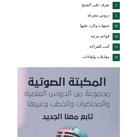
تعرف على الشيخ
1
دروس مفرغة
1
شبهات والرد عليها
39
قوائم مرئية
19
كتب للقراءة
12
مقابلات ولقاءات
10