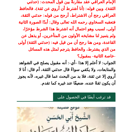
الإمام العراقي عقد مقارنةً بين قول المحدث: (حدثني
الثقة)، وبين قوله: (أنا أشترط أن أروي عن ثقة)، فالحافظ
العراقي رجح أن الاشتراط، أرجح من قوله: حدثني الثقة،
فتعقبه السخاوي رحمه الله تعالى وقال: أبدًا الصورة الثانية
أولى، لسبب وهو احتمال أنه اشترط هذا الشرط مؤخرًا،
ولم يتميز لنا مشايخه الأولون من المتأخرين، أو يذهل عن
القاعدة، ومن هنا رجح أن من قيل فيه: (حدثني الثقة) أولى
من الذي يشترط، والحافظ يترجم لمثل هذه المسائل
-خاصة الثانية- بمقبول؟
الجواب: لا أعلم إلا هذا –أي-: أنه مقبول يصلح في الشواهد
والمتابعات، ولا يكفي سواءً قال حدثني الثقة، أم قال: أنا لا
أروي إلا عن ثقة، فلا بد من البحث عما قال غيره، لأنه يجوز
أن يكون ثقةً عنده، ضعيفًا عند غيره كما تقدم.
قد ترغب أيضًا في الحصول على