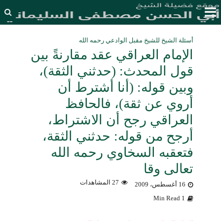
أسئلة الشيخ للشيخ مقبل الوادعي رحمه الله
الإمام العراقي عقد مقارنةً بين
قول المحدث: (حدثني الثقة)،
وبين قوله: (أنا أشترط أن
أروي عن ثقة)، فالحافظ
العراقي رجح أن الاشتراط،
أرجح من قوله: حدثني الثقة،
فتعقبه السخاوي رحمه الله
تعالى وقا
27 المشاهدات
16 أغسطس، 2009
1 Min Read