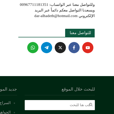
وللتواصل معنا عبر الواتساب: 00967711181351
ويسعدنا التواصل معكم دائماً عبر البريد
الإلكتروني dar-alhadeth@hotmail.com
للتواصل معنا 
للبحث خلال الموقع
جديد المو
السراج 
الجواهر