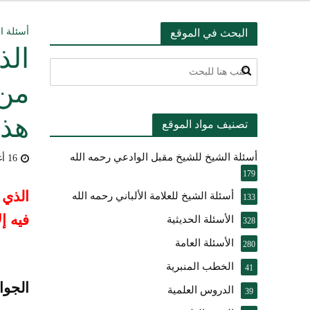
التعليق على ميثا
أسئلة ا
البحث في الموقع
الذ
أسئلة عبدالله ال
من 
بيان بشأن حادث ني
هذه
تصنيف مواد الموقع
حقيقة موقف الشيخ 
أسئلة الشيخ للشيخ مقبل الوادعي رحمه الله
شرح الضوابط الفق
16 أغسطس، 2009
179
تعقيب على مقال ال
الذي 
أسئلة الشيخ للعلامة الألباني رحمه الله
133
فيه إ
الأسئلة الحديثية
النصيحة والتبيان 
328
الأسئلة العامة
280
الخطب المنبرية
41
الجوا
الدروس العلمية
39