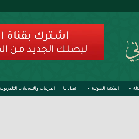
ئلة
المكتبة الصوتية
اتصل بنا
المرئيات والتسجيلات التلفزيونية
ح الأفهام
تحذير مشاهير العلماء من فوضى التبديع والتصنيف
السليماني على مؤاخذات عبدالمالك رمضاني كامل