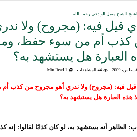
ق العمل الدعوي بين علماء ودعاة اليمن (صوت)
لشيخ للشيخ مقبل الوادعي رحمه الله
ي قيل فيه: (مجروح) ولا ندر
سليماني الحديثية للشيخ المحدث أبي الحسن السليماني
كذب أم من سوء حفظ، وما ذ
وزلندا الإرهابي
 العبارة هل يستشهد به؟
الألباني رحمه الله من أخطاء الجماعات الإسلامية
هية في التعامل مع المخالف – صوت
44 المشاهدات
1 Min Read
دكتور صادق بن محمد البيضاني حول فَهْمِهِ كلامي عن تنظيم القاعدة
قيل فيه: (مجروح) ولا ندري أهو مجروح من كذب أم 
لا هذه العبارة هل يستشهد به؟
لأهل السودان
ب: الظاهر أنه يستشهد به، لو كان كذابًا لقالوا: إنه كذ