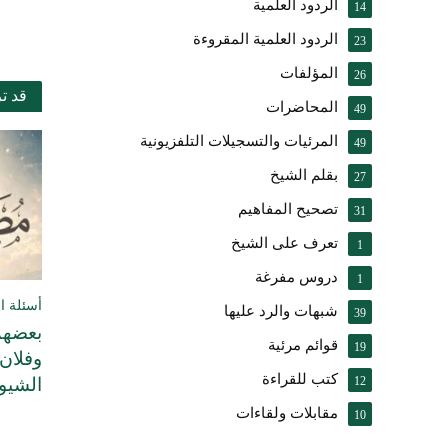
الردود العلمية
14
الردود العلمية المقروءة
23
المؤلفات
26
قد ت
المحاضرات
49
المرئيات والتسجيلات التلفزيونية
49
بقلم الشيخ
27
تصحيح المفاهيم
31
تعرف على الشيخ
1
دروس مفرغة
1
أسئلة ا
شبهات والرد عليها
39
بعضهم
قوائم مرئية
19
وفلان 
كتب للقراءة
الشيوخ
12
مقابلات ولقاءات
10