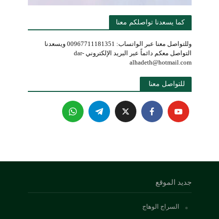
كما يسعدنا تواصلكم معنا
وللتواصل معنا عبر الواتساب: 00967711181351 ويسعدنا
التواصل معكم دائماً عبر البريد الإلكتروني dar-
alhadeth@hotmail.com
للتواصل معنا 
جديد الموقع
السراج الوهاج