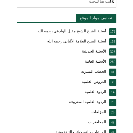
تصنيف مواد الموقع
أسئلة الشيخ للشيخ مقبل الوادعي رحمه الله
179
أسئلة الشيخ للعلامة الألباني رحمه الله
133
الأسئلة الحديثية
328
الأسئلة العامة
280
الخطب المنبرية
41
الدروس العلمية
39
الردود العلمية
14
الردود العلمية المقروءة
23
المؤلفات
26
المحاضرات
49
المرئيات والتسجيلات التلفزيونية
49