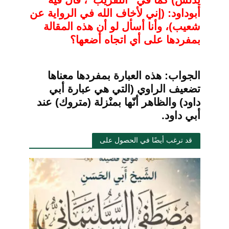
يدلس) كما في “التقريب”، قال فيه
أبوداود: (إني لأخاف الله في الرواية عن
شعيب)، وأنا أسأل لو أن هذه المقالة
بمفردها على أي اتجاه أضعها؟
الجواب: هذه العبارة بمفردها معناها
تضعيف الراوي (التي هي عبارة أبي
داود) والظاهر أنّها بمنْزلة (متروك) عند
أبي داود.
قد ترغب أيضًا في الحصول على