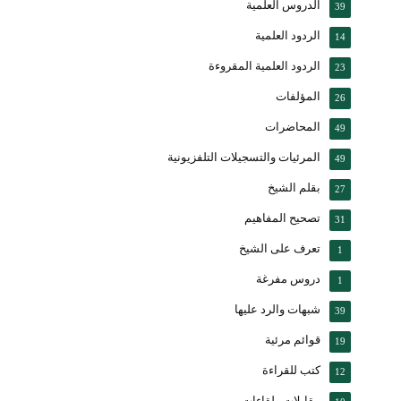
الدروس العلمية
39
الردود العلمية
14
الردود العلمية المقروءة
23
المؤلفات
26
المحاضرات
49
المرئيات والتسجيلات التلفزيونية
49
بقلم الشيخ
27
تصحيح المفاهيم
31
تعرف على الشيخ
1
دروس مفرغة
1
شبهات والرد عليها
39
قوائم مرئية
19
كتب للقراءة
12
مقابلات ولقاءات