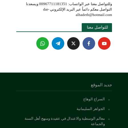
وللتواصل معنا عبر الواتساب: 00967711181351 ويسعدنا
التواصل معكم دائماً عبر البريد الإلكتروني dar-
alhadeth@hotmail.com
للتواصل معنا 
جديد الموقع
السراج الوهاج
الجواهر السليمانية
معالم الوسطية والاعتدال في عقيدة ومنهج أهل السنة
والجماعة