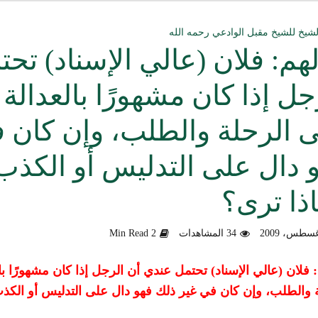
ق العمل الدعوي بين علماء ودعاة اليمن (صوت)
لشيخ للشيخ مقبل الوادعي رحمه الله
هم: فلان (عالي الإسناد) تح
سليماني الحديثية للشيخ المحدث أبي الحسن السليماني
جل إذا كان مشهورًا بالعدالة
وزلندا الإرهابي
 الرحلة والطلب، وإن كان 
الألباني رحمه الله من أخطاء الجماعات الإسلامية
 دال على التدليس أو الكذب
هية في التعامل مع المخالف – صوت
ذا ترى؟
دكتور صادق بن محمد البيضاني حول فَهْمِهِ كلامي عن تنظيم القاعدة
لأهل السودان
34 المشاهدات
2 Min Read
 فلان (عالي الإسناد) تحتمل عندي أن الرجل إذا كان مشهورًا ب
 والطلب، وإن كان في غير ذلك فهو دال على التدليس أو الكذب