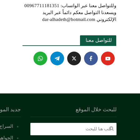
وللتواصل معنا عبر الواتساب: 00967711181351
ويسعدنا التواصل معكم دائماً عبر البريد
الإلكتروني dar-alhadeth@hotmail.com
للتواصل معنا 
للبحث خلال الموقع
جديد المو
السراج 
الجواهر