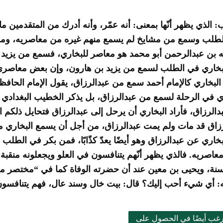
: الذي يظهر أنّها بمعنى: أنه عمّر، وأنه أدرك من المتقدمين ما
لطلب وسمع من مشايخ لم يسمع منهم غيره من معاصريه، ومن 
ه بن عبدالرحمن أبو محمد هو معاصر للبخاري، فسمع من يزيد 
لبخاري في الطلب لسمع من يزيد بن هارون، وإن بعض معاصري 
 البخاري كالإمام أحمد سمع من عبدالرزاق، يقول الإمام الحافظ 
ي في الرحلة لسمع من عبدالرزاق، بل يذكر الخطيب البغدادي أ
الرزاق، فأراد البخاري أن يرحل إلى عبدالرزاق فتحايل ذلكم 
زاق قد مات ولم يمت عبدالرزاق، من أجل أن يسمع البخاري منه 
بخاري عن عبدالرزاق وهو أيضًا يعدّ كذّابًا، فمن بكر في الط
اصريه. فالذي يظهر أنّهم يتنافسون في العلو ويجعلونه منقبة،
سنة، ويحيى بن معين عند أن حضرته الوفاة كما في “مختصر مقد
: أي شيء أحب إليك؟ قال: بيت خال وسند عال، فهم يتنافسون
رغب أيضًا في الحصول على