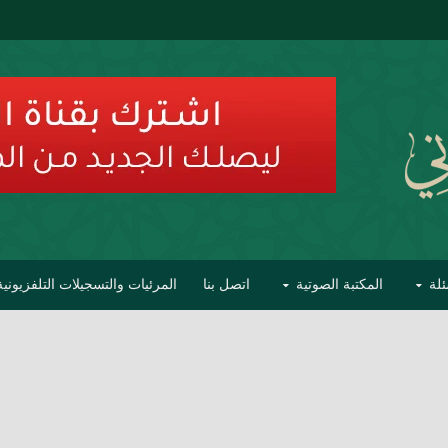
ئلة
المكتبة الصوتية
اتصل بنا
المرئيات والتسجيلات التلفزيونية
ح الأفهام
تحذير مشاهير العلماء من فوضى التبديع والتصنيف
السليماني على مؤاخذات عبدالمالك رمضاني كامل