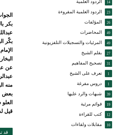
الردود العلمية
14
الردود العلمية المقروءة
23
الجواب
المؤلفات
26
بكر با
عبدالل
المحاضرات
49
بكّر ا
المرئيات والتسجيلات التلفزيونية
49
الإمام
بقلم الشيخ
27
البخار
تصحيح المفاهيم
31
عن عبد
تعرف على الشيخ
1
عبدالر
دروس مفرغة
1
منه ال
بعض مع
شبهات والرد عليها
39
العلو 
قوائم مرئية
19
قيل له
كتب للقراءة
12
مقابلات ولقاءات
10
قد ت