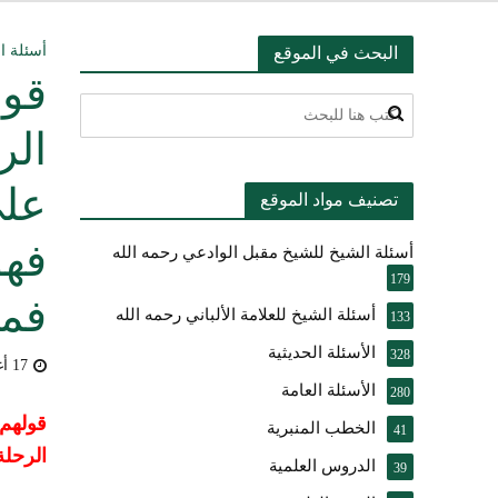
التعليق على ميثا
أسئلة ا
البحث في الموقع
قول
أسئلة عبدالله ال
الر
بيان بشأن حادث ني
على
تصنيف مواد الموقع
حقيقة موقف الشيخ 
فهو
أسئلة الشيخ للشيخ مقبل الوادعي رحمه الله
شرح الضوابط الفق
179
فما
تعقيب على مقال ال
أسئلة الشيخ للعلامة الألباني رحمه الله
133
الأسئلة الحديثية
النصيحة والتبيان 
328
17 أغسطس، 2009
الأسئلة العامة
280
قولهم:
الخطب المنبرية
41
الرحلة
الدروس العلمية
39